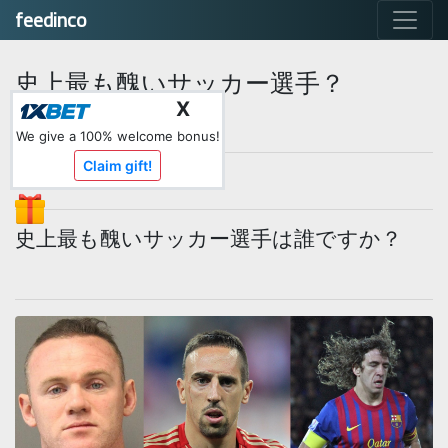
feedinco
史上最も醜いサッカー選手？
X
によって
Admin
We give a 100% welcome bonus!
Claim gift!
ポストする 20th March
史上最も醜いサッカー選手は誰ですか？