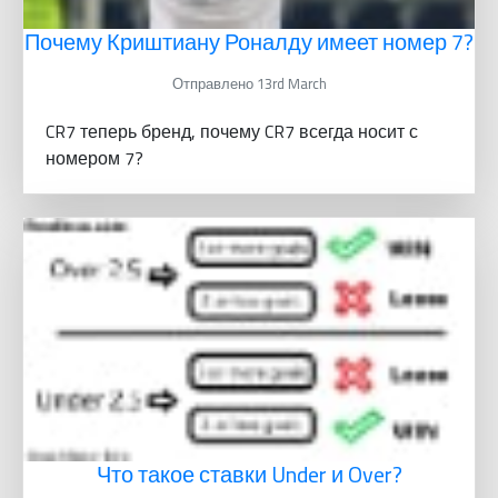
Почему Криштиану Роналду имеет номер 7?
Отправлено 13rd March
CR7 теперь бренд, почему CR7 всегда носит с
номером 7?
Что такое ставки Under и Over?