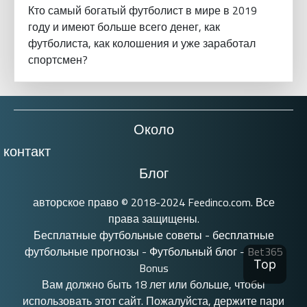
Кто самый богатый футболист в мире в 2019
году и имеют больше всего денег, как
футболиста, как колошения и уже заработал
спортсмен?
Около
контакт
Блог
авторское право © 2018-2024 Feedinco.com. Все
права защищены.
Бесплатные футбольные советы
-
бесплатные
футбольные прогнозы
-
Футбольный блог
- Bet365
Top
Bonus
Вам должно быть 18 лет или больше, чтобы
использовать этот сайт. Пожалуйста, держите пари