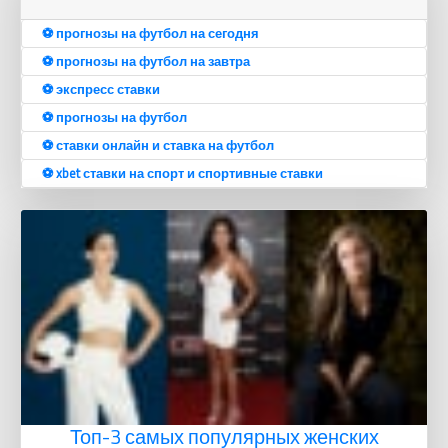
⚽️ прогнозы на футбол на сегодня
⚽️ прогнозы на футбол на завтра
⚽️ экспресс ставки
⚽️ прогнозы на футбол
⚽️ ставки онлайн и ставка на футбол
⚽️ xbet ставки на спорт и спортивные ставки
Топ-3 самых популярных женских