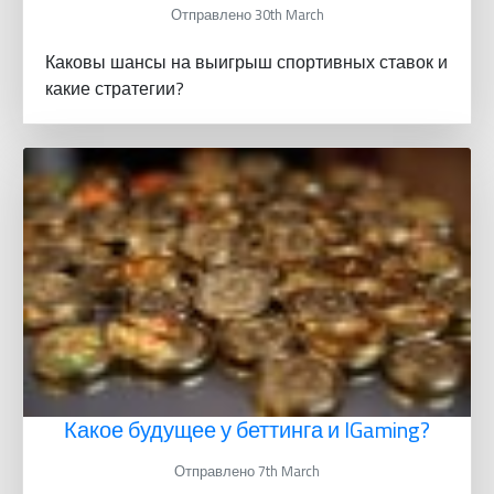
Отправлено 30th March
Каковы шансы на выигрыш спортивных ставок и
какие стратегии?
Какое будущее у беттинга и IGaming?
Отправлено 7th March