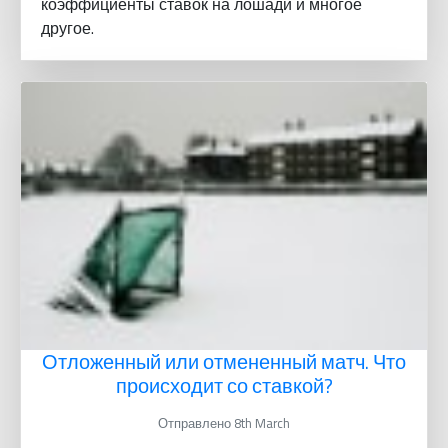
коэффициенты ставок на лошади и многое
другое.
Отложенный или отмененный матч. Что
происходит со ставкой?
Отправлено 8th March