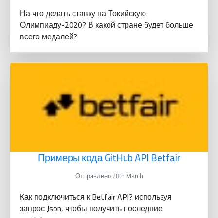
На что делать ставку на Токийскую
Олимпиаду-2020? В какой стране будет больше
всего медалей?
Примеры кода GitHub API Betfair
Отправлено 28th March
Как подключиться к Betfair API? используя
запрос Json, чтобы получить последние