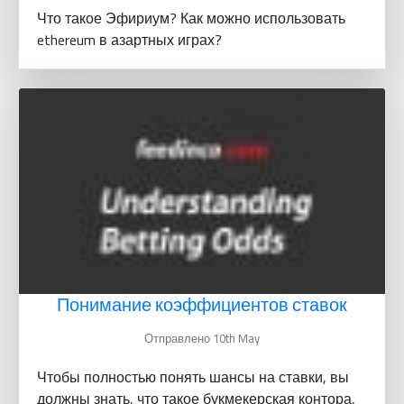
Что такое Эфириум? Как можно использовать
ethereum в азартных играх?
Понимание коэффициентов ставок
Отправлено 10th May
Чтобы полностью понять шансы на ставки, вы
должны знать, что такое букмекерская контора,