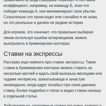
коэффициент, например, на команду Б, зная что
победит команда А, они минимизируют свои убытки.
Сознательно это происходит или случайно я не знаю,
но это реальные и далеко не редкие истории.
Для игроков, это означает, что правильно выбирая
линии используя ошибки котировщиков, можно
выигрывать в букмекерских конторах.
Ставки на экспрессы
Расскажу еще немного про ставки-экспрессы. Такие
ставки в букмекерских конторах можно ставить на
несколько матчей и ждать свой выигрыш месяцами или
годами: интересно, захватывающе и зачастую
неожиданно, когда вдруг позабыл про свою давнюю
ставку. Более подробно о типах и видах ставок напишу
в отдельной статье.
Действительно, спортивные ставки это очень азартно и