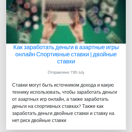
Как заработать деньги в азартные игры
онлайн Спортивные ставки | двойные
ставки
Отправлено 15th July
Ставки могут быть источником дохода и какую
технику использовать, чтобы заработать деньги
от азартных игр онлайн, а также заработать
деньги на спортивных ставках? Также как
заработать деньги двойные ставки и ставку на
нет риск двойные ставки