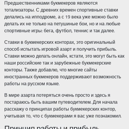
Предшественниками букмекеров являются
тотализаторы. С древних времен спортивные ставки
делались на ипподроме, а с 19 века уже можно было
делать их не только на петушиные бои, но и на любые
спортивные игры: бега, футбол, теннис и так далее.
Ставки в букмекерских конторах, это оригинальный
способ испытать игровой азарт и получить прибыль.
Ставки можно делать онлайн, кстати, это могут быть как
наши российские так и зарубежные букмекерские
конторы. Также добавлю, что многие сайты
иностранных букмекеров поддерживают возможность
работы на русском языке.
В мире азарта потеряться очень просто и здесь я
постараюсь быть вашим путеводителем. Для начала
расскажу о принципах работы букмекерских контор,
учитывая то, что с букмекерами я вас уже познакомил.
Принцип работы и прибыль