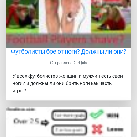
Футболисты бреют ноги? Должны ли они?
Отправлено 2nd July
У всех футболистов женщин и мужчин есть свои
ноги? и должны ли они брить ноги как часть
игры?