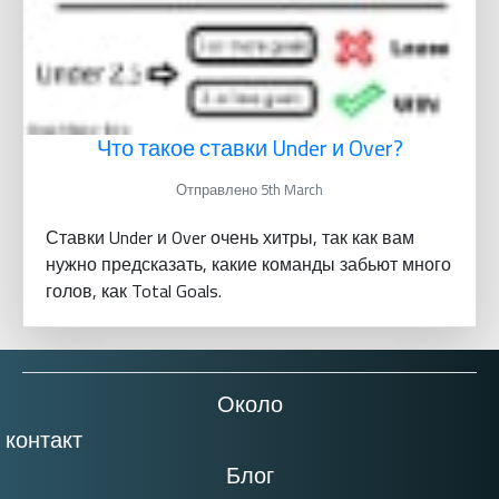
Что такое ставки Under и Over?
Отправлено 5th March
Ставки Under и Over очень хитры, так как вам
нужно предсказать, какие команды забьют много
голов, как Total Goals.
Около
контакт
Блог