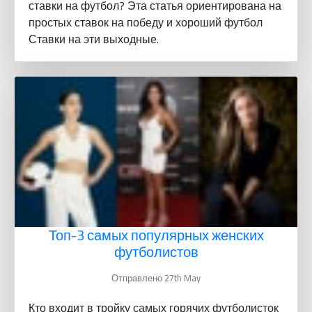
ставки на футбол? Эта статья ориентирована на
простых ставок на победу и хороший футбол
Ставки на эти выходные.
Топ-3 самых популярных женских
футболистов
Отправлено 27th May
Кто входит в тройку самых горячих футболисток