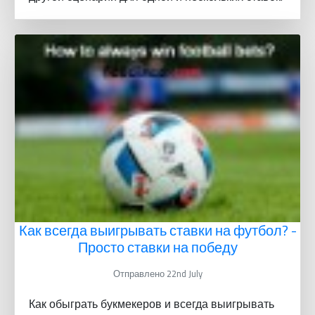
Как всегда выигрывать ставки на футбол? -
Просто ставки на победу
Отправлено 22nd July
Как обыграть букмекеров и всегда выигрывать