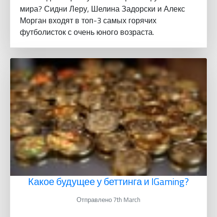
мира? Сидни Леру, Шелина Задорски и Алекс
Морган входят в топ-3 самых горячих
футболисток с очень юного возраста.
Какое будущее у беттинга и IGaming?
Отправлено 7th March