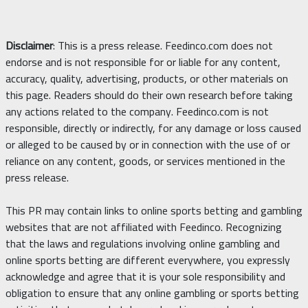
Disclaimer
: This is a press release. Feedinco.com does not
endorse and is not responsible for or liable for any content,
accuracy, quality, advertising, products, or other materials on
this page. Readers should do their own research before taking
any actions related to the company. Feedinco.com is not
responsible, directly or indirectly, for any damage or loss caused
or alleged to be caused by or in connection with the use of or
reliance on any content, goods, or services mentioned in the
press release.
This PR may contain links to online sports betting and gambling
websites that are not affiliated with Feedinco. Recognizing
that the laws and regulations involving online gambling and
online sports betting are different everywhere, you expressly
acknowledge and agree that it is your sole responsibility and
obligation to ensure that any online gambling or sports betting