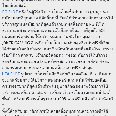
โดยมีเว็บดังนี้
PG SLOT
หนึ่งในผู้ให้บริการ เว็บสล็อตชั้นนำมาตรฐานสูง น่า
สมัครมากที่สุดอย่าง พีจีสล็อต ที่เรียกได้ว่านอกเหนือจากการให้
บริการสุดทันสมัยมากที่สุดแล้ว เว็บเกมสล็อตค่าย PG ยังได้
รวบรวมแพลตฟอร์มเกมสล็อตมือถือทำเงินมากที่สุดถึง 500
แพลตฟอร์ม พร้อมให้บริการตลอด 24 ชั่วโมง สุดสะดวก
JOKER GAMING อีกหนึ่ง เว็บสล็อตแตกง่ายสุดฮิตเล่นฟรี ที่เรียก
ได้ว่าตอบโจทย์ สำหรับ สมาชิกนักพนันสายสล็อตมือใหม่ เพราะ
เรียกได้ว่า สำหรับ โจ๊กเกอร์สล็อต มาพร้อมกับการให้บริการ
รองรับเกมสล็อตออนไลน์ ฟรีเครดิต ครบวงจรมากที่สุด พร้อม
สามารถเข้ามาทดลองเล่นเกมสล็อตแบบฟรี ๆ ล่าสุด
UFA SLOT
รูปแบบ สล็อตเว็บมือถือทำเงินยอดนิยม ที่ไม่เพียงแต่
จะมาพร้อมการให้บริการ แพลตฟอร์มเกมพนันกีฬายอดนิยม
ครบวงจรมากที่สุดแล้ว สำหรับ ยูฟ่าสล็อต ยังมาพร้อมการให้
บริการเกมสล็อตทำเงิน จาก สล็อตเว็บตรงไม่ผ่านเอเย่นต์ ไม่มี
ขั้นต่ำ พร้อมบริการเต็มรูปแบบ 100% เล่นฟรีไม่มีจำกัด โบนัสฟรี
ๆ
ทั้งนี้สำหรับ สมาชิกนักพนันสายสล็อตทุกท่านสามารถเข้าใช้