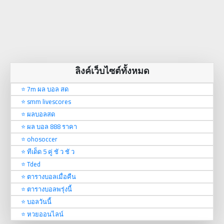
ลิงค์เว็บไซต์ทั้งหมด
⭐ 7m ผล บอล สด
⭐ smm livescores
⭐ ผลบอลสด
⭐ ผล บอล 888 ราคา
⭐ ohosoccer
⭐ ทีเด็ด 5 คู่ ชั ว ชั ว
⭐ Tded
⭐ ตารางบอลเมื่อคืน
⭐ ตารางบอลพรุ่งนี้
⭐ บอลวันนี้
⭐ หวยออนไลน์