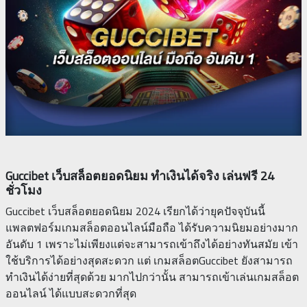
Guccibet เว็บสล็อตยอดนิยม ทำเงินได้จริง เล่นฟรี 24
ชั่วโมง
Guccibet เว็บสล็อตยอดนิยม 2024 เรียกได้ว่ายุคปัจจุบันนี้
แพลตฟอร์มเกมสล็อตออนไลน์มือถือ ได้รับความนิยมอย่างมาก
อันดับ 1 เพราะไม่เพียงแต่จะสามารถเข้าถึงได้อย่างทันสมัย เข้า
ใช้บริการได้อย่างสุดสะดวก แต่ เกมสล็อตGuccibet ยังสามารถ
ทำเงินได้ง่ายที่สุดด้วย มากไปกว่านั้น สามารถเข้าเล่นเกมสล็อต
ออนไลน์ ได้แบบสะดวกที่สุด