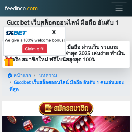
feedinco
.com
Guccibet เว็บสล็อตออนไลน์ มือถือ อันดับ 1
คนเล่นเยอะที่สุด
X
We give a 100% welcome bonus!
guccibet เว็บสล็อตออนไลน์ มือถือ ผ่านเว็บ รวมเกม
Claim gift!
สล็อตแตกง่าย อัพเดทใหม่ล่าสุด 2025 เล่นง่าย ทำเงิน
ได้จริง สมาชิกใหม่ ฟรีโบนัสสูงสุด 100%
🏠 หน้าแรก
บทความ
Guccibet เว็บสล็อตออนไลน์ มือถือ อันดับ 1 คนเล่นเยอะ
ที่สุด