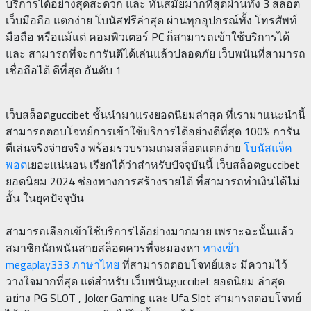
บริการได้อย่างสุดสะดวก และ ทันสมัยมากที่สุดผ่านทั้ง 3 สล็อต
เว็บมือถือ แตกง่าย โบนัสฟรีล่าสุด ผ่านทุกอุปกรณ์ทั้ง โทรศัพท์
มือถือ หรือแม้แต่ คอมพิวเตอร์ PC ก็สามารถเข้าใช้บริการได้
และ สามารถที่จะการันตีได้เล่นแล้วปลอดภัย เว็บพนันที่สามารถ
เชื่อถือได้ ดีที่สุด อันดับ 1
เว็บสล็อตguccibet ชั้นนำมาแรงยอดนิยมล่าสุด ที่เรามาแนะนำนี้
สามารถตอบโจทย์การเข้าใช้บริการได้อย่างดีที่สุด 100% การัน
ตีเล่นจริงจ่ายจริง พร้อมรวบรวมเกมสล็อตแตกง่าย
โบนัสแจ็ค
พอต
เยอะแน่นอน เรียกได้ว่าสำหรับปัจจุบันนี้ เว็บสล็อตguccibet
ยอดนิยม 2024 ช่องทางการสร้างรายได้ ที่สามารถทำเงินได้ไม่
อั้น ในยุคปัจจุบัน
สามารถเลือกเข้าใช้บริการได้อย่างมากมาย เพราะฉะนั้นแล้ว
สมาชิกนักพนันสายสล็อตควรที่จะมองหา
ทางเข้า
megaplay333 ภาษาไทย
ที่สามารถตอบโจทย์และ มีความไว้
วางใจมากที่สุด แต่สำหรับ เว็บพนันguccibet ยอดนิยม ล่าสุด
อย่าง PG SLOT , Joker Gaming และ Ufa Slot สามารถตอบโจทย์