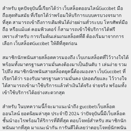
สำหรับ ยุคปัจจุบันนี้เรียกได้ว่า เว็บสล็อตออนไลน์Guccibet มือ
ถือสุดทันสมัย ที่เรียกได้ว่าพร้อมให้บริการแบบครบวงจรมาก
ที่สุด สามารถเข้าถึงการเดิมพันได้ง่ายผ่านทั่วระบบ โทรศัพท์มือ
ถือ หรือแม้แต่ คอมพิวเตอร์ ก็สามารถเข้าใช้บริการได้ฟรี
เพราะสำหรับ การเริ่มต้นเล่นเกมสล็อตที่ดี ต้องเริ่มมาจากการ
เลือก เว็บสล็อตGuccibet ให้ดีที่สุดก่อน
สมาชิกนักพนันสายสล็อตควรมองถึง เว็บเกมสล็อตที่ไว้วางใจได้
พร้อมทั้งมาตรฐานความมั่นคงต้องมาเป็นอันดับ 1 เล่นง่าย รวม
ไปถึง สมาชิกนักพนันสายสล็อตยุคนี้ต้องมองหา เว็บGuccibet ที่
เรียกได้ว่า รองรับมาตรฐานความมั่นคง ปลอดภัยและ ไว้วางใจ
ได้สามารถเข้ามาใช้บริการแล้วทำเงินได้จริง จ่ายจริง พร้อมทั้ง
เข้าใช้บริการได้อย่างสะดวกสุด
สำหรับ ในบทความนี้ก็จะมาแนะนำถึง guccibetเว็บสล็อต
ออนไลน์ ยอดนิยมล่าสุด ประจำปี 2024 ว่าปัจจุบันนี้มีเว็บสล็อต
ชั้นนำอะไรพร้อมให้ริการที่ดีที่สุด ตอบโจทย์สำหรับ สมาชิกนัก
พนันมากที่สุด มาแนะนำกัน การันตีได้เลยว่าตอบโจทย์นักพนัน