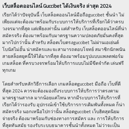
เว็บสล็อตออนไลน์ Guccibet ได้เงินจริง ล่าสุด 2024
เรียกได้ว่าปัจจุบันนี้ เว็บสล็อตออนไลน์มือถือguccibet ชั้นนำ ไม่
เพียงแต่จะต้องมาพร้อมกับระบบการให้บริการที่เรียกได้ว่าครบ
วงจรมากที่สุด แต่เพียงเท่านั้น แต่สำหรับ เว็บสล็อตออนไลน์ที่น่า
สมัครจริง ต้องมาพร้อมกับมาตรฐานความปลอดภัยมั่นคงที่สุด
มากไปกว่านั้น สำหรับ สล็อตเว็บตรงguccibet ไม่ผ่านเอเย่นต์
โบนัสไม่อั้น น่าสมัครและจะสามารถตอบโจทย์ สมาชิกนักพนัน
สายสล็อตยุคนี้ให้ได้มากที่สุด ต้องมาพร้อมรูปแบบแพลตฟอร์ม
เกมสล็อต ที่ครบวงจรพร้อมให้บริการแบบไม่มีขีดจำกัด เล่นฟรี
ทุกเกม
โดยสำหรับหลักวิธีการเลือก เกมสล็อตguccibet มือถือ เว็บที่ดี
ที่สุด 2024 ควรจะต้องมองถึงระบบการให้บริการว่าตรงตาม
มาตรฐานสากล มากน้อยแค่ไหน หากมีระบบการให้บริการที่
เรียกได้ว่ารองรับ อุปกรณ์เข้าใช้บริการการเดิมพันทั้งหมด ก็น่า
สมัครจริง นอกเหนือไปกว่านั้น สล็อตguccibet เว็บฮิตสุดนิยม
จ่ายจริง ต้องมาพร้อมกับช่องทางการสมัคร และ การให้บริการ
ที่สุดทันสมัย รองรับระบบธนาคารชั้นนำทั้งหมด ไม่ว่าจะเป็น