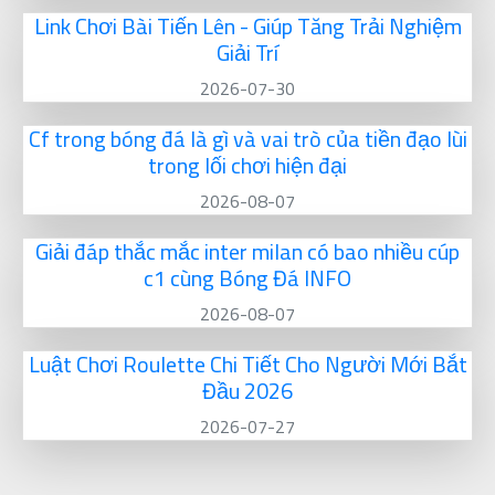
Link Chơi Bài Tiến Lên - Giúp Tăng Trải Nghiệm
Giải Trí
2026-07-30
Cf trong bóng đá là gì và vai trò của tiền đạo lùi
trong lối chơi hiện đại
2026-08-07
Giải đáp thắc mắc inter milan có bao nhiều cúp
c1 cùng Bóng Đá INFO
2026-08-07
Luật Chơi Roulette Chi Tiết Cho Người Mới Bắt
Đầu 2026
2026-07-27