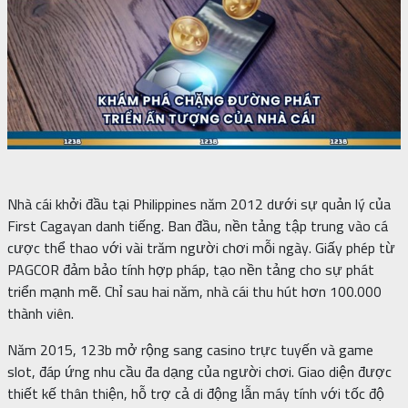
Nhà cái khởi đầu tại Philippines năm 2012 dưới sự quản lý của
First Cagayan danh tiếng. Ban đầu, nền tảng tập trung vào cá
cược thể thao với vài trăm người chơi mỗi ngày. Giấy phép từ
PAGCOR đảm bảo tính hợp pháp, tạo nền tảng cho sự phát
triển mạnh mẽ. Chỉ sau hai năm, nhà cái thu hút hơn 100.000
thành viên.
Năm 2015, 123b mở rộng sang casino trực tuyến và game
slot, đáp ứng nhu cầu đa dạng của người chơi. Giao diện được
thiết kế thân thiện, hỗ trợ cả di động lẫn máy tính với tốc độ