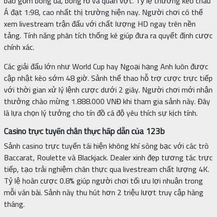
bao gồm bóng đá, bóng rổ và quần vợt. Tỷ lệ thưởng kèo châu
Á đạt 1:98, cao nhất thị trường hiện nay. Người chơi có thể
xem livestream trận đấu với chất lượng HD ngay trên nền
tảng. Tính năng phân tích thống kê giúp đưa ra quyết định cược
chính xác.
Các giải đấu lớn như World Cup hay Ngoại hạng Anh luôn được
cập nhật kèo sớm 48 giờ. Sảnh thể thao hỗ trợ cược trực tiếp
với thời gian xử lý lệnh cược dưới 2 giây. Người chơi mới nhận
thưởng chào mừng 1.888.000 VNĐ khi tham gia sảnh này. Đây
là lựa chọn lý tưởng cho tín đồ cá độ yêu thích sự kịch tính.
Casino trực tuyến chân thực hấp dẫn của 123b
Sảnh casino trực tuyến tái hiện không khí sòng bạc với các trò
Baccarat, Roulette và Blackjack. Dealer xinh đẹp tương tác trực
tiếp, tạo trải nghiệm chân thực qua livestream chất lượng 4K.
Tỷ lệ hoàn cược 0.8% giúp người chơi tối ưu lợi nhuận trong
mỗi ván bài. Sảnh này thu hút hơn 2 triệu lượt truy cập hàng
tháng.