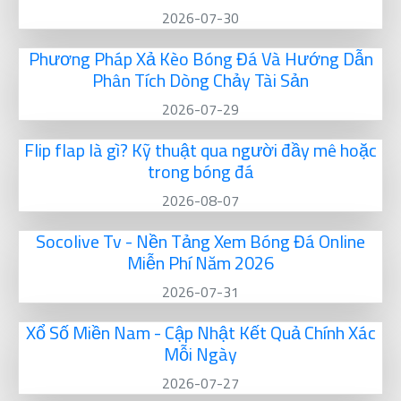
2026-07-30
Phương Pháp Xả Kèo Bóng Đá Và Hướng Dẫn
Phân Tích Dòng Chảy Tài Sản
2026-07-29
Flip flap là gì? Kỹ thuật qua người đầy mê hoặc
trong bóng đá
2026-08-07
Socolive Tv - Nền Tảng Xem Bóng Đá Online
Miễn Phí Năm 2026
2026-07-31
Xổ Số Miền Nam - Cập Nhật Kết Quả Chính Xác
Mỗi Ngày
2026-07-27