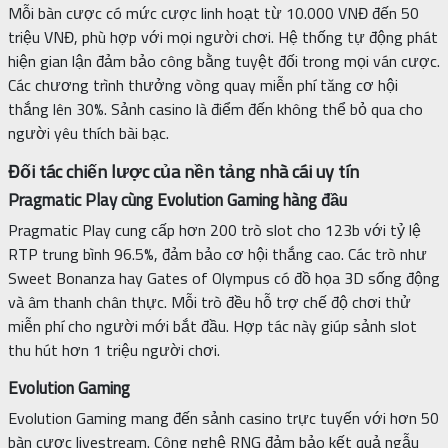
Mỗi bàn cược có mức cược linh hoạt từ 10.000 VNĐ đến 50
triệu VNĐ, phù hợp với mọi người chơi. Hệ thống tự động phát
hiện gian lận đảm bảo công bằng tuyệt đối trong mọi ván cược.
Các chương trình thưởng vòng quay miễn phí tăng cơ hội
thắng lên 30%. Sảnh casino là điểm đến không thể bỏ qua cho
người yêu thích bài bạc.
Đối tác chiến lược của nền tảng nhà cái uy tín
Pragmatic Play cùng Evolution Gaming hàng đầu
Pragmatic Play cung cấp hơn 200 trò slot cho 123b với tỷ lệ
RTP trung bình 96.5%, đảm bảo cơ hội thắng cao. Các trò như
Sweet Bonanza hay Gates of Olympus có đồ họa 3D sống động
và âm thanh chân thực. Mỗi trò đều hỗ trợ chế độ chơi thử
miễn phí cho người mới bắt đầu. Hợp tác này giúp sảnh slot
thu hút hơn 1 triệu người chơi.
Evolution Gaming
Evolution Gaming mang đến sảnh casino trực tuyến với hơn 50
bàn cược livestream. Công nghệ RNG đảm bảo kết quả ngẫu