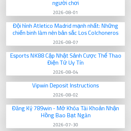
người chơi
2026-08-01
Đội hình Atletico Madrid mạnh nhất: Những
chiến binh làm nên bản sắc Los Colchoneros
2026-08-07
Esports NK88 Cập Nhật Sảnh Cược Thể Thao
Điện Tử Uy Tín
2026-08-04
Vipwin Deposit Instructions
2026-08-02
Đăng Ký 789win - Mở Khóa Tài Khoản Nhận
Hồng Bao Bạt Ngàn
2026-07-30