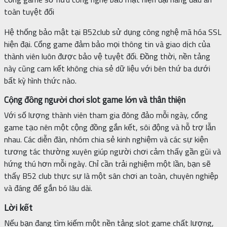
toàn tuyệt đối
Hệ thống bảo mật tại B52club sử dụng công nghệ mã hóa SSL
hiện đại. Cổng game đảm bảo mọi thông tin và giao dịch của
thành viên luôn được bảo vệ tuyệt đối. Đồng thời, nền tảng
này cũng cam kết không chia sẻ dữ liệu với bên thứ ba dưới
bất kỳ hình thức nào.
Cộng đồng người chơi slot game lớn và thân thiện
Với số lượng thành viên tham gia đông đảo mỗi ngày, cổng
game tạo nên một cộng đồng gắn kết, sôi động và hỗ trợ lẫn
nhau. Các diễn đàn, nhóm chia sẻ kinh nghiệm và các sự kiện
tương tác thường xuyên giúp người chơi cảm thấy gần gũi và
hứng thú hơn mỗi ngày. Chỉ cần trải nghiệm một lần, bạn sẽ
thấy B52 club thực sự là một sân chơi an toàn, chuyên nghiệp
và đáng để gắn bó lâu dài.
Lời kết
Nếu bạn đang tìm kiếm một nền tảng slot game chất lượng,