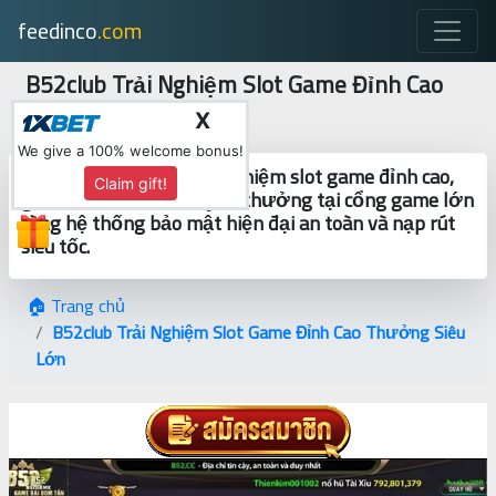
feedinco
.com
B52club Trải Nghiệm Slot Game Đỉnh Cao
Thưởng Siêu Lớn
X
We give a 100% welcome bonus!
B52club mang đến trải nghiệm slot game đỉnh cao,
Claim gift!
giao diện mượt mà. Tỷ lệ thưởng tại cổng game lớn
cùng hệ thống bảo mật hiện đại an toàn và nạp rút
siêu tốc.
🏠 Trang chủ
B52club Trải Nghiệm Slot Game Đỉnh Cao Thưởng Siêu
Lớn