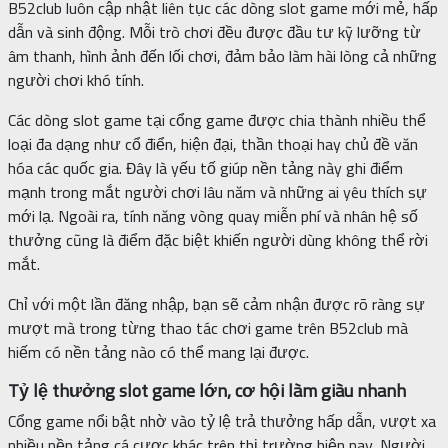
B52club luôn cập nhật liên tục các dòng slot game mới mẻ, hấp
dẫn và sinh động. Mỗi trò chơi đều được đầu tư kỹ lưỡng từ
âm thanh, hình ảnh đến lối chơi, đảm bảo làm hài lòng cả những
người chơi khó tính.
Các dòng slot game tại cổng game được chia thành nhiều thể
loại đa dạng như cổ điển, hiện đại, thần thoại hay chủ đề văn
hóa các quốc gia. Đây là yếu tố giúp nền tảng này ghi điểm
mạnh trong mắt người chơi lâu năm và những ai yêu thích sự
mới lạ. Ngoài ra, tính năng vòng quay miễn phí và nhân hệ số
thưởng cũng là điểm đặc biệt khiến người dùng không thể rời
mắt.
Chỉ với một lần đăng nhập, bạn sẽ cảm nhận được rõ ràng sự
mượt mà trong từng thao tác chơi game trên B52club mà
hiếm có nền tảng nào có thể mang lại được.
Tỷ lệ thưởng slot game lớn, cơ hội làm giàu nhanh
Cổng game nổi bật nhờ vào tỷ lệ trả thưởng hấp dẫn, vượt xa
nhiều nền tảng cá cược khác trên thị trường hiện nay. Người