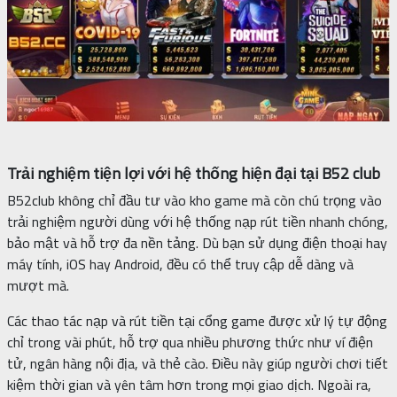
Trải nghiệm tiện lợi với hệ thống hiện đại tại B52 club
B52club không chỉ đầu tư vào kho game mà còn chú trọng vào
trải nghiệm người dùng với hệ thống nạp rút tiền nhanh chóng,
bảo mật và hỗ trợ đa nền tảng. Dù bạn sử dụng điện thoại hay
máy tính, iOS hay Android, đều có thể truy cập dễ dàng và
mượt mà.
Các thao tác nạp và rút tiền tại cổng game được xử lý tự động
chỉ trong vài phút, hỗ trợ qua nhiều phương thức như ví điện
tử, ngân hàng nội địa, và thẻ cào. Điều này giúp người chơi tiết
kiệm thời gian và yên tâm hơn trong mọi giao dịch. Ngoài ra,