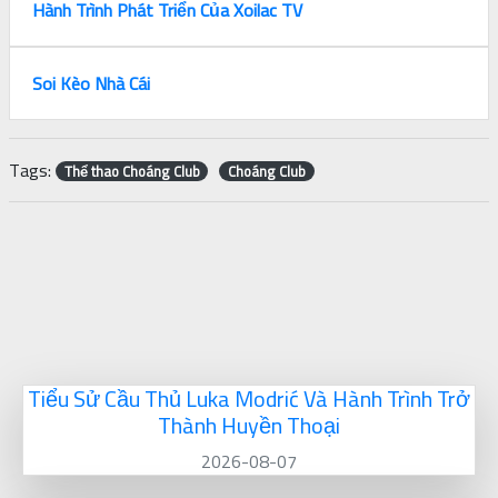
Hành Trình Phát Triển Của Xoilac TV
Soi Kèo Nhà Cái
Tags:
Thể thao Choáng Club
Choáng Club
Tiểu Sử Cầu Thủ Luka Modrić Và Hành Trình Trở
Thành Huyền Thoại
2026-08-07