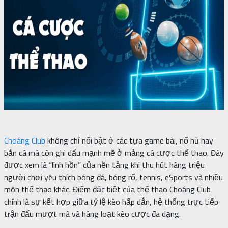
Choáng Club
không chỉ nổi bật ở các tựa game bài, nổ hũ hay
bắn cá mà còn ghi dấu mạnh mẽ ở mảng cá cược thể thao. Đây
được xem là “linh hồn” của nền tảng khi thu hút hàng triệu
người chơi yêu thích bóng đá, bóng rổ, tennis, eSports và nhiều
môn thể thao khác. Điểm đặc biệt của thể thao Choáng Club
chính là sự kết hợp giữa tỷ lệ kèo hấp dẫn, hệ thống trực tiếp
trận đấu mượt mà và hàng loạt kèo cược đa dạng.