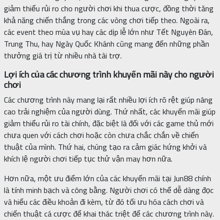
giảm thiểu rủi ro cho người chơi khi thua cược, đồng thời tăng
khả năng chiến thắng trong các vòng chơi tiếp theo. Ngoài ra,
các event theo mùa vụ hay các dịp lễ lớn như Tết Nguyên Đán,
Trung Thu, hay Ngày Quốc Khánh cũng mang đến những phần
thưởng giá trị từ nhiều nhà tài trợ.
Lợi ích của các chương trình khuyến mãi này cho người
chơi
Các chương trình này mang lại rất nhiều lợi ích rõ rệt giúp nâng
cao trải nghiệm của người dùng. Thứ nhất, các khuyến mãi giúp
giảm thiểu rủi ro tài chính, đặc biệt là đối với các game thủ mới
chưa quen với cách chơi hoặc còn chưa chắc chắn về chiến
thuật của mình. Thứ hai, chúng tạo ra cảm giác hứng khởi và
khích lệ người chơi tiếp tục thử vận may hơn nữa.
Hơn nữa, một ưu điểm lớn của các khuyến mãi tại Jun88 chính
là tính minh bạch và công bằng. Người chơi có thể dễ dàng đọc
và hiểu các điều khoản đi kèm, từ đó tối ưu hóa cách chơi và
chiến thuật cá cược để khai thác triệt để các chương trình này.