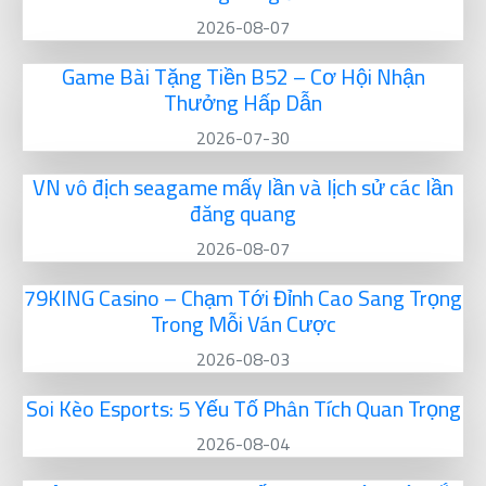
2026-08-07
Game Bài Tặng Tiền B52 – Cơ Hội Nhận
Thưởng Hấp Dẫn
2026-07-30
VN vô địch seagame mấy lần và lịch sử các lần
đăng quang
2026-08-07
79KING Casino – Chạm Tới Đỉnh Cao Sang Trọng
Trong Mỗi Ván Cược
2026-08-03
Soi Kèo Esports: 5 Yếu Tố Phân Tích Quan Trọng
2026-08-04