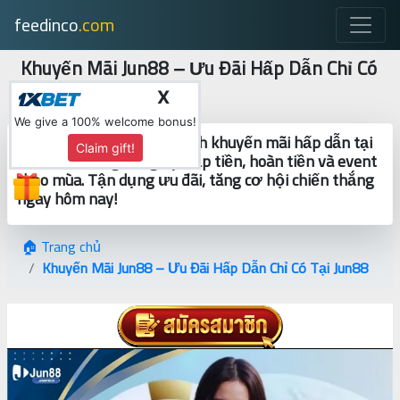
feedinco
.com
Khuyến Mãi Jun88 – Ưu Đãi Hấp Dẫn Chỉ Có
Tại Jun88
X
We give a 100% welcome bonus!
Khám phá các chương trình khuyến mãi hấp dẫn tại
Claim gift!
Jun88: thưởng đăng ký, nạp tiền, hoàn tiền và event
theo mùa. Tận dụng ưu đãi, tăng cơ hội chiến thắng
ngay hôm nay!
🏠 Trang chủ
Khuyến Mãi Jun88 – Ưu Đãi Hấp Dẫn Chỉ Có Tại Jun88