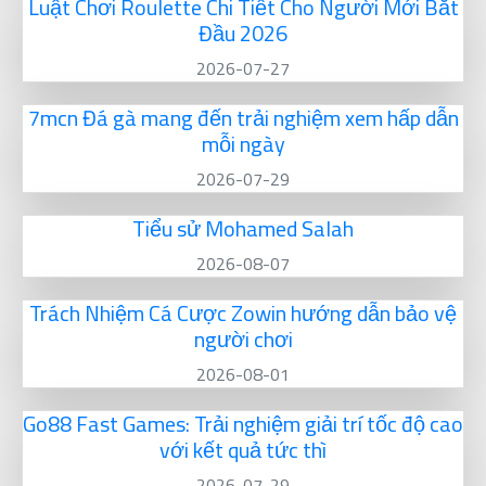
Luật Chơi Roulette Chi Tiết Cho Người Mới Bắt
Đầu 2026
2026-07-27
7mcn Đá gà mang đến trải nghiệm xem hấp dẫn
mỗi ngày
2026-07-29
Tiểu sử Mohamed Salah
2026-08-07
Trách Nhiệm Cá Cược Zowin hướng dẫn bảo vệ
người chơi
2026-08-01
Go88 Fast Games: Trải nghiệm giải trí tốc độ cao
với kết quả tức thì
2026-07-29