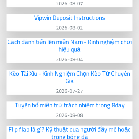
2026-08-07
Vipwin Deposit Instructions
2026-08-02
Cách đánh tiến lên miền Nam - Kinh nghiệm chơi
hiệu quả
2026-08-04
Kèo Tài Xỉu - Kinh Nghiệm Chọn Kèo Từ Chuyên
Gia
2026-07-27
Tuyên bố miễn trừ trách nhiệm trong 8day
2026-08-08
Flip flap là gì? Kỹ thuật qua người đầy mê hoặc
trong bóng đá