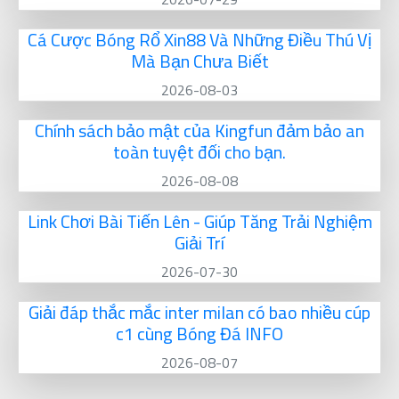
Cá Cược Bóng Rổ Xin88 Và Những Điều Thú Vị
Mà Bạn Chưa Biết
2026-08-03
Chính sách bảo mật của Kingfun đảm bảo an
toàn tuyệt đối cho bạn.
2026-08-08
Link Chơi Bài Tiến Lên - Giúp Tăng Trải Nghiệm
Giải Trí
2026-07-30
Giải đáp thắc mắc inter milan có bao nhiều cúp
c1 cùng Bóng Đá INFO
2026-08-07