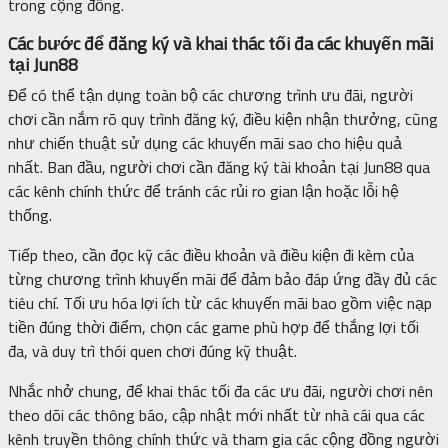
trong cộng đồng.
Các bước để đăng ký và khai thác tối đa các khuyến mãi
tại Jun88
Để có thể tận dụng toàn bộ các chương trình ưu đãi, người
chơi cần nắm rõ quy trình đăng ký, điều kiện nhận thưởng, cũng
như chiến thuật sử dụng các khuyến mãi sao cho hiệu quả
nhất. Ban đầu, người chơi cần đăng ký tài khoản tại Jun88 qua
các kênh chính thức để tránh các rủi ro gian lận hoặc lỗi hệ
thống.
Tiếp theo, cần đọc kỹ các điều khoản và điều kiện đi kèm của
từng chương trình khuyến mãi để đảm bảo đáp ứng đầy đủ các
tiêu chí. Tối ưu hóa lợi ích từ các khuyến mãi bao gồm việc nạp
tiền đúng thời điểm, chọn các game phù hợp để thắng lợi tối
đa, và duy trì thói quen chơi đúng kỹ thuật.
Nhắc nhở chung, để khai thác tối đa các ưu đãi, người chơi nên
theo dõi các thông báo, cập nhật mới nhất từ nhà cái qua các
kênh truyền thông chính thức và tham gia các cộng đồng người