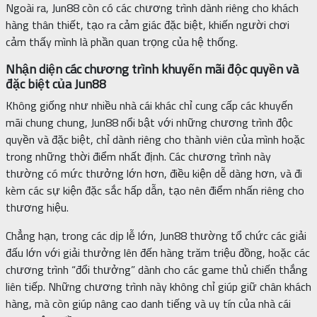
Ngoài ra, Jun88 còn có các chương trình dành riêng cho khách
hàng thân thiết, tạo ra cảm giác đặc biệt, khiến người chơi
cảm thấy mình là phần quan trọng của hệ thống.
Nhận diện các chương trình khuyến mãi độc quyền và
đặc biệt của Jun88
Không giống như nhiều nhà cái khác chỉ cung cấp các khuyến
mãi chung chung, Jun88 nổi bật với những chương trình độc
quyền và đặc biệt, chỉ dành riêng cho thành viên của mình hoặc
trong những thời điểm nhất định. Các chương trình này
thường có mức thưởng lớn hơn, điều kiện dễ dàng hơn, và đi
kèm các sự kiện đặc sắc hấp dẫn, tạo nên điểm nhấn riêng cho
thương hiệu.
Chẳng hạn, trong các dịp lễ lớn, Jun88 thường tổ chức các giải
đấu lớn với giải thưởng lên đến hàng trăm triệu đồng, hoặc các
chương trình “đổi thưởng” dành cho các game thủ chiến thắng
liên tiếp. Những chương trình này không chỉ giúp giữ chân khách
hàng, mà còn giúp nâng cao danh tiếng và uy tín của nhà cái