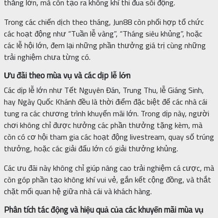
thắng lớn, mà còn tạo ra không khí thi đua sôi động.
Trong các chiến dịch theo tháng, Jun88 còn phối hợp tổ chức
các hoạt động như “Tuần lễ vàng”, “Tháng siêu khủng”, hoặc
các lễ hội lớn, đem lại những phần thưởng giá trị cùng những
trải nghiệm chưa từng có.
Ưu đãi theo mùa vụ và các dịp lễ lớn
Các dịp lễ lớn như Tết Nguyên Đán, Trung Thu, lễ Giáng Sinh,
hay Ngày Quốc Khánh đều là thời điểm đặc biệt để các nhà cái
tung ra các chương trình khuyến mãi lớn. Trong dịp này, người
chơi không chỉ được hưởng các phần thưởng tặng kèm, mà
còn có cơ hội tham gia các hoạt động livestream, quay số trúng
thưởng, hoặc các giải đấu lớn có giải thưởng khủng.
Các ưu đãi này không chỉ giúp nâng cao trải nghiệm cá cược, mà
còn góp phần tạo không khí vui vẻ, gắn kết cộng đồng, và thắt
chặt mối quan hệ giữa nhà cái và khách hàng.
Phân tích tác động và hiệu quả của các khuyến mãi mùa vụ