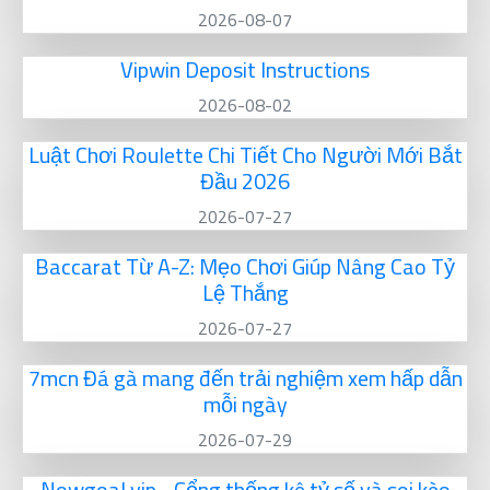
2026-08-07
Vipwin Deposit Instructions
2026-08-02
Luật Chơi Roulette Chi Tiết Cho Người Mới Bắt
Đầu 2026
2026-07-27
Baccarat Từ A-Z: Mẹo Chơi Giúp Nâng Cao Tỷ
Lệ Thắng
2026-07-27
7mcn Đá gà mang đến trải nghiệm xem hấp dẫn
mỗi ngày
2026-07-29
Nowgoal.vip - Cổng thống kê tỷ số và soi kèo