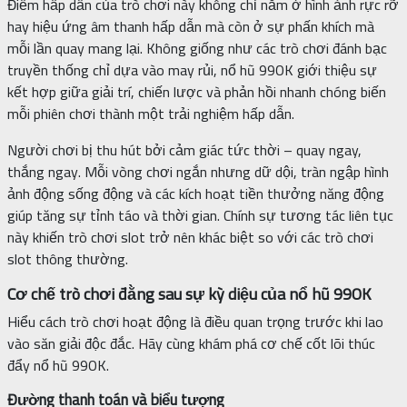
Điểm hấp dẫn của trò chơi này không chỉ nằm ở hình ảnh rực rỡ
hay hiệu ứng âm thanh hấp dẫn mà còn ở sự phấn khích mà
mỗi lần quay mang lại. Không giống như các trò chơi đánh bạc
truyền thống chỉ dựa vào may rủi, nổ hũ 99OK giới thiệu sự
kết hợp giữa giải trí, chiến lược và phản hồi nhanh chóng biến
mỗi phiên chơi thành một trải nghiệm hấp dẫn.
Người chơi bị thu hút bởi cảm giác tức thời – quay ngay,
thắng ngay. Mỗi vòng chơi ngắn nhưng dữ dội, tràn ngập hình
ảnh động sống động và các kích hoạt tiền thưởng năng động
giúp tăng sự tỉnh táo và thời gian. Chính sự tương tác liên tục
này khiến trò chơi slot trở nên khác biệt so với các trò chơi
slot thông thường.
Cơ chế trò chơi đằng sau sự kỳ diệu của nổ hũ 99OK
Hiểu cách trò chơi hoạt động là điều quan trọng trước khi lao
vào săn giải độc đắc. Hãy cùng khám phá cơ chế cốt lõi thúc
đẩy nổ hũ 99OK.
Đường thanh toán và biểu tượng