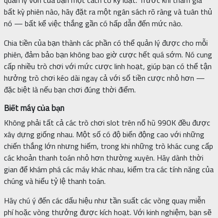
quản lý vốn của bạn một cách có kỷ luật. Trước khi tham gia
bất kỳ phiên nào, hãy đặt ra một ngân sách rõ ràng và tuân thủ
nó — bất kể việc thắng gần có hấp dẫn đến mức nào.
Chia tiền của bạn thành các phần có thể quản lý được cho mỗi
phiên, đảm bảo bạn không bao giờ cược hết quá sớm. Nó cung
cấp nhiều trò chơi với mức cược linh hoạt, giúp bạn có thể tận
hưởng trò chơi kéo dài ngay cả với số tiền cược nhỏ hơn —
đặc biệt là nếu bạn chơi đúng thời điểm.
Biết máy của bạn
Không phải tất cả các trò chơi slot trên nổ hũ 99OK đều được
xây dựng giống nhau. Một số có độ biến động cao với những
chiến thắng lớn nhưng hiếm, trong khi những trò khác cung cấp
các khoản thanh toán nhỏ hơn thường xuyên. Hãy dành thời
gian để khám phá các máy khác nhau, kiểm tra các tính năng của
chúng và hiểu tỷ lệ thanh toán.
Hãy chú ý đến các dấu hiệu như tần suất các vòng quay miễn
phí hoặc vòng thưởng được kích hoạt. Với kinh nghiệm, bạn sẽ