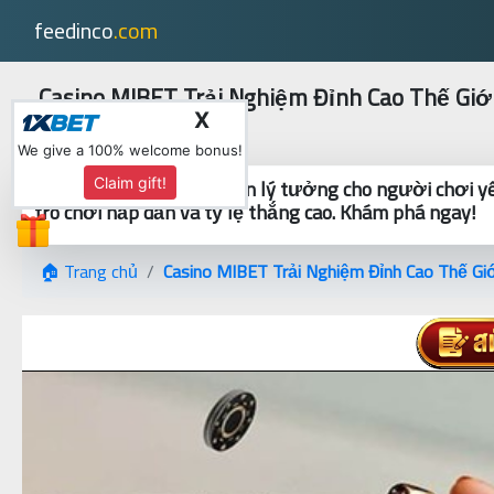
feedinco
.com
Casino MIBET Trải Nghiệm Đỉnh Cao Thế Giớ
Game Trực Tuyến
X
We give a 100% welcome bonus!
Casino MIBET là điểm đến lý tưởng cho người chơi yêu
Claim gift!
trò chơi hấp dẫn và tỷ lệ thắng cao. Khám phá ngay!
🏠 Trang chủ
Casino MIBET Trải Nghiệm Đỉnh Cao Thế Gi