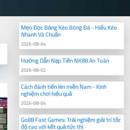
Mẹo Đọc Bảng Kèo Bóng Đá - Hiểu Kèo
Nhanh Và Chuẩn
2026-08-04
Hướng Dẫn Nạp Tiền NK88 An Toàn
2026-08-02
Cách đánh tiến lên miền Nam - Kinh
nghiệm chơi hiệu quả
2026-08-04
Go88 Fast Games: Trải nghiệm giải trí tốc
độ cao với kết quả tức thì