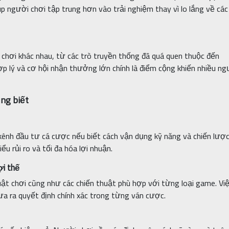
úp người chơi tập trung hơn vào trải nghiệm thay vì lo lắng về các
 chơi khác nhau, từ các trò truyền thống đã quá quen thuộc đến
p lý và cơ hội nhận thưởng lớn chính là điểm cộng khiến nhiều ng
ũng biết
à kênh đầu tư cá cược nếu biết cách vận dụng kỹ năng và chiến lượ
u rủi ro và tối đa hóa lợi nhuận.
ợi thế
uật chơi cũng như các chiến thuật phù hợp với từng loại game. Vi
ưa ra quyết định chính xác trong từng ván cược.