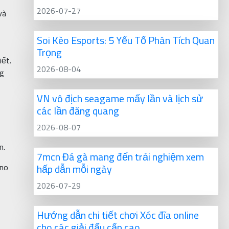
2026-07-27
và
Soi Kèo Esports: 5 Yếu Tố Phân Tích Quan
Trọng
iết.
2026-08-04
ng
VN vô địch seagame mấy lần và lịch sử
các lần đăng quang
2026-08-07
n.
7mcn Đá gà mang đến trải nghiệm xem
hấp dẫn mỗi ngày
ino
,
2026-07-29
Hướng dẫn chi tiết chơi Xóc đĩa online
cho các giải đấu cấp cao
.