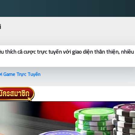
i
 thích cá cược trực tuyến với giao diện thân thiện, nhiều
ới Game Trực Tuyến