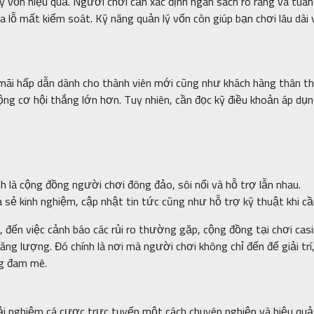
lý vốn hiệu quả. Người chơi cần xác định ngân sách rõ ràng và tuân
a lỗ mất kiểm soát. Kỹ năng quản lý vốn còn giúp bạn chơi lâu dài 
ãi hấp dẫn dành cho thành viên mới cũng như khách hàng thân th
ng cơ hội thắng lớn hơn. Tuy nhiên, cần đọc kỹ điều khoản áp dụ
 là cộng đồng người chơi đông đảo, sôi nổi và hỗ trợ lẫn nhau.
 sẻ kinh nghiệm, cập nhật tin tức cũng như hỗ trợ kỹ thuật khi cầ
p, đến việc cảnh báo các rủi ro thường gặp, cộng đồng tại chơi cas
ng lượng. Đó chính là nơi mà người chơi không chỉ đến để giải trí
ng đam mê.
ải nghiệm cá cược trực tuyến một cách chuyên nghiệp và hiệu quả