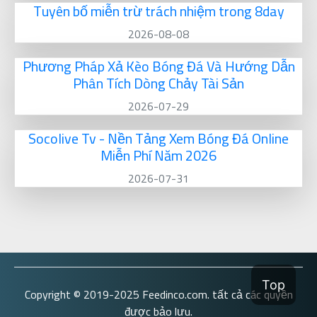
Tuyên bố miễn trừ trách nhiệm trong 8day
2026-08-08
Phương Pháp Xả Kèo Bóng Đá Và Hướng Dẫn
Phân Tích Dòng Chảy Tài Sản
2026-07-29
Socolive Tv - Nền Tảng Xem Bóng Đá Online
Miễn Phí Năm 2026
2026-07-31
Top
Copyright © 2019-2025 Feedinco.com. tất cả các quyền
được bảo lưu.