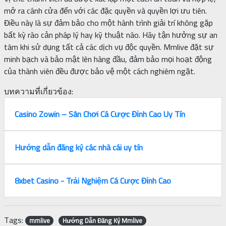
mở ra cánh cửa đến với các đặc quyền và quyền lợi ưu tiên.
Điều này là sự đảm bảo cho một hành trình giải trí không gặp
bất kỳ rào cản pháp lý hay kỹ thuật nào. Hãy tận hưởng sự an
tâm khi sử dụng tất cả các dịch vụ độc quyền. Mmlive đặt sự
minh bạch và bảo mật lên hàng đầu, đảm bảo mọi hoạt động
của thành viên đều được bảo vệ một cách nghiêm ngặt.
บทความที่เกี่ยวข้อง:
Casino Zowin – Sân Chơi Cá Cược Đỉnh Cao Uy Tín
Hướng dẫn đăng ký các nhà cái uy tín
8xbet Casino - Trải Nghiệm Cá Cược Đỉnh Cao
Tags:
mmlive
Hướng Dẫn Đăng Ký Mmlive