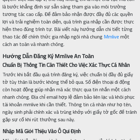
là bước khẳng định sự sẵn sàng tham gia vào môi trường
tương tác cao cấp. Để đảm bảo nhận được đầy đủ các quyền
lợi và trải nghiệm toàn diện, quá trình gia nhập cần được thực
hiện theo đúng trình tự. Bài viết này hướng dẫn chi tiết từng
thao tác để chính thức gia nhập ngôi nhà chung
Mmlive
một
cách an toàn và nhanh chóng.
Hướng Dẫn Đăng Ký Mmlive An Toàn
Chuẩn Bị Thông Tin Cần Thiết Cho Việc Xác Thực Cá Nhân
Trước khi bắt đầu quá trình đăng ký, việc chuẩn bị đầy đủ giấy
tờ tùy thân là bước không thể bỏ qua. Số điện thoại di động
còn hoạt động giúp nhận mã xác thực qua tin nhắn một cách
nhanh chóng. Địa chỉ email hợp lệ đảm bảo liên lạc và khôi phục
tài khoản mmlive khi cần thiết. Thông tin cá nhân như họ tên,
ngày sinh phải chính xác và trùng khớp với giấy tờ gốc để tránh
gặp sự cố khi rút thưởng sau này.
Nhập Mã Giới Thiệu Vào Ô Qui Định