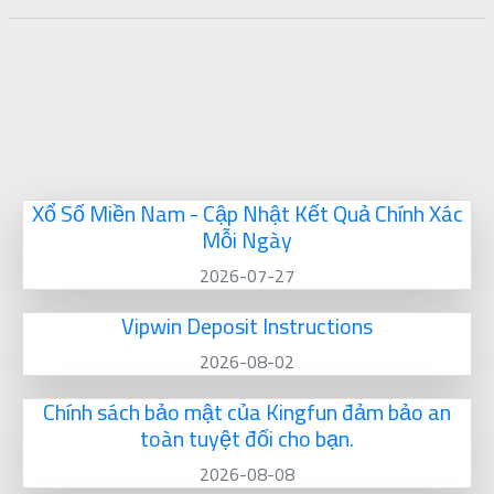
Xổ Số Miền Nam - Cập Nhật Kết Quả Chính Xác
Mỗi Ngày
2026-07-27
Vipwin Deposit Instructions
2026-08-02
Chính sách bảo mật của Kingfun đảm bảo an
toàn tuyệt đối cho bạn.
2026-08-08