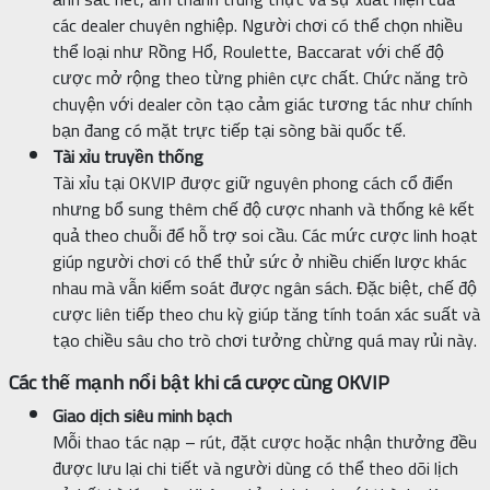
các dealer chuyên nghiệp. Người chơi có thể chọn nhiều
thể loại như Rồng Hổ, Roulette, Baccarat với chế độ
cược mở rộng theo từng phiên cực chất. Chức năng trò
chuyện với dealer còn tạo cảm giác tương tác như chính
bạn đang có mặt trực tiếp tại sòng bài quốc tế.
Tài xỉu truyền thống
Tài xỉu tại OKVIP được giữ nguyên phong cách cổ điển
nhưng bổ sung thêm chế độ cược nhanh và thống kê kết
quả theo chuỗi để hỗ trợ soi cầu. Các mức cược linh hoạt
giúp người chơi có thể thử sức ở nhiều chiến lược khác
nhau mà vẫn kiểm soát được ngân sách. Đặc biệt, chế độ
cược liên tiếp theo chu kỳ giúp tăng tính toán xác suất và
tạo chiều sâu cho trò chơi tưởng chừng quá may rủi này.
Các thế mạnh nổi bật khi cá cược cùng OKVIP
Giao dịch siêu minh bạch
Mỗi thao tác nạp – rút, đặt cược hoặc nhận thưởng đều
được lưu lại chi tiết và người dùng có thể theo dõi lịch