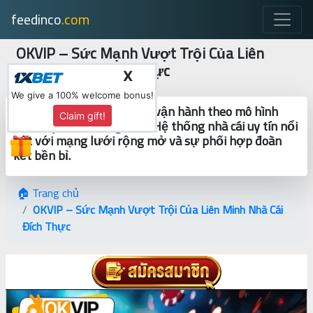
feedinco
.com
OKVIP – Sức Mạnh Vượt Trội Của Liên
Minh Nhà Cái Đích Thực
X
We give a 100% welcome bonus!
OKVIP là liên minh nhà cái vận hành theo mô hình
Claim gift!
tích hợp đa thương hiệu. Hệ thống nhà cái uy tín nổi
bật với mạng lưới rộng mở và sự phối hợp đoàn
kết bền bỉ.
🏠 Trang chủ
OKVIP – Sức Mạnh Vượt Trội Của Liên Minh Nhà Cái
Đích Thực