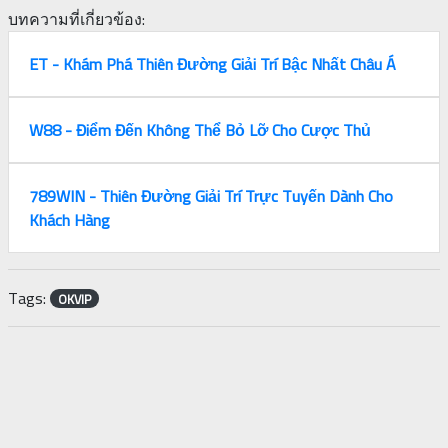
บทความที่เกี่ยวข้อง:
ET - Khám Phá Thiên Đường Giải Trí Bậc Nhất Châu Á
W88 - Điểm Đến Không Thể Bỏ Lỡ Cho Cược Thủ
789WIN - Thiên Đường Giải Trí Trực Tuyến Dành Cho
Khách Hàng
Tags:
OKVIP