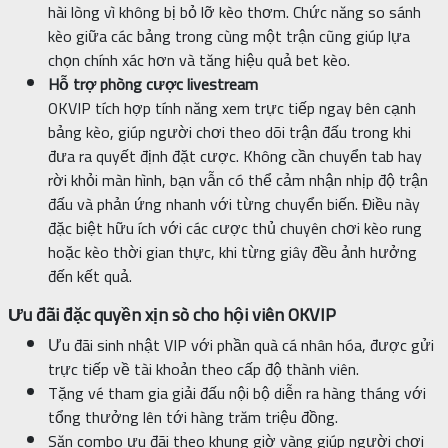
hài lòng vì không bị bỏ lỡ kèo thơm. Chức năng so sánh
kèo giữa các bảng trong cùng một trận cũng giúp lựa
chọn chính xác hơn và tăng hiệu quả bet kèo.
Hỗ trợ phòng cược livestream
OKVIP tích hợp tính năng xem trực tiếp ngay bên cạnh
bảng kèo, giúp người chơi theo dõi trận đấu trong khi
đưa ra quyết định đặt cược. Không cần chuyển tab hay
rời khỏi màn hình, bạn vẫn có thể cảm nhận nhịp độ trận
đấu và phản ứng nhanh với từng chuyển biến. Điều này
đặc biệt hữu ích với các cược thủ chuyên chơi kèo rung
hoặc kèo thời gian thực, khi từng giây đều ảnh hưởng
đến kết quả.
Ưu đãi đặc quyền xịn sò cho hội viên OKVIP
Ưu đãi sinh nhật VIP với phần quà cá nhân hóa, được gửi
trực tiếp về tài khoản theo cấp độ thành viên.
Tặng vé tham gia giải đấu nội bộ diễn ra hàng tháng với
tổng thưởng lên tới hàng trăm triệu đồng.
Săn combo ưu đãi theo khung giờ vàng giúp người chơi