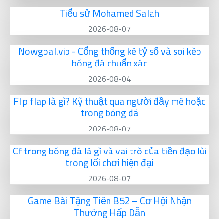
Tiểu sử Mohamed Salah
2026-08-07
Nowgoal.vip - Cổng thống kê tỷ số và soi kèo
bóng đá chuẩn xác
2026-08-04
Flip flap là gì? Kỹ thuật qua người đầy mê hoặc
trong bóng đá
2026-08-07
Cf trong bóng đá là gì và vai trò của tiền đạo lùi
trong lối chơi hiện đại
2026-08-07
Game Bài Tặng Tiền B52 – Cơ Hội Nhận
Thưởng Hấp Dẫn