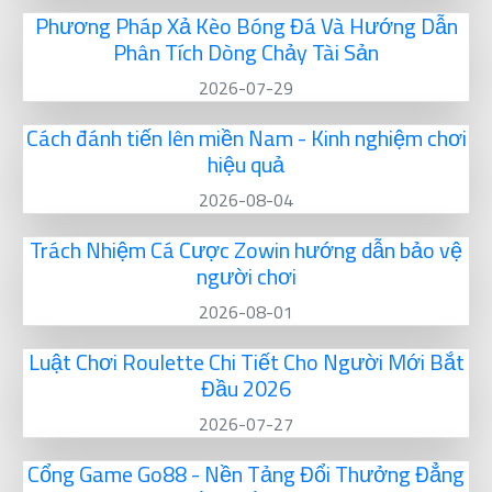
Phương Pháp Xả Kèo Bóng Đá Và Hướng Dẫn
Phân Tích Dòng Chảy Tài Sản
2026-07-29
Cách đánh tiến lên miền Nam - Kinh nghiệm chơi
hiệu quả
2026-08-04
Trách Nhiệm Cá Cược Zowin hướng dẫn bảo vệ
người chơi
2026-08-01
Luật Chơi Roulette Chi Tiết Cho Người Mới Bắt
Đầu 2026
2026-07-27
Cổng Game Go88 - Nền Tảng Đổi Thưởng Đẳng