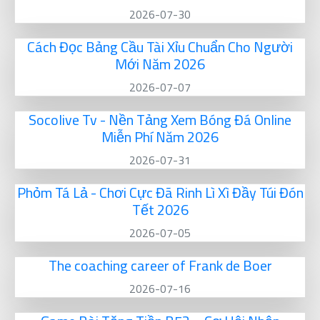
2026-07-30
Cách Đọc Bảng Cầu Tài Xỉu Chuẩn Cho Người
Mới Năm 2026
2026-07-07
Socolive Tv - Nền Tảng Xem Bóng Đá Online
Miễn Phí Năm 2026
2026-07-31
Phỏm Tá Lả - Chơi Cực Đã Rinh Lì Xì Đầy Túi Đón
Tết 2026
2026-07-05
The coaching career of Frank de Boer
2026-07-16