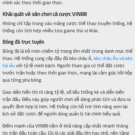
chính xác theo thời gian thực.
Khái quát về sân chơi cá cược VIN88
Không chỉ tập trung vào mảng cược thể thao truyền thống, hệ
thống còn tích hợp nhiều tựa game thú vị khác.
Bóng đá trực tuyến
Bóng đá là bộ môn chiếm tỷ trọng lớn nhất trong danh mục thể
thao. Hệ thống cung cấp đầy đủ kèo châu Á,
kèo châu Âu và kèo
tài xỉu
với tỷ lệ minh bạch. Người tham gia có thể đặt cược
trước trận hoặc theo thời gian thực, mang lại cảm giác hồi hộp
qua từng pha bóng.
Giao diện hiển thị rõ ràng tỷ lệ, số liệu thống kê và diễn biến
trận đấu. Điều này giúp người chơi dễ dàng phân tích và đưa ra
quyết định hợp lý hơn. Hệ thống còn hỗ trợ tính năng xem lại
lịch sử đặt cược để người dùng quản lý tài chính hiệu quả.
Điểm mạnh của VIN88 nằm ở khả năng cập nhật nhanh thông
tin trận đấu toàn cầu. Dù là các giải đấu lớn hay nhỏ, nền tảng