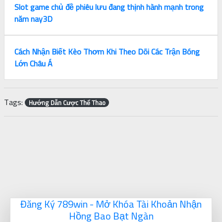
Slot game chủ đề phiêu lưu đang thịnh hành mạnh trong
năm nay3D
Cách Nhận Biết Kèo Thơm Khi Theo Dõi Các Trận Bóng
Lớn Châu Á
Tags:
Hướng Dẫn Cược Thể Thao
Đăng Ký 789win - Mở Khóa Tài Khoản Nhận
Hồng Bao Bạt Ngàn