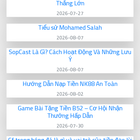
Thắng Lớn
2026-07-27
Tiểu sử Mohamed Salah
2026-08-07
SopCast Là Gì? Cách Hoạt Động Và Những Lưu
Ý
2026-08-07
Hướng Dẫn Nạp Tiền NK88 An Toàn
2026-08-02
Game Bài Tặng Tiền B52 – Cơ Hội Nhận
Thưởng Hấp Dẫn
2026-07-30
Cf trong bóng đá là gì và vai trò của tiền đạo lùi