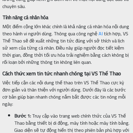
chuyên sâu.
Tính năng cá nhân hóa
Một điểm cộng lớn khác chính là khả năng cá nhân hóa nội dung
theo hành vi người dùng. Thông qua công nghệ
AI
tích hợp, VS
Thể Thao sẽ đề xuất những tin tức đúng với sở thích và lịch
sử xem của từng cá nhân. Điều này giúp người đọc tiết kiệm
thời gian, đồng thời tối ưu hóa trải nghiệm bằng cách không bị
rối loạn bởi những thông tin không liên quan.
Cách thức xem tin tức nhanh chóng tại VS Thể Thao
Việc tiếp cận các nội dung thể thao trên VS Thể Thao cực kỳ
đơn giản và thân thiện với người dùng. Dưới đây là các bước
cơ bản giúp bạn nhanh chóng nắm bắt được các tin nóng mỗi
ngày:
Bước 1:
Truy cập vào trang web chính thức của VS Thể
Thao bằng thiết bị di động, máy tính hoặc máy tính bảng.
Giao diện sẽ tự động hiển thị theo phiên bản phù hợp với