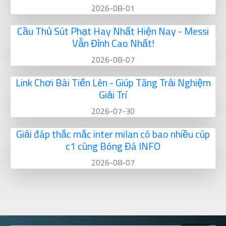
2026-08-01
Cầu Thủ Sút Phạt Hay Nhất Hiện Nay - Messi
Vẫn Đỉnh Cao Nhất!
2026-08-07
Link Chơi Bài Tiến Lên - Giúp Tăng Trải Nghiệm
Giải Trí
2026-07-30
Giải đáp thắc mắc inter milan có bao nhiều cúp
c1 cùng Bóng Đá INFO
2026-08-07