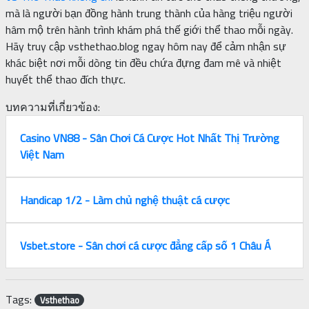
mà là người bạn đồng hành trung thành của hàng triệu người
hâm mộ trên hành trình khám phá thế giới thể thao mỗi ngày.
Hãy truy cập vsthethao.blog ngay hôm nay để cảm nhận sự
khác biệt nơi mỗi dòng tin đều chứa đựng đam mê và nhiệt
huyết thể thao đích thực.
บทความที่เกี่ยวข้อง:
Casino VN88 - Sân Chơi Cá Cược Hot Nhất Thị Trường
Việt Nam
Handicap 1/2 - Làm chủ nghệ thuật cá cược
Vsbet.store - Sân chơi cá cược đẳng cấp số 1 Châu Á
Tags:
Vsthethao