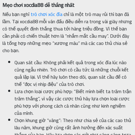
Mẹo chơi xocdia88 dễ thắng nhất
Nếu bạn nghĩ
trò chơi xóc đĩa
chỉ là một trò may rủi thì bạn đã
lầm. Tại xocdia88 mỗi ván đấu điều diễn ra trong vài giây nhưng
có thể quyết định thắng thua tới hàng triệu đồng. Vì thế bạn
cần phải có chiến thuật hơn là “nhắm mắt cầu may”. Dưới đây
là tổng hợp những mẹo “xương máu” mà các cao thủ chia sẻ
cho bạn.
Quan sát cầu: Không phải kết quả trong xóc đĩa lúc nào
cũng ngẫu nhiên. Trò chơi có cầu tức là những chuỗi kết
quả lặp lại. Vì thế hãy luôn theo dõi, quan sát cầu để có
thể “đọc vị nhịp điệu” của trò chơi.
Lựa chọn loại cược phù hợp: “Biết mình biết ta trăm trận
trăm thắng”, vì vậy các cược thủ hãy lựa chọn loại cược
phù hợp với phong cách cá nhân cũng như kinh nghiệm
của mình.
Chọn khung giờ “vàng”: Theo như chia sẻ của các cao thủ
lâu năm, khung giờ cũng rất ảnh hưởng đến xác suất
thắng của bạn. Hãy lựa chọn các giờ như sáng sáng trưa