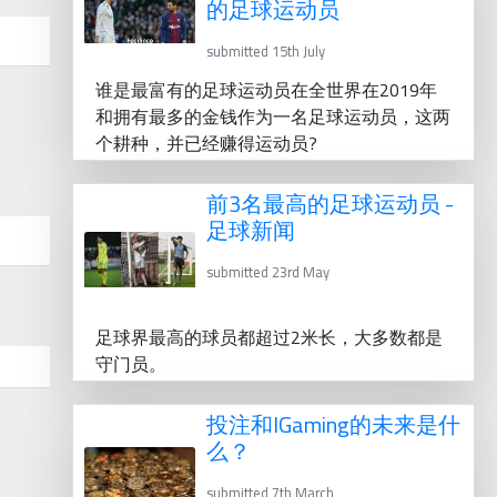
的足球运动员
submitted 15th July
谁是最富有的足球运动员在全世界在2019年
和拥有最多的金钱作为一名足球运动员，这两
个耕种，并已经赚得运动员?
前3名最高的足球运动员 -
足球新闻
submitted 23rd May
足球界最高的球员都超过2米长，大多数都是
守门员。
投注和IGaming的未来是什
么？
submitted 7th March