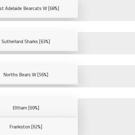
t Adelaide Bearcats W [
]
68%
Sutherland Sharks [
]
63%
Norths Bears W [
]
56%
Eltham [
]
69%
Frankston [
]
62%