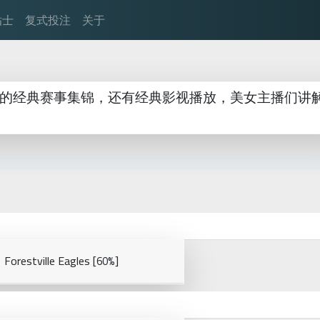
贴士
复式投注
关于
球篮球的经典赛事集锦，还有经典影视播放，美女主播们讲
Forestville Eagles [
]
60%