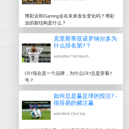
博彩业和IGaming会在未来发生变化吗？博彩
业的新结构是什么？
克里斯蒂亚诺罗纳尔多为
什么排名第7？
submitted 13rd March
CR7现在是一个品牌，为什么CR7总是穿着7
号？
如何总是赢足球的投注? -
很容易的赌注赢
submitted 22nd July