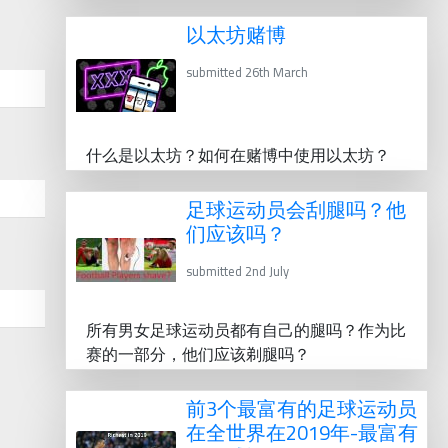
以太坊赌博
submitted 26th March
什么是以太坊？如何在赌博中使用以太坊？
足球运动员会刮腿吗？他
们应该吗？
submitted 2nd July
所有男女足球运动员都有自己的腿吗？作为比
赛的一部分，他们应该剃腿吗？
前3个最富有的足球运动员
在全世界在2019年-最富有