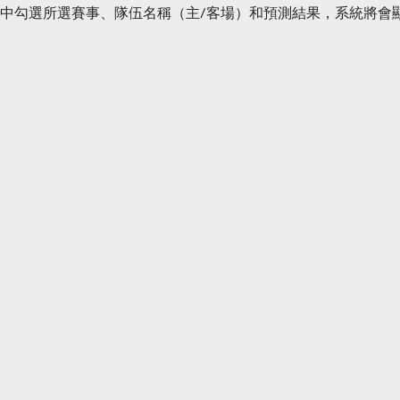
中勾選所選賽事、隊伍名稱（主/客場）和預測結果，系統將會