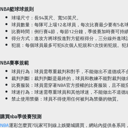
NBA籃球球規則
球場尺寸：長94英尺、寬50英尺。
球員數量：每隊可上場12名球員，每次比賽最少要有5名
比賽時間：例行賽4節，每節12分鐘，季後賽加時賽可持
得分方式：進攻方將球投進對方籃框得分，三分線外進球計
犯規：每個球員最多可犯6次個人犯規和1次技術犯規。
NBA賽事規範
球員行為：球員需尊重裁判和對手，不能做出不道德或不
裁判判斷：裁判判斷是最終的，球員和教練不能對裁判做
比賽服裝：球員需穿著NBA官方授權的比賽服裝，且不能
球迷行為：球迷需尊重球員和其他球迷，不能做出不道德
禁止使用禁藥：球員不得使用任何被列為禁藥的物質。
購買nba季後賽預測
NBA
運彩怎麼買?玩家可到線上娛樂城購買，網站內提供各系同，(