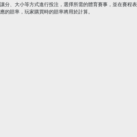
讓分、大小等方式進行投注，選擇所需的體育賽事，並在賽程表
應的賠率，玩家購買時的賠率將用於計算。