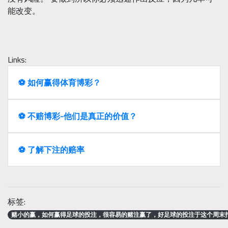
能改变。
Links:
⚽️ 如何赢得体育博彩？
⚽️ 不赔博彩-他们是真正的价值？
⚽️ 了解下注的赔率
标签:
赌小的赢，如何赢得足球的投注，很容易的赌注赢了，好足球的投注于这个周末