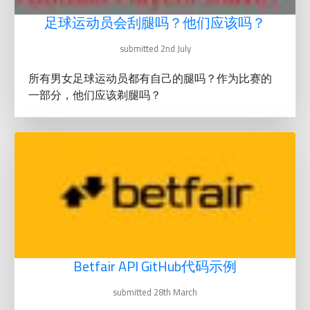
足球运动员会刮腿吗？他们应该吗？
submitted 2nd July
所有男女足球运动员都有自己的腿吗？作为比赛的
一部分，他们应该剃腿吗？
Betfair API GitHub代码示例
submitted 28th March