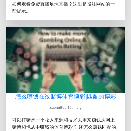
如何观看免费直播足球直播？这里是投注网站的一
些提示....
怎么赚钱在线赌博体育博彩|匹配的博彩
submitted 15th July
可以打赌是一个收入来源和技术以用来赚钱从网上
赌博和也从中赚钱的体育博彩？ 还怎么赚钱匹配的