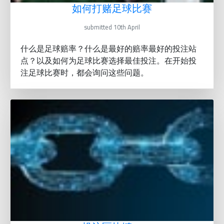
如何打赌足球比赛
submitted 10th April
什么是足球赔率？什么是最好的赔率最好的投注站
点？以及如何为足球比赛选择最佳投注。在开始投
注足球比赛时，都会询问这些问题。