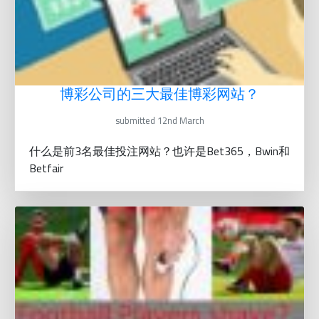
博彩公司的三大最佳博彩网站？
submitted 12nd March
什么是前3名最佳投注网站？也许是Bet365，Bwin和
Betfair