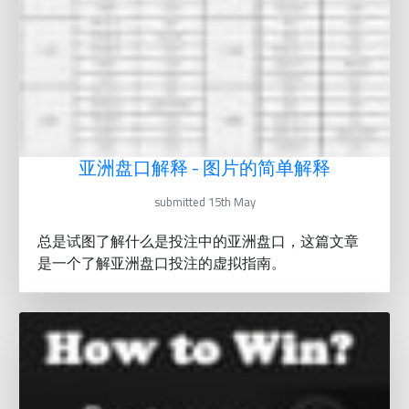
亚洲盘口解释 - 图片的简单解释
submitted 15th May
总是试图了解什么是投注中的亚洲盘口，这篇文章
是一个了解亚洲盘口投注的虚拟指南。