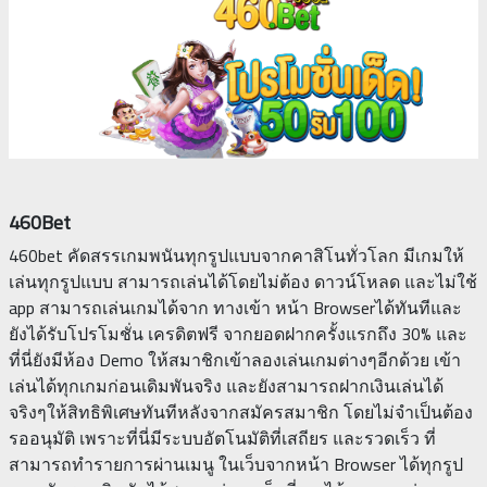
460Bet
460bet คัดสรรเกมพนันทุกรูปแบบจากคาสิโนทั่วโลก มีเกมให้
เล่นทุกรูปแบบ สามารถเล่นได้โดยไม่ต้อง ดาวน์โหลด และไม่ใช้
app สามารถเล่นเกมได้จาก ทางเข้า หน้า Browserได้ทันทีและ
ยังได้รับโปรโมชั่น เครดิตฟรี จากยอดฝากครั้งแรกถึง 30% และ
ที่นี่ยังมีห้อง Demo ให้สมาชิกเข้าลองเล่นเกมต่างๆอีกด้วย เข้า
เล่นได้ทุกเกมก่อนเดิมพันจริง และยังสามารถฝากเงินเล่นได้
จริงๆให้สิทธิพิเศษทันทีหลังจากสมัครสมาชิก โดยไม่จำเป็นต้อง
รออนุมัติ เพราะที่นี่มีระบบอัตโนมัติที่เสถียร และรวดเร็ว ที่
สามารถทำรายการผ่านเมนู ในเว็บจากหน้า Browser ได้ทุกรูป