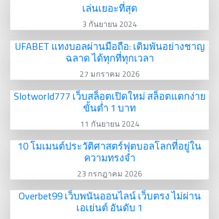
เล่นเยอะที่สุด
3 กันยายน 2024
UFABET แทงบอลผ่านมือถือ: เดิมพันอย่างชาญ
ฉลาด ได้ทุกที่ทุกเวลา
27 มกราคม 2026
Slotworld777 เว็บสล็อตเปิดใหม่ สล็อตแตกง่าย
ขั้นต่ำ 1 บาท
11 กันยายน 2024
10 โมเมนต์ประวัติศาสตร์ฟุตบอลโลกที่อยู่ใน
ความทรงจำ
23 กรกฎาคม 2026
Overbet99 เว็บพนันออนไลน์ เว็บตรง ไม่ผ่าน
เอเย่นต์ อันดับ 1