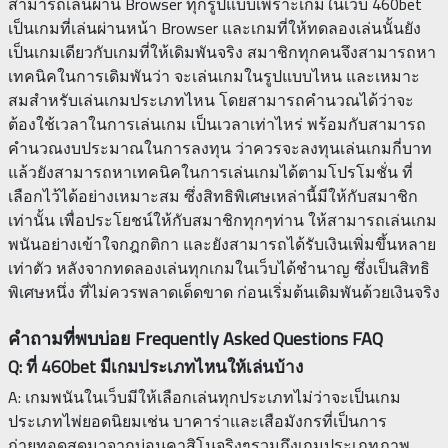
สามารถเล่นผ่าน Browser ทุกรูปแบบเพราะเกมในเว็บ 460bet
เป็นเกมที่เล่นผ่านหน้า Browser และเกมที่ให้ทดลองเล่นนั้นยัง
เป็นเกมเดียวกับเกมที่ให้เดิมพันจริง สมาชิกทุกคนจึงสามารถหา
เทคนิคในการเดิมพันว่า จะเล่นเกมในรูปแบบไหน และเหมาะ
สมสำหรับเล่นเกมประเภทไหน โดยสามารถคำนวณได้ว่าจะ
ต้องใช้เวลาในการเล่นเกม เป็นเวลาเท่าไหร่ พร้อมกับสามารถ
คำนวณงบประมาณในการลงทุน ว่าควรจะลงทุนเล่นเกมกี่บาท
แล้วยังสามารถหาเทคนิคในการเล่นเกมได้ตามโปรโมชั่น ที่
เลือกไว้ได้อย่างเหมาะสม ซึ่งสิทธิพิเศษเหล่านี้มีให้กับสมาชิก
เท่านั้น เพื่อประโยชน์ให้กับสมาชิกทุกๆท่าน ให้สามารถเล่นเกม
พนันอย่างเข้าใจกฎกติกา และยังสามารถได้รับเงินเพิ่มขึ้นหลาย
เท่าตัว หลังจากทดลองเล่นทุกเกมในเว็บได้ชำนาญ ซึ่งเป็นสิทธิ
พิเศษหนึ่ง ที่ไม่ควรพลาดเด็ดขาด ก่อนเริ่มต้นเดิมพันด้วยเงินจริง
คำถามที่พบบ่อย Frequently Asked Questions FAQ
Q: ที่ 460bet มีเกมประเภทไหนให้เล่นบ้าง
A: เกมพนันในเว็บมีให้เลือกเล่นทุกประเภทไม่ว่าจะเป็นเกม
ประเภทไพ่ยอดนิยมเช่น บาคาร่าและเสือมังกรที่เป็นการ
ถ่ายทอดสดมาจากบ่อนคาสิโนจริงๆรวมถึงเกมประเภทภาพ