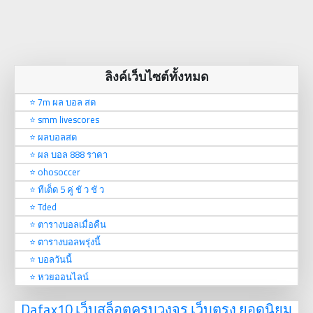
ลิงค์เว็บไซต์ทั้งหมด
⭐ 7m ผล บอล สด
⭐ smm livescores
⭐ ผลบอลสด
⭐ ผล บอล 888 ราคา
⭐ ohosoccer
⭐ ทีเด็ด 5 คู่ ชั ว ชั ว
⭐ Tded
⭐ ตารางบอลเมื่อคืน
⭐ ตารางบอลพรุ่งนี้
⭐ บอลวันนี้
⭐ หวยออนไลน์
Dafax10 เว็บสล็อตครบวงจร เว็บตรง ยอดนิยม