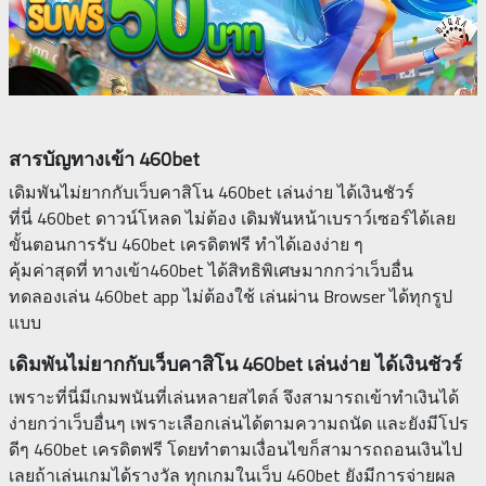
สารบัญทางเข้า 460bet
เดิมพันไม่ยากกับเว็บคาสิโน 460bet เล่นง่าย ได้เงินชัวร์
ที่นี่ 460bet ดาวน์โหลด ไม่ต้อง เดิมพันหน้าเบราว์เซอร์ได้เลย
ขั้นตอนการรับ 460bet เครดิตฟรี ทำได้เองง่าย ๆ
คุ้มค่าสุดที่ ทางเข้า460bet ได้สิทธิพิเศษมากกว่าเว็บอื่น
ทดลองเล่น 460bet app ไม่ต้องใช้ เล่นผ่าน Browser ได้ทุกรูป
แบบ
เดิมพันไม่ยากกับเว็บคาสิโน 460bet เล่นง่าย ได้เงินชัวร์
เพราะที่นี่มีเกมพนันที่เล่นหลายสไตล์ จึงสามารถเข้าทำเงินได้
ง่ายกว่าเว็บอื่นๆ เพราะเลือกเล่นได้ตามความถนัด และยังมีโปร
ดีๆ 460bet เครดิตฟรี โดยทำตามเงื่อนไขก็สามารถถอนเงินไป
เลยถ้าเล่นเกมได้รางวัล ทุกเกมในเว็บ 460bet ยังมีการจ่ายผล