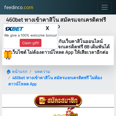
feedinco
.com
460bet ทางเข้าคาสิโน สมัครแจกเครดิตฟรี
ไม่ต้องดาวน์โหลด App
X
We give a 100% welcome bonus!
460bet เดิมพันได้อย่างจุใจกับเว็บคาสิโนออนไลน์
Claim gift!
สมัคร ทางเข้าเว็บเดิมพัน แจกเครดิตฟรี 88 เดิมพันได้
บนเว็บไซต์ ไม่ต้องดาวน์โหลด App ให้เสียเวลาอีกต่อ
ไป
🏠 หน้าแรก
บทความ
460bet ทางเข้าคาสิโน สมัครแจกเครดิตฟรี ไม่ต้อง
ดาวน์โหลด App