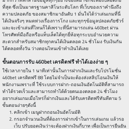
ที่สุด ซึ่งเป็นมาตรฐานคาสิโนระดับโลก ที่เว็บของเราคำนึงถึง
ความปลอดภัย ของสมาชิกมาอันดับ 1 มั่นใจได้ว่าเล่นเกมที่นี่
ได้เงินจริงๆ หมดห่วงเรื่องการโกง และทุกๆข้อมูลปลอดภัยชัวร์
และจะเข้าเล่นที่ไหนก็ได้เพราะที่นี่สามารถเล่น 460bet ผ่าน
โทรศัพท์มือถือหรือแท็บเล็ตได้ทุกยี่ห้อทุกระบบอำนวยความ
สะดวกสำหรับสมาชิกทุกคนได้เงินตลอด 24 ชั่วโมง รับเงินกัน
ได้ตลอดทั้งวัน ว่างตอนไหนเข้าทำเงินได้เลย
ขั้นตอนการรับ 460bet เครดิตฟรี ทำได้เองง่าย ๆ
ใช้เวลาภายใน 1 นาทีเท่านั้นในการฝากเงินและรับโปรโมชั่น
460bet เครดิตฟรี 88 โดยไม่จำเป็นจะต้องส่งสลิปโอนเงินให้
พนักงานเพราะที่ ใช้ระบบการฝาก-ถอนเงินอัตโนมัติที่สามารถ
ทำได้รวดเร็วและสามารถทำได้ด้วยตนเองตลอด 24 ชั่วโมง
อยากเล่นเกมเมื่อไหร่ก็ฝากเงินและได้รับเครดิตฟรีทันทีตาม 5
ขั้นตอนง่ายๆดังนี้
คลิกเข้า เมนูฝากถอนเงินอัตโนมัติ
กรอกจำนวนเงินที่ต้องการฝากเข้าในการเล่นเกม แล้วรอ
เว็บ ปรับยอดเงินว่าจะต้องฝากเงินกี่บาท เพื่อเป็นการยืนยัน