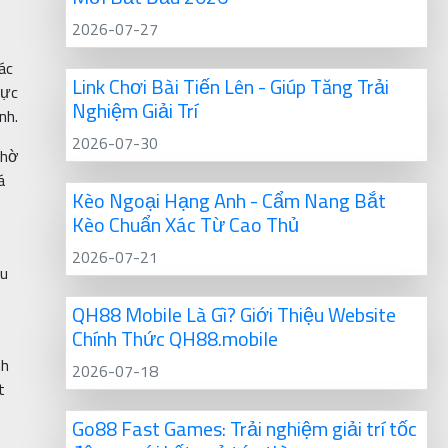
2026-07-27
ác
Link Chơi Bài Tiến Lên - Giúp Tăng Trải
rực
Nghiệm Giải Trí
nh.
2026-07-30
Nhờ
á
Kèo Ngoại Hạng Anh - Cẩm Nang Bắt
Kèo Chuẩn Xác Từ Cao Thủ
2026-07-21
ầu
QH88 Mobile Là Gì? Giới Thiệu Website
Chính Thức QH88.mobile
nh
2026-07-18
t
Go88 Fast Games: Trải nghiệm giải trí tốc