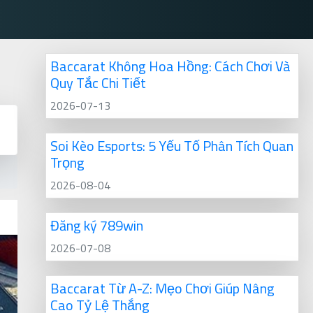
Baccarat Không Hoa Hồng: Cách Chơi Và
Quy Tắc Chi Tiết
2026-07-13
Soi Kèo Esports: 5 Yếu Tố Phân Tích Quan
Trọng
2026-08-04
Đăng ký 789win
2026-07-08
Baccarat Từ A-Z: Mẹo Chơi Giúp Nâng
Cao Tỷ Lệ Thắng