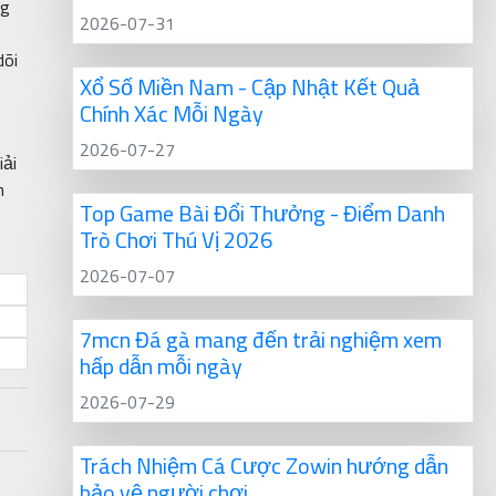
ng
2026-07-31
dõi
Xổ Số Miền Nam - Cập Nhật Kết Quả
Chính Xác Mỗi Ngày
2026-07-27
iải
h
Top Game Bài Đổi Thưởng - Điểm Danh
Trò Chơi Thú Vị 2026
2026-07-07
7mcn Đá gà mang đến trải nghiệm xem
hấp dẫn mỗi ngày
2026-07-29
Trách Nhiệm Cá Cược Zowin hướng dẫn
bảo vệ người chơi