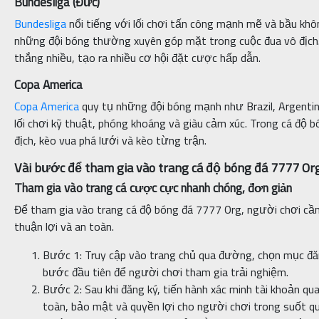
Bundesliga (Đức)
Bundesliga
nổi tiếng với lối chơi tấn công mạnh mẽ và bầu khô
những đội bóng thường xuyên góp mặt trong cuộc đua vô địch.
thắng nhiều, tạo ra nhiều cơ hội đặt cược hấp dẫn.
Copa America
Copa America
quy tụ những đội bóng mạnh như Brazil, Argentina, 
lối chơi kỹ thuật, phóng khoáng và giàu cảm xúc. Trong cá độ 
địch, kèo vua phá lưới và kèo từng trận.
Vài bước để tham gia vào trang cá độ bóng đá 7777 Or
Tham gia vào trang cá cược cực nhanh chóng, đơn giản
Để tham gia vào trang cá độ bóng đá 7777 Org, người chơi cầ
thuận lợi và an toàn.
Bước 1: Truy cập vào trang chủ qua đường, chọn mục đăng 
bước đầu tiên để người chơi tham gia trải nghiệm.
Bước 2: Sau khi đăng ký, tiến hành xác minh tài khoản qu
toàn, bảo mật và quyền lợi cho người chơi trong suốt qu