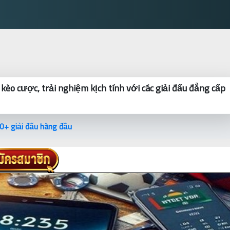
kèo cược, trải nghiệm kịch tính với các giải đấu đẳng cấp
0+ giải đấu hàng đầu