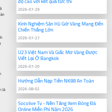
độ cao với kết quả tức thì
là
2026-07-29
bàn
Kinh Nghiệm Săn Hũ Giờ Vàng Mang Đến
Chiến Thắng Lớn
ới
2026-07-27
ô
U23 Việt Nam Và Giấc Mơ Vàng Được
Viết Lại Ở Bangkok
2026-07-20
m
Hướng Dẫn Nạp Tiền NK88 An Toàn
2026-08-02
n là
Socolive Tv - Nền Tảng Xem Bóng Đá
Online Miễn Phí Năm 2026