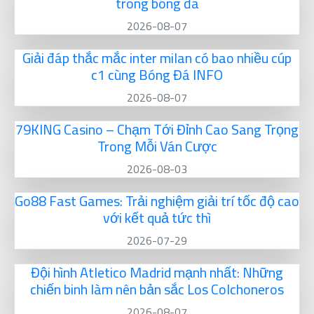
trong bóng đá
2026-08-07
Giải đáp thắc mắc inter milan có bao nhiều cúp
c1 cùng Bóng Đá INFO
2026-08-07
79KING Casino – Chạm Tới Đỉnh Cao Sang Trọng
Trong Mỗi Ván Cược
2026-08-03
Go88 Fast Games: Trải nghiệm giải trí tốc độ cao
với kết quả tức thì
2026-07-29
Đội hình Atletico Madrid mạnh nhất: Những
chiến binh làm nên bản sắc Los Colchoneros
2026-08-07