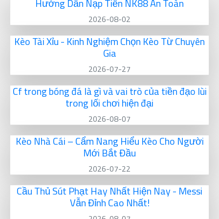
Hướng Dẫn Nạp Tiền NK88 An Toàn
2026-08-02
Kèo Tài Xỉu - Kinh Nghiệm Chọn Kèo Từ Chuyên
Gia
2026-07-27
Cf trong bóng đá là gì và vai trò của tiền đạo lùi
trong lối chơi hiện đại
2026-08-07
Kèo Nhà Cái – Cẩm Nang Hiểu Kèo Cho Người
Mới Bắt Đầu
2026-07-22
Cầu Thủ Sút Phạt Hay Nhất Hiện Nay - Messi
Vẫn Đỉnh Cao Nhất!
2026-08-07