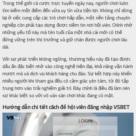
Trong thế giới cá cược trực tuyến ngày nay, người chơi luôn
tìm kiếm một điểm đến vừa uy tín vừa tiện lợi. Không chỉ dừng
lại ở việc cung cấp các trò chơi hấp dẫn, một nền tảng chuyên
nghiệp còn phải tạo dựng được niềm tin nơi hội viên. Chính nhờ
những yếu tố này mà tên tuổi của một nhà cái mới có thể
đứng vững trên thị trường và giữ chân được người chơi lâu
dài.
Với sự phát triển không ngừng, thương hiệu này đã tạo được
dấu ấn đặc biệt nhờ vào công nghệ hiện đại, khả năng vận hành
mượt mà và dịch vụ khách hàng chu đáo. Sự kết hợp này khiến
nhiều người khi tham gia đều có cảm giác yên tâm, từ đó tập
trung hơn vào trải nghiệm giải trí. Đây chính là điều đã làm nên
sự khác biệt so với vô vàn sân chơi khác đang có mặt.
Hướng dẫn chi tiết cách để hội viên đăng nhập VSBET