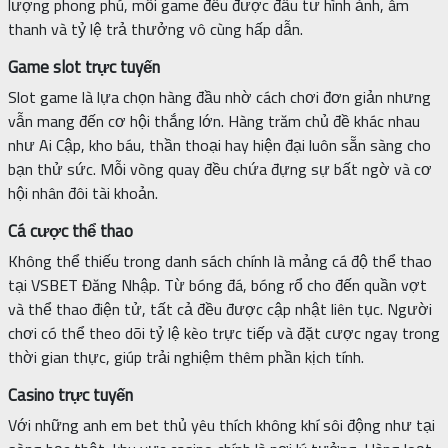
lượng phong phú, mỗi game đều được đầu tư hình ảnh, âm
thanh và tỷ lệ trả thưởng vô cùng hấp dẫn.
Game slot trực tuyến
Slot game là lựa chọn hàng đầu nhờ cách chơi đơn giản nhưng
vẫn mang đến cơ hội thắng lớn. Hàng trăm chủ đề khác nhau
như Ai Cập, kho báu, thần thoại hay hiện đại luôn sẵn sàng cho
bạn thử sức. Mỗi vòng quay đều chứa đựng sự bất ngờ và cơ
hội nhân đôi tài khoản.
Cá cược thể thao
Không thể thiếu trong danh sách chính là mảng cá độ thể thao
tại VSBET Đăng Nhập. Từ bóng đá, bóng rổ cho đến quần vợt
và thể thao điện tử, tất cả đều được cập nhật liên tục. Người
chơi có thể theo dõi tỷ lệ kèo trực tiếp và đặt cược ngay trong
thời gian thực, giúp trải nghiệm thêm phần kịch tính.
Casino trực tuyến
Với những anh em bet thủ yêu thích không khí sôi động như tại