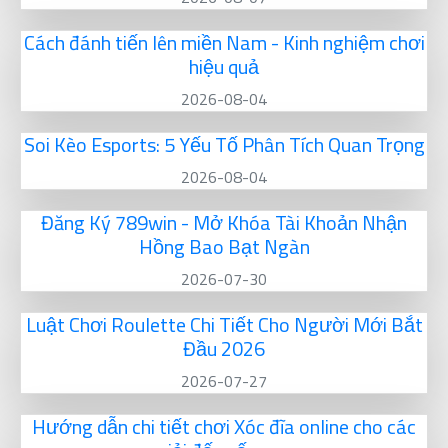
Cách đánh tiến lên miền Nam - Kinh nghiệm chơi
hiệu quả
2026-08-04
Soi Kèo Esports: 5 Yếu Tố Phân Tích Quan Trọng
2026-08-04
Đăng Ký 789win - Mở Khóa Tài Khoản Nhận
Hồng Bao Bạt Ngàn
2026-07-30
Luật Chơi Roulette Chi Tiết Cho Người Mới Bắt
Đầu 2026
2026-07-27
Hướng dẫn chi tiết chơi Xóc đĩa online cho các