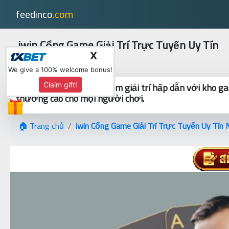
feedinco
.com
iwin Cổng Game Giải Trí Trực Tuyến Uy Tín
Nhất Hiện Nay
X
We give a 100% welcome bonus!
iwin mang đến trải nghiệm giải trí hấp dẫn với kho g
Claim gift!
thưởng cao cho mọi người chơi.
🏠 Trang chủ
iwin Cổng Game Giải Trí Trực Tuyến Uy Tín