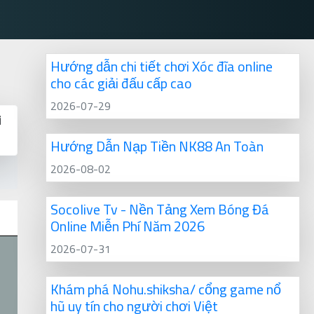
Hướng dẫn chi tiết chơi Xóc đĩa online
cho các giải đấu cấp cao
2026-07-29
i
Hướng Dẫn Nạp Tiền NK88 An Toàn
2026-08-02
Socolive Tv - Nền Tảng Xem Bóng Đá
Online Miễn Phí Năm 2026
2026-07-31
Khám phá Nohu.shiksha/ cổng game nổ
hũ uy tín cho người chơi Việt