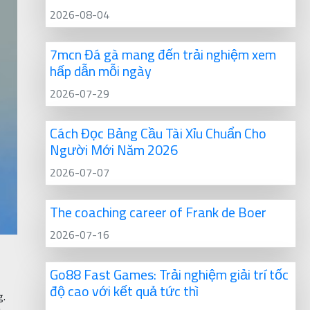
2026-08-04
7mcn Đá gà mang đến trải nghiệm xem
hấp dẫn mỗi ngày
2026-07-29
Cách Đọc Bảng Cầu Tài Xỉu Chuẩn Cho
Người Mới Năm 2026
2026-07-07
The coaching career of Frank de Boer
2026-07-16
Go88 Fast Games: Trải nghiệm giải trí tốc
độ cao với kết quả tức thì
g.