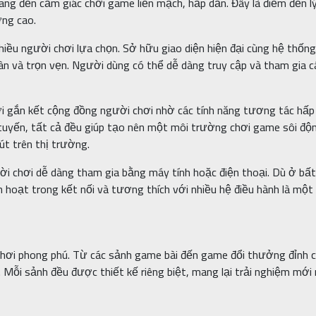
ng đến cảm giác chơi game liền mạch, hấp dẫn. Đây là điểm đến l
ởng cao.
iều người chơi lựa chọn. Sở hữu giao diện hiện đại cùng hệ thống
àn và trọn vẹn. Người dùng có thể dễ dàng truy cập và tham gia c
 nơi gắn kết cộng đồng người chơi nhờ các tính năng tương tác hấp
tuyến, tất cả đều giúp tạo nên một môi trường chơi game sôi độn
út trên thị trường.
i chơi dễ dàng tham gia bằng máy tính hoặc điện thoại. Dù ở bất
nh hoạt trong kết nối và tương thích với nhiều hệ điều hành là một
 chơi phong phú. Từ các sảnh game bài đến game đổi thưởng đỉnh c
. Mỗi sảnh đều được thiết kế riêng biệt, mang lại trải nghiệm mới