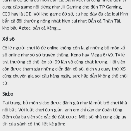
cung cấp game nổi tiếng như Jili Gaming cho đến TP Gaming,
CQ9 hay là JDB. Với kho game đồ sộ, tụ họp đầy đủ các loại hình
bắn cá đổi thưởng nóng nhất hiện tại như: Bắn cá Thần Tài,
kho báu Aztec, bắn cá Xèng,…
Xổ số
Có lẽ người chơi lô đề online không còn lạ gì những bộ môn xổ
số online như xổ số truyền thống, Keno hay Mega 6/49. Tỷ lệ
trả thưởng có thể lên tới 99 lần vô cùng chất lượng. Hội viên
còn được tham gia những diễn đàn xổ số, dịch vụ quay thử XS
cùng chuyên gia soi cầu hàng ngày, sức hấp dẫn không thể chối
từ.
Sicbo
Tại trang, bộ môn sicbo được đánh giá như là một trò chơi khá
nổi bật. Với luật chơi đơn giản, anh em chỉ cần dự đoán tổng
điểm của ba viên xúc xắc để đặt cược. Một số nhà cung cấp uy
tín của sảnh có thể liệt kê gồm: