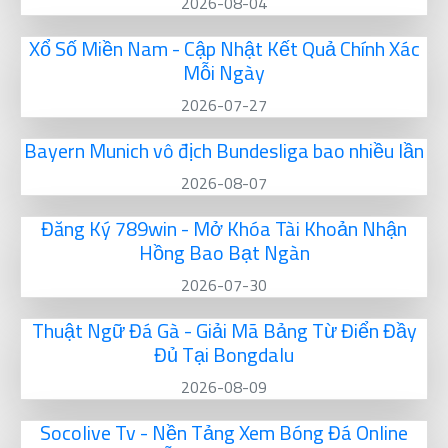
2026-08-04
Xổ Số Miền Nam - Cập Nhật Kết Quả Chính Xác
Mỗi Ngày
2026-07-27
Bayern Munich vô địch Bundesliga bao nhiều lần
2026-08-07
Đăng Ký 789win - Mở Khóa Tài Khoản Nhận
Hồng Bao Bạt Ngàn
2026-07-30
Thuật Ngữ Đá Gà - Giải Mã Bảng Từ Điển Đầy
Đủ Tại Bongdalu
2026-08-09
Socolive Tv - Nền Tảng Xem Bóng Đá Online