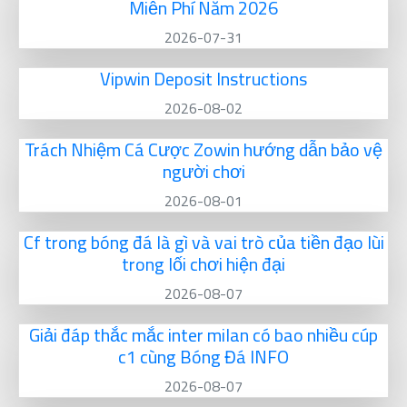
Miễn Phí Năm 2026
2026-07-31
Vipwin Deposit Instructions
2026-08-02
Trách Nhiệm Cá Cược Zowin hướng dẫn bảo vệ
người chơi
2026-08-01
Cf trong bóng đá là gì và vai trò của tiền đạo lùi
trong lối chơi hiện đại
2026-08-07
Giải đáp thắc mắc inter milan có bao nhiều cúp
c1 cùng Bóng Đá INFO
2026-08-07