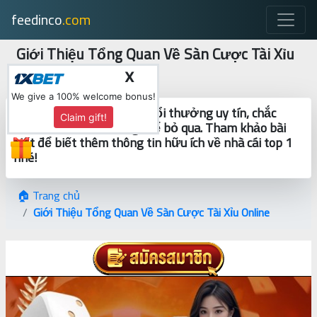
feedinco
.com
Giới Thiệu Tổng Quan Về Sàn Cược Tài Xỉu
Online
X
We give a 100% welcome bonus!
Tài xỉu online là sân chơi đổi thưởng uy tín, chắc
Claim gift!
chắn các anh em không thể bỏ qua. Tham khảo bài
viết để biết thêm thông tin hữu ích về nhà cái top 1
nhé!
🏠 Trang chủ
Giới Thiệu Tổng Quan Về Sàn Cược Tài Xỉu Online