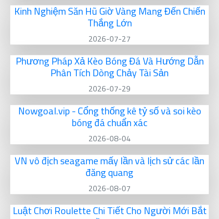
Kinh Nghiệm Săn Hũ Giờ Vàng Mang Đến Chiến
Thắng Lớn
2026-07-27
Phương Pháp Xả Kèo Bóng Đá Và Hướng Dẫn
Phân Tích Dòng Chảy Tài Sản
2026-07-29
Nowgoal.vip - Cổng thống kê tỷ số và soi kèo
bóng đá chuẩn xác
2026-08-04
VN vô địch seagame mấy lần và lịch sử các lần
đăng quang
2026-08-07
Luật Chơi Roulette Chi Tiết Cho Người Mới Bắt