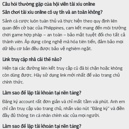
Câu hỏi thường gặp của hội viên tài xỉu online
Sân chơi tài xỉu online có uy tín và an toàn không?
Sảnh cá cược luôn tuân thủ và thực hiện theo quy định liên
quan đến cờ bạc của Philippines, cam kết mang đến môi trường
chơi game hợp pháp – an toàn – bảo mật tuyệt đối cho tất cả
thành viên. Áp dụng công nghệ mã hóa tiên tiến, đảm bảo mọi
dữ liệu cơ bản đều được bảo vệ nghiêm ngặt.
Link truy cập nhà cái thế nào?
Hiện tại các đường liên kết truy cập cũ đã bị chặn hoặc không
còn dùng được. Hãy sử dụng link mới nhất để vào trang chủ
chính thức.
Làm sao để lập tài khoản tại nền tảng?
Đăng ký account rất đơn giản và chỉ mất tầm vài phút. Anh em
chỉ cần truy cập vào trang chủ, nhấn vào nút “Đăng ký” và điền
đầy đủ thông tin cá nhân chính xác của mọi người.
Làm sao để lập tài khoản tại nền tảng?