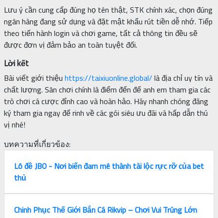
Lưu ý cần cung cấp đúng họ tên thật, STK chính xác, chọn đúng
ngân hàng đang sử dụng và đặt mật khẩu rút tiền dễ nhớ. Tiếp
theo tiến hành login và chơi game, tất cả thông tin đều sẽ
được đơn vị đảm bảo an toàn tuyệt đối.
Lời kết
Bài viết giới thiệu
https://taixiuonline.global/
là địa chỉ uy tín và
chất lượng. Sân chơi chính là điểm đến để anh em tham gia các
trò chơi cá cược đỉnh cao và hoàn hảo. Hãy nhanh chóng đăng
ký tham gia ngay để rinh về các gói siêu ưu đãi và hấp dẫn thú
vị nhé!
บทความที่เกี่ยวข้อง:
Lô đề JBO - Nơi biến đam mê thành tài lộc rực rỡ của bet
thủ
Chinh Phục Thế Giới Bắn Cá Rikvip – Chơi Vui Trúng Lớn