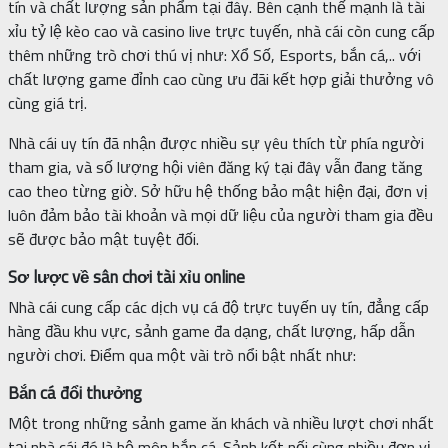
tín và chất lượng sản phẩm tại đây. Bên cạnh thế mạnh là tài
xỉu tỷ lệ kèo cao và casino live trực tuyến, nhà cái còn cung cấp
thêm những trò chơi thú vị như: Xổ Số, Esports, bắn cá,.. với
chất lượng game đỉnh cao cùng ưu đãi kết hợp giải thưởng vô
cùng giá trị.
Nhà cái uy tín đã nhận được nhiều sự yêu thích từ phía người
tham gia, và số lượng hội viên đăng ký tại đây vẫn đang tăng
cao theo từng giờ. Sở hữu hệ thống bảo mật hiện đại, đơn vị
luôn đảm bảo tài khoản và mọi dữ liệu của người tham gia đều
sẽ được bảo mật tuyệt đối.
Sơ lược về sân chơi tài xỉu online
Nhà cái cung cấp các dịch vụ cá độ trực tuyến uy tín, đẳng cấp
hàng đầu khu vực, sảnh game đa dạng, chất lượng, hấp dẫn
người chơi. Điểm qua một vài trò nổi bật nhất như:
Bắn cá đổi thưởng
Một trong những sảnh game ăn khách và nhiều lượt chơi nhất
tại nhà cái đó là bộ môn bắn cá. Sảnh kết nối cùng nhiều đơn vị