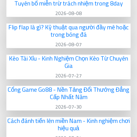
Tuyên bố miễn trừ trách nhiệm trong 8day
2026-08-08
Flip flap là gì? Kỹ thuật qua người đầy mê hoặc
trong bóng đá
2026-08-07
Kèo Tài Xỉu - Kinh Nghiệm Chọn Kèo Từ Chuyên
Gia
2026-07-27
Cổng Game Go88 - Nền Tảng Đổi Thưởng Đẳng
Cấp Nhất Năm
2026-07-30
Cách đánh tiến lên miền Nam - Kinh nghiệm chơi
hiệu quả