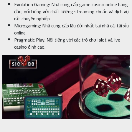
Evolution Gaming: Nhà cung cấp game casino online hàng
đầu, nổi tiếng với chất lượng streaming chuẩn và dịch vụ
rất chuyên nghiệp.
Microgaming: Nhà cung cấp lâu đời nhất tại nhà cái tài xỉu
online.
Pragmatic Play: Nổi tiếng với các trò chơi slot và live
casino đỉnh cao.