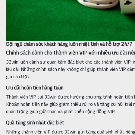
Đội ngũ chăm sóc khách hàng luôn nhiệt tình và hỗ trợ 24/7
Chính sách dành cho thành viên VIP với nhiều ưu đãi riê
33win luôn dành sự quan tâm đặc biệt cho các thành viên VIP, 
lâu dài. Những chính sách này không chỉ giúp thành viên VIP 
gia cá cược.
Ưu đãi hoàn tiền hàng tuần
Thành viên VIP tại 33win được hưởng chương trình hoàn tiền 
Khoản hoàn tiền này giúp giảm thiểu rủi ro và tăng cơ hội trải 
quan trọng giúp giữ chân và phát triển cộng đồng VIP.
Quà tặng sinh nhật đặc biệt
Những thành viên VIP được 33win gửi tặng quà sinh nhật riêng