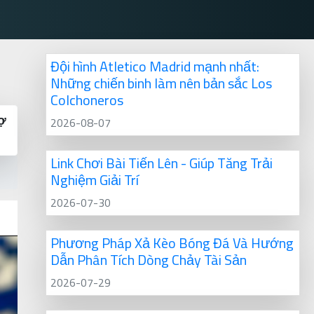
Đội hình Atletico Madrid mạnh nhất:
Những chiến binh làm nên bản sắc Los
Colchoneros
rợ
2026-08-07
Link Chơi Bài Tiến Lên - Giúp Tăng Trải
Nghiệm Giải Trí
2026-07-30
Phương Pháp Xả Kèo Bóng Đá Và Hướng
Dẫn Phân Tích Dòng Chảy Tài Sản
2026-07-29