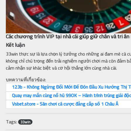
Các chương trình VIP tại nhà cái giúp giữ chân và tri ân
Kết luận
33win thực sự là lựa chọn lý tưởng cho những ai đam mê cá cư
không chỉ chú trọng đến trải nghiệm người chơi mà còn đảm bả
cảm nhận sự khác biệt và cơ hội thắng lớn cùng nhà cái.
บทความที่เกี่ยวข้อง:
123b - Không Ngừng Đổi Mới Để Đón Đầu Xu Hướng Thị 
Quay may mắn cùng nổ hũ 99OK – Hành trình trúng giải độc
Vsbet.store - Sân chơi cá cược đẳng cấp số 1 Châu Á
Tags:
33win