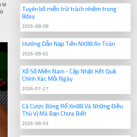
 bị
Tuyên bố miễn trừ trách nhiệm trong
từ
8day
2026-08-08
Hướng Dẫn Nạp Tiền NK88 An Toàn
2026-08-02
Xổ Số Miền Nam - Cập Nhật Kết Quả
Chính Xác Mỗi Ngày
2026-07-27
Cá Cược Bóng Rổ Xin88 Và Những Điều
Thú Vị Mà Bạn Chưa Biết
2026-08-03