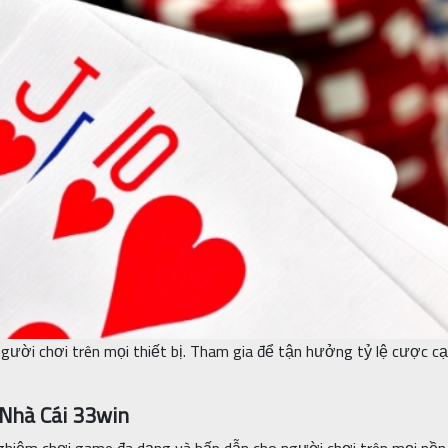
gười chơi trên mọi thiết bị. Tham gia để tận hưởng tỷ lệ cược c
Nhà Cái 33win
nghiệm chơi game đa dạng và hấp dẫn cho người chơi trên mọi nền