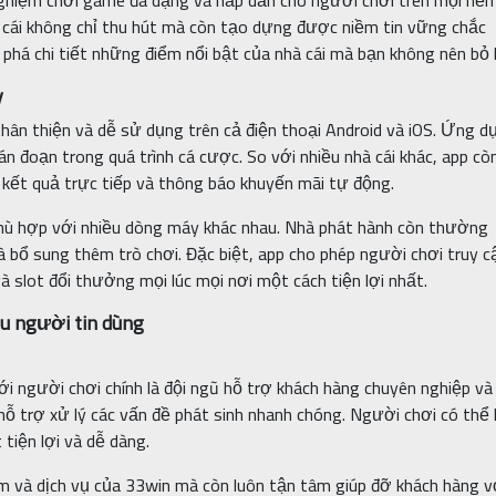
hà cái không chỉ thu hút mà còn tạo dựng được niềm tin vững chắc
phá chi tiết những điểm nổi bật của nhà cái mà bạn không nên bỏ 
y
hân thiện và dễ sử dụng trên cả điện thoại Android và iOS. Ứng d
n đoạn trong quá trình cá cược. So với nhiều nhà cái khác, app cò
i kết quả trực tiếp và thông báo khuyến mãi tự động.
phù hợp với nhiều dòng máy khác nhau. Nhà phát hành còn thường
à bổ sung thêm trò chơi. Đặc biệt, app cho phép người chơi truy c
à slot đổi thưởng mọi lúc mọi nơi một cách tiện lợi nhất.
ều người tin dùng
ới người chơi chính là đội ngũ hỗ trợ khách hàng chuyên nghiệp và
hỗ trợ xử lý các vấn đề phát sinh nhanh chóng. Người chơi có thể l
 tiện lợi và dễ dàng.
ẩm và dịch vụ của 33win mà còn luôn tận tâm giúp đỡ khách hàng v