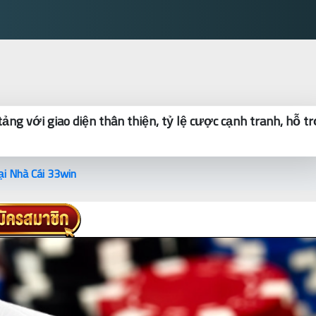
ảng với giao diện thân thiện, tỷ lệ cược cạnh tranh, hỗ t
i Nhà Cái 33win