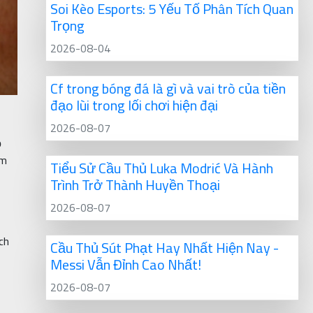
Soi Kèo Esports: 5 Yếu Tố Phân Tích Quan
Trọng
2026-08-04
Cf trong bóng đá là gì và vai trò của tiền
đạo lùi trong lối chơi hiện đại
2026-08-07
ộ
am
Tiểu Sử Cầu Thủ Luka Modrić Và Hành
Trình Trở Thành Huyền Thoại
2026-08-07
ch
Cầu Thủ Sút Phạt Hay Nhất Hiện Nay -
Messi Vẫn Đỉnh Cao Nhất!
2026-08-07