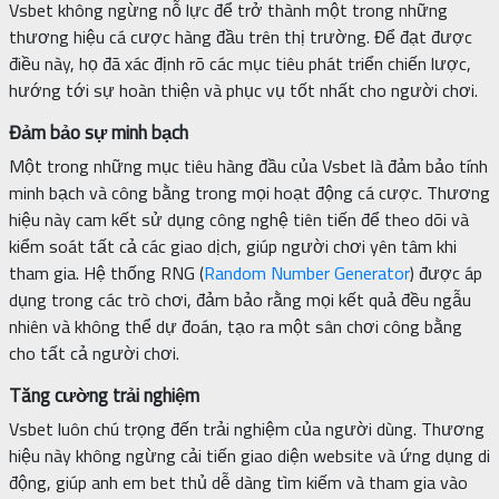
Vsbet không ngừng nỗ lực để trở thành một trong những
thương hiệu cá cược hàng đầu trên thị trường. Để đạt được
điều này, họ đã xác định rõ các mục tiêu phát triển chiến lược,
hướng tới sự hoàn thiện và phục vụ tốt nhất cho người chơi.
Đảm bảo sự minh bạch
Một trong những mục tiêu hàng đầu của Vsbet là đảm bảo tính
minh bạch và công bằng trong mọi hoạt động cá cược. Thương
hiệu này cam kết sử dụng công nghệ tiên tiến để theo dõi và
kiểm soát tất cả các giao dịch, giúp người chơi yên tâm khi
tham gia. Hệ thống RNG (
Random Number Generator
) được áp
dụng trong các trò chơi, đảm bảo rằng mọi kết quả đều ngẫu
nhiên và không thể dự đoán, tạo ra một sân chơi công bằng
cho tất cả người chơi.
Tăng cường trải nghiệm
Vsbet luôn chú trọng đến trải nghiệm của người dùng. Thương
hiệu này không ngừng cải tiến giao diện website và ứng dụng di
động, giúp anh em bet thủ dễ dàng tìm kiếm và tham gia vào