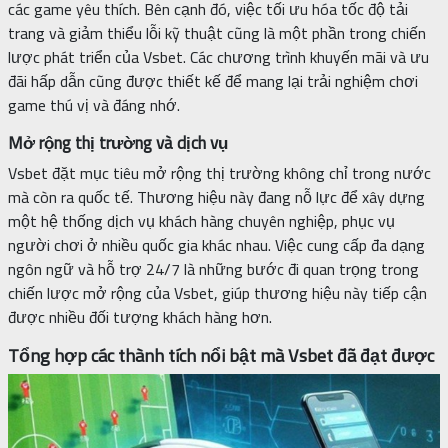
các game yêu thích. Bên cạnh đó, việc tối ưu hóa tốc độ tải
trang và giảm thiểu lỗi kỹ thuật cũng là một phần trong chiến
lược phát triển của Vsbet. Các chương trình khuyến mãi và ưu
đãi hấp dẫn cũng được thiết kế để mang lại trải nghiệm chơi
game thú vị và đáng nhớ.
Mở rộng thị trường và dịch vụ
Vsbet đặt mục tiêu mở rộng thị trường không chỉ trong nước
mà còn ra quốc tế. Thương hiệu này đang nỗ lực để xây dựng
một hệ thống dịch vụ khách hàng chuyên nghiệp, phục vụ
người chơi ở nhiều quốc gia khác nhau. Việc cung cấp đa dạng
ngôn ngữ và hỗ trợ 24/7 là những bước đi quan trọng trong
chiến lược mở rộng của Vsbet, giúp thương hiệu này tiếp cận
được nhiều đối tượng khách hàng hơn.
Tổng hợp các thành tích nổi bật mà Vsbet đã đạt được