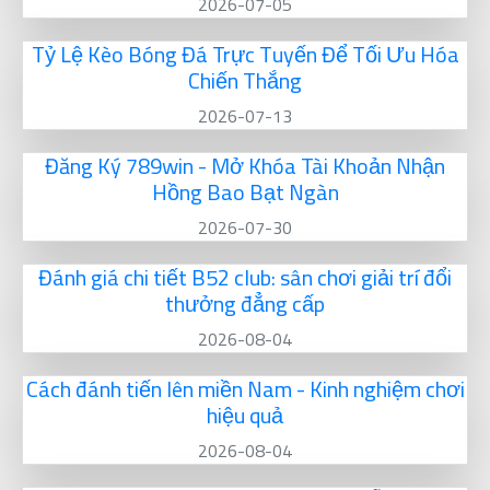
2026-07-05
Tỷ Lệ Kèo Bóng Đá Trực Tuyến Để Tối Ưu Hóa
Chiến Thắng
2026-07-13
Đăng Ký 789win - Mở Khóa Tài Khoản Nhận
Hồng Bao Bạt Ngàn
2026-07-30
Đánh giá chi tiết B52 club: sân chơi giải trí đổi
thưởng đẳng cấp
2026-08-04
Cách đánh tiến lên miền Nam - Kinh nghiệm chơi
hiệu quả
2026-08-04