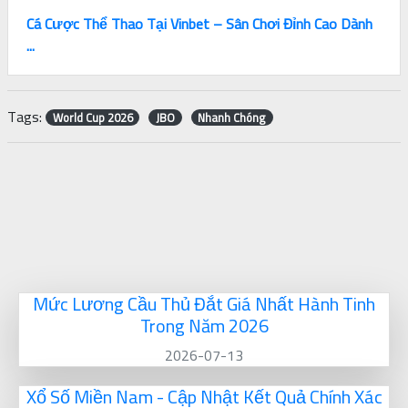
Cá Cược Thể Thao Tại Vinbet – Sân Chơi Đỉnh Cao Dành
...
Tags:
World Cup 2026
JBO
Nhanh Chóng
Mức Lương Cầu Thủ Đắt Giá Nhất Hành Tinh
Trong Năm 2026
2026-07-13
Xổ Số Miền Nam - Cập Nhật Kết Quả Chính Xác