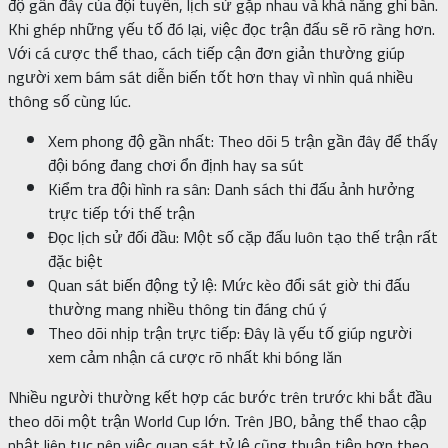
độ gần đây của đội tuyển, lịch sử gặp nhau và khả năng ghi bàn.
Khi ghép những yếu tố đó lại, việc đọc trận đấu sẽ rõ ràng hơn.
Với cá cược thể thao, cách tiếp cận đơn giản thường giúp
người xem bám sát diễn biến tốt hơn thay vì nhìn quá nhiều
thông số cùng lúc.
Xem phong độ gần nhất: Theo dõi 5 trận gần đây để thấy
đội bóng đang chơi ổn định hay sa sút
Kiểm tra đội hình ra sân: Danh sách thi đấu ảnh hưởng
trực tiếp tới thế trận
Đọc lịch sử đối đầu: Một số cặp đấu luôn tạo thế trận rất
đặc biệt
Quan sát biến động tỷ lệ: Mức kèo đổi sát giờ thi đấu
thường mang nhiều thông tin đáng chú ý
Theo dõi nhịp trận trực tiếp: Đây là yếu tố giúp người
xem cảm nhận cá cược rõ nhất khi bóng lăn
Nhiều người thường kết hợp các bước trên trước khi bắt đầu
theo dõi một trận World Cup lớn. Trên JBO, bảng thể thao cập
nhật liên tục nên việc quan sát tỷ lệ cũng thuận tiện hơn theo