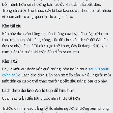
Đội mạnh hơn sẽ nhường bàn trước khi trận đấu bắt đầu.
Trong cá cược thể thao, đây là loại kèo được theo dõi rất nhiều
vì phản ánh tương quan lực lượng khá rõ.
Kèo tài xỉu
Kèo này dựa vào tổng số bàn thắng của trận đấu. Người xem
thường quan sát hàng công, tốc độ chơi và lịch sử đối đầu để
đưa ra nhận định. Với cá cược thể thao, đây là dạng tỷ lệ tạo
cảm giác rất cuốn khi trận đấu diễn ra cởi mở.
Kèo 1X2
Đây là kiểu dự đoán kết quả thắng, hòa hoặc thua
sau 90 phút
chính thức
. Cách đọc đơn giản nên dễ tiếp cận. Nhiều người mới
biết đến cá cược thể thao thường bắt đầu bằng loại kèo này.
Cách theo dõi kèo World Cup dễ hiểu hơn
Quan sát trận đấu bằng góc nhìn thực tế hơn
Trước khi nhìn vào bảng tỷ lệ, nhiều người thường xem phong