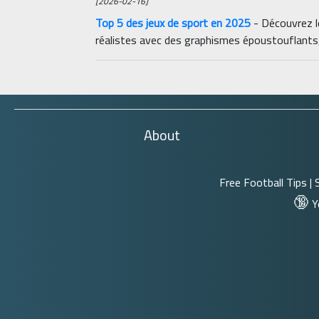
[2026-02-16]
Top 5 des jeux de sport en 2025
- Découvrez l
réalistes avec des graphismes époustouflants
About
Free Football Tips
|
🔞
Yo