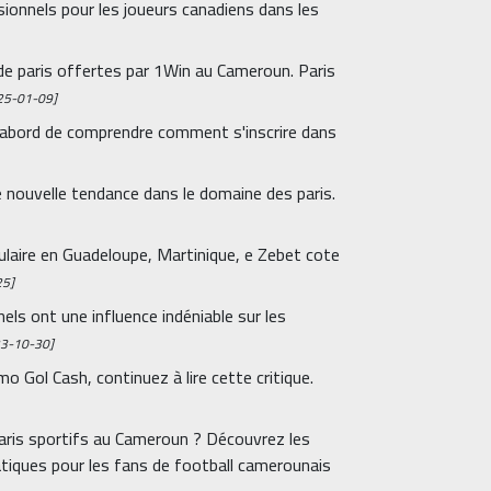
ionnels pour les joueurs canadiens dans les
de paris offertes par 1Win au Cameroun. Paris
25-01-09]
abord de comprendre comment s'inscrire dans
e nouvelle tendance dans le domaine des paris.
laire en Guadeloupe, Martinique, e Zebet cote
25]
els ont une influence indéniable sur les
23-10-30]
o Gol Cash, continuez à lire cette critique.
aris sportifs au Cameroun ? Découvrez les
pratiques pour les fans de football camerounais