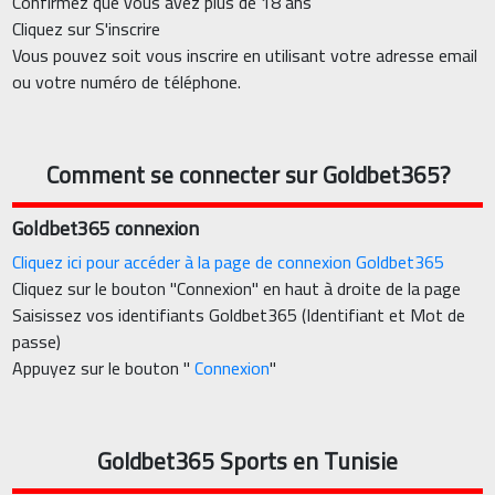
Confirmez que vous avez plus de 18 ans
Cliquez sur S'inscrire
Vous pouvez soit vous inscrire en utilisant votre adresse email
ou votre numéro de téléphone.
Comment se connecter sur Goldbet365?
Goldbet365 connexion
Cliquez ici pour accéder à la page de connexion Goldbet365
Cliquez sur le bouton "Connexion" en haut à droite de la page
Saisissez vos identifiants Goldbet365 (Identifiant et Mot de
passe)
Appuyez sur le bouton "
Connexion
"
Goldbet365 Sports en Tunisie