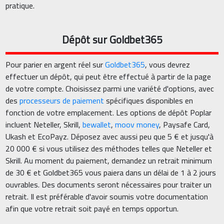
pratique.
Dépôt sur Goldbet365
Pour parier en argent réel sur
Goldbet365
, vous devrez
effectuer un dépôt, qui peut être effectué à partir de la page
de votre compte. Choisissez parmi une variété d'options, avec
des
processeurs de paiement
spécifiques disponibles en
fonction de votre emplacement. Les options de dépôt Poplar
incluent Neteller, Skrill,
bewallet
,
moov money
, Paysafe Card,
Ukash et EcoPayz. Déposez avec aussi peu que 5 € et jusqu'à
20 000 € si vous utilisez des méthodes telles que Neteller et
Skrill. Au moment du paiement, demandez un retrait minimum
de 30 € et Goldbet365 vous paiera dans un délai de 1 à 2 jours
ouvrables. Des documents seront nécessaires pour traiter un
retrait. Il est préférable d'avoir soumis votre documentation
afin que votre retrait soit payé en temps opportun.