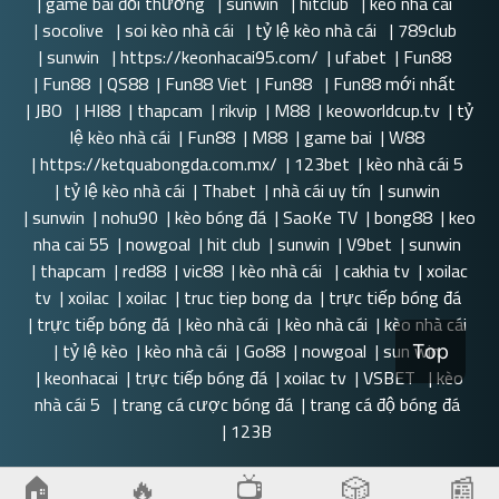
|
game bài đổi thưởng
|
sunwin
|
hitclub
|
kèo nhà cái
|
socolive
|
soi kèo nhà cái
|
tỷ lệ kèo nhà cái
|
789club
|
sunwin
|
https://keonhacai95.com/
|
ufabet
|
Fun88
|
Fun88
|
QS88
|
Fun88 Viet
|
Fun88
|
Fun88 mới nhất
|
JBO
|
HI88
|
thapcam
|
rikvip
|
M88
|
keoworldcup.tv
|
tỷ
lệ kèo nhà cái
|
Fun88
|
M88
|
game bai
|
W88
|
https://ketquabongda.com.mx/
|
123bet
|
kèo nhà cái 5
|
tỷ lệ kèo nhà cái
|
Thabet
|
nhà cái uy tín
|
sunwin
|
sunwin
|
nohu90
|
kèo bóng đá
|
SaoKe TV
|
bong88
|
keo
nha cai 55
|
nowgoal
|
hit club
|
sunwin
|
V9bet
|
sunwin
|
thapcam
|
red88
|
vic88
|
kèo nhà cái
|
cakhia tv
|
xoilac
tv
|
xoilac
|
xoilac
|
truc tiep bong da
|
trực tiếp bóng đá
|
trực tiếp bóng đá
|
kèo nhà cái
|
kèo nhà cái
|
kèo nhà cái
|
tỷ lệ kèo
|
kèo nhà cái
|
Go88
|
nowgoal
|
sun win
Top
|
keonhacai
|
trực tiếp bóng đá
|
xoilac tv
|
VSBET
|
kèo
nhà cái 5
|
trang cá cược bóng đá
|
trang cá độ bóng đá
|
123B
🏠
🔥
📺
🎲
📰