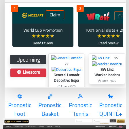
1
2
Claim
Claim
World Cup Promotion
100% on all slots + 200 
Read review
Read review
Upcoming
vs
vs
BW Linz
🔴 Livescore
General Lamadr
Wacker Innsbru
Deportivo Espa
🕑 Today - 18:30
🕑 Today - 18:00
⚽
🏀
🎾
🐎
Pronostic
Pronostic
Pronostic
Pronostic
Foot
Basket
Tennis
QUINTÉ+