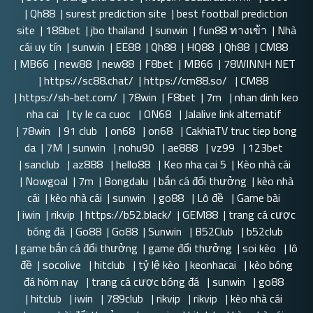
|
Qh88
|
surest prediction site
|
best football prediction
site
|
188bet
|
jbo thailand
|
sunwin
|
fun88 ทางเข้า
|
Nhà
cái uy tín
|
sunwin
|
EE88
|
Qh88
|
HQ88
|
Qh88
|
CM88
|
MB66
|
new88
|
new88
|
F8bet
|
MB66
|
78WINNH NET
|
https://sc88.chat/
|
https://cm88.so/
|
CM88
|
https://sh-bet.com/
|
78win
|
F8bet
|
7m
|
nhan dinh keo
nha cai
|
ty le ca cuoc
|
ON68
|
Jalalive link alternatif
|
78win
|
91 club
|
on68
|
on68
|
CakhiaTV truc tiep bong
da
|
7M
|
sunwin
|
nohu90
|
ae888
|
vz99
|
123bet
|
sanclub
|
az888
|
hello88
|
Keo nha cai 5
|
Kèo nhà cái
|
Nowgoal
|
7m
|
Bongdalu
|
bắn cá đổi thưởng
|
kèo nhà
cái
|
kèo nhà cái
|
sunwin
|
go88
|
Lô đề
|
Game bài
|
iwin
|
rikvip
|
https://b52.black/
|
GEM88
|
trang cá cược
bóng đá
|
Go88
|
Go88
|
Sunwin
|
B52Club
|
b52club
|
game bắn cá đổi thưởng
|
game đổi thưởng
|
soi kèo
|
lô
đề
|
socolive
|
hitclub
|
tỷ lệ kèo
|
keonhacai
|
kèo bóng
đá hôm nay
|
trang cá cược bóng đá
|
sunwin
|
go88
|
hitclub
|
iwin
|
789club
|
rikvip
|
rikvip
|
kèo nhà cái