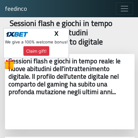
feedinco
🔍
Sessioni flash e giochi in tempo
reale: le nuove abitudini
X
dell'intrattenimento digitale
We give a 100% welcome bonus!
Claim gift!
Sessioni flash e giochi in tempo reale: le
nuove abitudini dell'intrattenimento
digitale. Il profilo dell'utente digitale nel
comparto del gaming ha subito una
profonda mutazione negli ultimi anni...