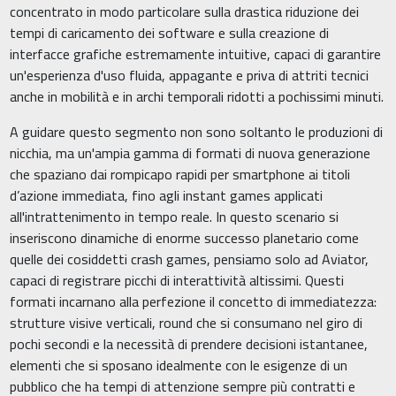
concentrato in modo particolare sulla drastica riduzione dei
tempi di caricamento dei software e sulla creazione di
interfacce grafiche estremamente intuitive, capaci di garantire
un'esperienza d'uso fluida, appagante e priva di attriti tecnici
anche in mobilità e in archi temporali ridotti a pochissimi minuti.
A guidare questo segmento non sono soltanto le produzioni di
nicchia, ma un'ampia gamma di formati di nuova generazione
che spaziano dai rompicapo rapidi per smartphone ai titoli
d’azione immediata, fino agli instant games applicati
all'intrattenimento in tempo reale. In questo scenario si
inseriscono dinamiche di enorme successo planetario come
quelle dei cosiddetti crash games, pensiamo solo ad Aviator,
capaci di registrare picchi di interattività altissimi. Questi
formati incarnano alla perfezione il concetto di immediatezza:
strutture visive verticali, round che si consumano nel giro di
pochi secondi e la necessità di prendere decisioni istantanee,
elementi che si sposano idealmente con le esigenze di un
pubblico che ha tempi di attenzione sempre più contratti e