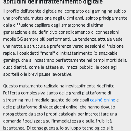
abitudini dell'intrattenimento digitale
Il profilo dell'utente digitale nel comparto del gaming ha subito
una profonda mutazione negli ultimi anni, spinto principalmente
dalla diffusione capillare degli smartphone di ultima
generazione e dal definitivo consolidamento di connessioni
mobile 5G sempre più performanti. La tendenza attuale vede
una netta e strutturale preferenza verso sessioni di fruizione
rapide, i cosiddetti "morsi" di intrattenimento (o snackable
gaming), che si incastrano perfettamente nei tempi morti della
quotidianità, come le attese sui mezzi pubblici, le code agli
sportelli o le brevi pause lavorative.
Questo mutamento radicale ha inevitabilmente ridefinito
l'offerta complessiva tanto delle grandi piattaforme di
streaming multimediale quanto dei principali
casinò online
e
delle piattaforme di videogiochi online, che hanno dovuto
riprogettare da zero i propri cataloghi per intercettare una
domanda focalizzata sull'immediatezza e sulla fruibilità
istantanea. Di conseguenza, lo sviluppo tecnologico si è