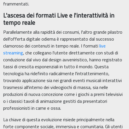
frammentati.
L'ascesa dei formati Live e l'interattività in
tempo reale
Parallelamente alla rapidità dei consumi, l'altro grande pilastro
dell'offerta digitale odierna è rappresentato dal successo
clamoroso dei contenuti in tempo reale. I formati
live
streaming
, che collegano l'utente direttamente con studi di
conduzione dal vivo dal design avveniristico, hanno registrato
tassi di crescita esponenziali in tutto il mondo. Questa
tecnologia ha ridefinito radicalmente l'intrattenimento,
trovando applicazione sia nei grandi eventi musicali interattivi
trasmessi all'interno dei videogiochi di massa, sia nelle
produzioni di nuova concezione come i giochi a premi televisivi
o i classici tavoli di animazione gestiti da presentatori
professionisti in carne e ossa.
La chiave di questa evoluzione risiede principalmente nella
forte componente sociale, immersiva e comunitaria. Gli utenti