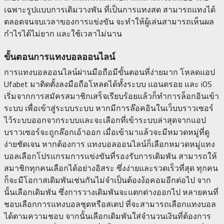
เฉพาะรูปแบบการเดิมวางพัน ที่เป็นการแทงสด สามารถแทงได้
ตลอดจนจบเวลาของการแข่งขัน จะทำให้ผู้เล่นสามารถเห็นผล
กำไรได้ไม่ยาก และใช้เวลาไม่นาน
ขั้นตอนการแทงบอลออนไลน์
การแทงบอลออนไลน์ผ่านมือถือมีขั้นตอนที่ง่ายมาก โหลดแอป
Ufabet มาติดตั้งลงมือถือโหลดได้ทั้งระบบ แอนดรอย และ iOS
เริ่มจากการสมัครสมาชิกเสร็จเรียบร้อยแล้วก็ทำการล็อกอินเข้า
ระบบ เพื่อเข้าสู่ระบบระบบ หากมีการล๊อคอินในเว็บบราวเซอร์
ไว้ระบบออกจากระบบและจะเลือกที่เข้าระบบล่าสุดจากแอป
บราวเซอร์จะถูกล๊อกเอ้าออก เมื่อเข้ามาแล้วจะมีหมวดหมู่ที่ดู
ง่ายชัดเจน หากต้องการ แทงบอลออนไลน์ก็เลือกหมวดหมู่แทง
บอลเลือกโปรแกรมการแข่งขันที่รองรับการเดิมพัน สามารถให้
สมาชิกทุกคนเลือกได้อย่างอิสระ ซึ่งง่ายและรวดเร็วที่สุด ทุกคน
ก็จะมีโอกาสเดิมพันเช่นกันไม่จำเป็นต้องง้อคอมอีกต่อไป จาก
นั้นเลือกเดิมพัน ซึ่งการวางเดิมพันจะแตกต่างออกไป หลายคนที่
ชอบเลือกการแทงบอลชุดหรือสเตป ที่จะสามารถเลือกแทงบอล
ได้ตามความชอบ จากนั้นเลือกเดิมพันใส่จำนวนเงินที่ต้องการ