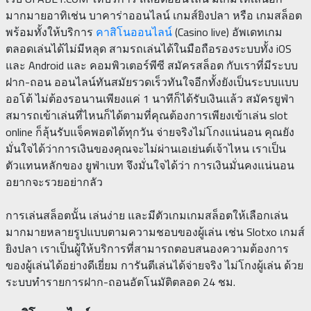
มากมายอาทิเช่น บาคาร่าออนไลน์ เกมส์ยิงปลา หรือ เกมสล็อต
พร้อมทั้งให้บริการ
คาสิโนออนไลน์
(Casino live) อัพเดทเกม
ตลอดเล่นได้ไม่มีหลุด สามรถเล่นได้ในมือถือรองระบบทั้ง iOS
และ Android และ คอมพิวเตอร์พีซี สมัครสล็อต กับเราที่มีระบบ
ฝาก-ถอน ออนไลน์ทันสมัยรวดเร็วทันใจอีกทั้งยังเป็นระบบแบบ
ออโต้ ไม่ต้องรอนานเพียงแค่ 1 นาทีก็ได้รับเงินแล้ว สมัครยูฟ่า
สมารถเข้าเล่นที่ไหนก็ได้ตามที่คุณต้องการเพียงเข้าเล่น slot
online ก็ลุ้นรับแจ็คพอตได้ทุกวัน จ่ายจริงไม่โกงแน่นอน คุณยัง
มั่นใจได้ว่าการเงินของคุณจะไม่ผ่านเอเย่นต์เจ้าไหน เราเป็น
ตัวแทนหลักของ ยูฟ่าเบท จึงมั่นใจได้ว่า การเงินมั่นคงแน่นอน
อยากจะรวยอย่ากลัว
การเล่นสล็อตนั้น เล่นง่าย และมีตัวเกมเกมสล็อตให้เลือกเล่น
มากมายหลายรูปแบบตามความชอบของผู้เล่น เช่น Slotxo เกมส์
ยิงปลา เราเป็นผู้ให้บริการที่สามารถตอบสนองความต้องการ
ของผู้เล่นได้อย่างดีเยี่ยม การันตีเล่นได้จ่ายจริง ไม่โกงผู้เล่น ด้วย
ระบบทำรายการฝาก-ถอนอัตโนมัติตลอด 24 ชม.