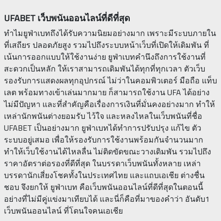
UFABET เว็บพนันออนไลน์ที่ดีที่สุด
ทำไมยูฟ่าเบทถึงได้รับความนิยมอย่างมาก เพราะมีระบบภายใน
ที่เสถียร ปลอดภัยสูง รวมไปถึงระบบหน้าเว็บที่เปิดให้เดิมพัน ที่
เน้นการออกแบบให้ใช้งานง่าย ยูฟ่าเบทคำนึงถึงการใช้งานที่
สะดวกเป็นหลัก ให้เราสามารถเดิมพันได้ทุกที่ทุกเวลา ตัวเว็บ
รองรับการแสดงผลทุกอุปกรณ์ ไม่ว่าในคอมพิวเตอร์ มือถือ แท็บ
เลต พร้อมทางเข้าเล่นมากมาย ก็สามารถใช้งาน UFA ได้อย่าง
ไม่มีปัญหา และที่สำคัญคือเรื่องการเงินที่มั่นคงอย่างมาก ทำให้
เหล่านักพนันต่างยอมรับ ไว้ใจ และหลงไหลในเว็บพนันที่ชื่อ
UFABET เป็นอย่างมาก ยูฟ่าเบทได้ทำการปรับปรุง แก้ไข ตัว
ระบบอยู่เสมอ เพื่อให้รองรับการใช้งานพร้อมกันจำนวนมาก
ทำให้เว็บใช้งานได้ไหลลื่น ไม่ติดขัดขณะวางเดิมพัน รวมไปถึง
ราคาอัตราต่อรองที่ดีที่สุด ในบรรดาเว็บพนันทั้งหลาย เหล่า
บรรดานักเสี่ยงโชคทั้งในประเทศไทย และแถบเอเชีย ต่างชื่น
ชอบ จึงยกให้ ยูฟ่าเบท คือเว็บพนันออนไลน์ที่ดีที่สุดในตอนนี้
อย่างที่ไม่มีคู่แข่งมาเทียบได้ และนี่ก็คือที่มาของคำว่า อันดับ1
เว็บพนันออนไลน์ ที่โดนใจคนเอเชีย