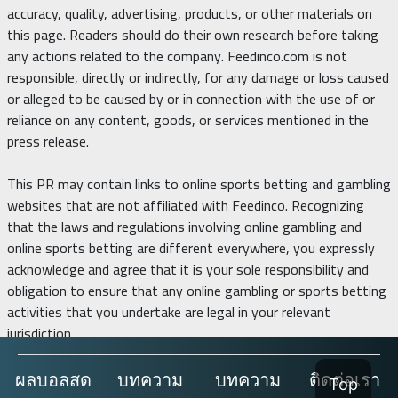
accuracy, quality, advertising, products, or other materials on
this page. Readers should do their own research before taking
any actions related to the company. Feedinco.com is not
responsible, directly or indirectly, for any damage or loss caused
or alleged to be caused by or in connection with the use of or
reliance on any content, goods, or services mentioned in the
press release.
This PR may contain links to online sports betting and gambling
websites that are not affiliated with Feedinco. Recognizing
that the laws and regulations involving online gambling and
online sports betting are different everywhere, you expressly
acknowledge and agree that it is your sole responsibility and
obligation to ensure that any online gambling or sports betting
activities that you undertake are legal in your relevant
jurisdiction.
ผลบอลสด
บทความ
บทความ
ติดต่อเรา
Top