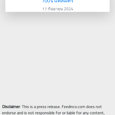
100% แค่สมัคร
17 กันยายน 2024
Disclaimer
: This is a press release. Feedinco.com does not
endorse and is not responsible for or liable for any content,