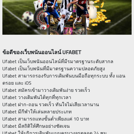
ข้อดีของเว็บพนันออนไลน์ UFABET
Ufabet เป็นเว็บพนันออนไลน์ที่มีรมาตรฐานระดับสากล
Ufabet เป็นเว็บพนันที่มีมาตรฐานความปลอดภัยสูง
Ufabet สามารถรองรับการเดิมพันบนมือถือทุกระบบ ทั้ง แอน
ดรอย และ iOS
Ufabet สมัครเข้ามาวางเดิมพันง่าย รวดเร็ว
Ufabet วางเดิมพันได้ทุกที่ทุกเวลา
Ufabet ฝาก-ถอน รวดเร็ว ทันใจไม่เสียเวลานาน
Ufabet มีกีฬาให้เล่นหลายประเภท
Ufabet สามารถแทงขั้นต่ำเพียงแค่ 10 บาท
Ufabet มีสถิติให้ศึกษอย่างชัดเจน
Ufabet ให้บริการเดิมพันแบบครบวงจรตลอด 24 ชม.