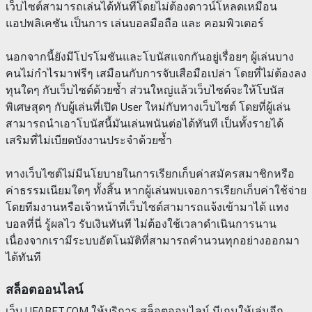
เว็บไซต์สามารถเล่นได้ทันทีโดยไม่ต้องดาวน์โหลดเหมือน
แอปพลิเคชัน เป็นการ เล่นบอลมือถือ และ คอมพิวเตอร์
นอกจากนี้ยังมีโปรโมชันและโบนัสแจกกันอยู่เรื่อยๆ ผู้เล่นบาง
คนไม่กำไรมาฟรีๆ เสมือนกับการจับเสือมือเปล่า โดยที่ไม่ต้องลง
ทุนใดๆ กับเว็บไซต์ด้วยซ้ำ ส่วนใหญ่แล้วเว็บไซต์จะให้โบนัส
พิเศษสุดๆ กับผู้เล่นที่เปิด User ใหม่กับทางเว็บไซต์ โดยที่ผู้เล่น
สามารถนำเอาโบนัสนี้มันเล่นพนันต่อได้ทันที เป็นทั้งรายได้
เสริมที่ไม่เบียดบังงานประจำด้วยซ้ำ
ทางเว็บไซต์ไม่มีนโยบายในการเรียกเก็บค่าสมัครสมาชิกหรือ
ค่าธรรมเนียมใดๆ ทั้งสิ้น หากผู้เล่นพบเจอการเรียกเก็บค่าใช้จ่าย
โดยทีมงานหรือเจ้าหน้าที่เว็บไซต์สามารถแจ้งเข้ามาได้ แทง
บอลที่นี่ รู้ผลไว รับเงินทันที ไม่ต้องใช้เวลาดำเนินการนาน
เนื่องจากเรามีระบบอัตโนมัติที่สามารถคำนวนทุกอย่างออกมา
ได้ทันที
สล็อตออนไลน์
เว็บ UFABET.COM ให้บริการ สล็อตออนไลน์ มีเกมให้เล่นอีก