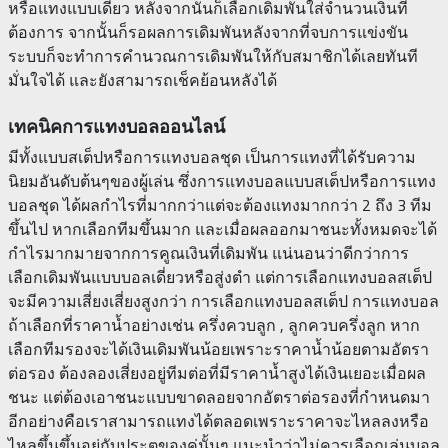
หรือแทงแบบเดี่ยว หลังจากนั่นก็เลือกเดิมพันใส่จำนวนเงินที่
ต้องการ จากนั้นก็รอผลการเดิมพันหลังจากที่จบการแข่งขัน
ระบบก็จะทำการคำนวณการเดิมพันให้กับสมาชิกได้เลยทันที
มั่นใจได้ และยังสามารถเช็คย้อนหลังได้
เทคนิคการแทงบอลออนไลน์
มีทั้งแบบสเต็ปหรือการแทงบอลชุด เป็นการแทงที่ได้รับความ
นิยมอันดับต้นๆของผู้เล่น ซึ่งการแทงบอลแบบสเต็ปหรือการแทง
บอลชุด ได้ผลกำไรที่มากกว่าแต่จะต้องแทงมากกว่า 2 ถึง 3 ทีม
ขึ้นไป หากเลือกทีมขึ้นมาก และเมื่อผลออกมาชนะทั้งหมดจะได้
กำไรมากมายจากการคูณเงินที่เดิมพัน แน่นอนว่าดีกว่าการ
เลือกเดิมพันแบบบอลเดี่ยวหรือสู่งตำ แต่การเลือกแทงบอลสเต็ป
จะมีความเสี่ยงเสี่ยงสูงกว่า การเลือกแทงบอลสเต็ป การแทงบอล
ถ้าเลือกที่ราคาน้ำอย่างเช่น ครึ่งควบลูก , ลูกควบครึ่งลูก หาก
เลือกทีมรองจะได้เงินเดิมพันน้อยเพราะราคาน้ำน้อยตามอัตรา
ต่อรอง ต้องลองเสี่ยงอยู่ทีมต่อที่มีราคาน้ำสูงได้เงินเยอะเมื่อผล
ชนะ แต่ต้องเอาชนะแบบขาดลอยจากอัตราต่อรองที่กำหนดมา
อีกอย่างคือเราสามารถแทงได้ตลอดเพราะราคาจะไหลลงหรือ
ไหลขึ้นขึ้นอยู่กับประตูของคู่นั้นๆ แนะนำว่าไม่ควรเลือกเล่นบอล