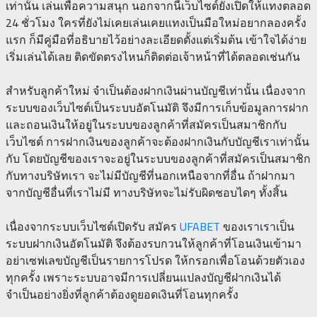
เท่านั้น เล่นเพื่อความสนุก นอกจากนี้เว็บไซต์ยังเปิดให้แทงตลอด
24 ชั่วโมง ใครที่ยังไม่เคยเล่นเคยแทงเป็นมือใหม่อยากลองครั้ง
แรก ก็มีคู่มือที่อธิบายไว้อย่างละเอียดตั้งแต่เริ่มต้น เข้าใจได้ง่าย
เริ่มเล่นได้เลย ติดขัดตรงไหนก็ติดต่อเจ้าหน้าที่ได้ตลอดเช่นกัน
สำหรับลูกค้าใหม่ จำเป็นต้องฝากเงินผ่านบัญชีเท่านั้น เนื่องจาก
ระบบของเว็บไซต์เป็นระบบอัตโนมัติ จึงมีการเก็บข้อมูลการฝาก
และถอนเงินให้อยู่ในระบบของลูกค้าที่สมัครเป็นสมาชิกกับ
เว็บไซต์ การฝากเงินของลูกค้าจะต้องฝากเงินกับบัญชีเราเท่านั้น
กับ โดยบัญชีของเราจะอยู่ในระบบของลูกค้าที่สมัครเป็นสมาชิก
กับทางบริษัทเรา จะไม่มีบัญชีที่นอกเหนือจากที่อื่น ถ้าฝากมา
จากบัญชีอื่นที่เราไม่มี ทางบริษัทจะไม่รับผิดชอบไดๆ ทั้งสิ้น
เนื่องจากระบบเว็บไซต์เปิดรับ สมัคร
UFABET
ของเราเราเป็น
ระบบฝากเงินอัตโนมัติ จึงต้องรบกวนให้ลูกค้าที่โอนเงินเข้ามา
อย่าเซฟเลขบัญชีเป็นรายการโปรด ให้กรอกเพื่อโอนด้วยตัวเอง
ทุกครั้ง เพราะระบบอาจมีการเปลี่ยนแปลงบัญชีฝากเงินได้
จำเป็นอย่างยิ่งที่ลูกค้าต้องดูยอดเงินที่โอนทุกครั้ง