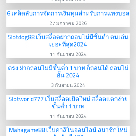
6 เคล็ดลับการจัดการเงินทุนสำหรับการแทงบอล
27 มกราคม 2026
Slotdog88 เว็บสล็อตฝากถอนไม่มีขั้นต่ำ คนเล่น
เยอะที่สุด2024
11 กันยายน 2024
ตรง ฝากถอนไม่มีขั้นต่ํา 1 บาท ก็ถอนได้ ถอนไม่
อั้น 2024
3 กันยายน 2024
Slotworld777 เว็บสล็อตเปิดใหม่ สล็อตแตกง่าย
ขั้นต่ำ 1 บาท
11 กันยายน 2024
Mahagame88 เว็บคาสิโนออนไลน์ สมาชิกใหม่