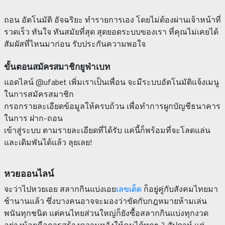
ถอน อัตโนมัติ อัจฉริยะ ทำรายการเอง โดยไม่ต้องผ่านเจ้าหน้าที่
รวดเร็ว ทันใจ ทันสมัยที่สุด สุดยอดระบบของเรา ที่คุณไม่เคยได้
สัมผัสที่ไหนมาก่อน รับประกันความพอใจ
ขั้นตอนสมัครสมาชิกยูฟ่าเบท
แอดไลน์ @ufabet เพิ่มเราเป็นเพื่อน จะมีระบบอัตโนมัติแจ้งเมนู
ในการสมัครสมาชิก
กรอกรายละเอียดข้อมูลให้ครบถ้วน เพื่อทำการผูกบัญชีธนาคาร
ในการ ฝาก-ถอน
เข้าสู่ระบบ ตามรายละเอียดที่ได้รับ แค่นี้ก็พร้อมที่จะโลดแล่น
และเดิมพันได้แล้ว ลุยเลย!
หวยออนไลน์
จะว่าไปหวยเอย สลากกินแบ่งเอย
เลขเด็ด
ก็อยู่คู่กับสังคมไทยมา
ช้านานแล้ว ซึ่งบางคนอาจจะมองว่าขัดกับกฎหมายห้ามเล่น
พนันทุกชนิด แต่คนไทยส่วนใหญ่ก็ยังซื้อสลากกินแบ่งทุกงวด