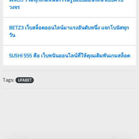
วงจร
BETZ3 เว็บสล็อตออนไลน์มาแรงอันดับหนึ่ง แจกโบนัสทุก
วัน
SUSHI 555 คือ เว็บพนันออนไลน์ที่ให้คุณเดิมพันเกมสล็อต
Tags:
UFABET