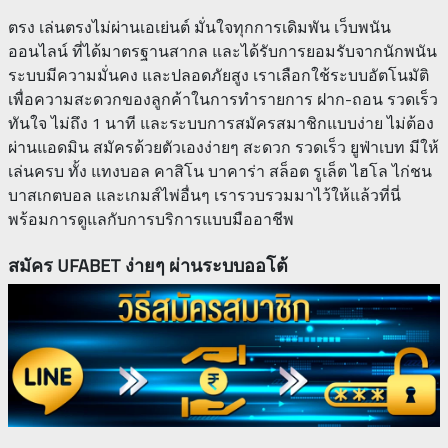
ตรง เล่นตรงไม่ผ่านเอเย่นต์ มั่นใจทุกการเดิมพัน เว็บพนัน
ออนไลน์ ที่ได้มาตรฐานสากล และได้รับการยอมรับจากนักพนัน
ระบบมีความมั่นคง และปลอดภัยสูง เราเลือกใช้ระบบอัตโนมัติ
เพื่อความสะดวกของลูกค้าในการทำรายการ ฝาก-ถอน รวดเร็ว
ทันใจ ไม่ถึง 1 นาที และระบบการสมัครสมาชิกแบบง่าย ไม่ต้อง
ผ่านแอดมิน สมัครด้วยตัวเองง่ายๆ สะดวก รวดเร็ว ยูฟ่าเบท มีให้
เล่นครบ ทั้ง แทงบอล คาสิโน บาคาร่า สล็อต รูเล็ต ไฮโล ไก่ชน
บาสเกตบอล และเกมส์ไพ่อื่นๆ เรารวบรวมมาไว้ให้แล้วที่นี่
พร้อมการดูแลกับการบริการแบบมืออาชีพ
สมัคร UFABET ง่ายๆ ผ่านระบบออโต้