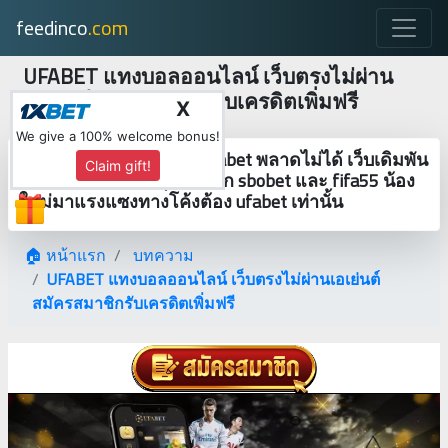
feedinco
.com
UFABET แทงบอลออนไลน์ เว็บตรงไม่ผ่าน
เอเย่นต์ สมัครสมาชิกรับเครดิตเพิ่มฟรี
X
We give a 100% welcome bonus!
สมัครแทงบอล ยูฟ่าเบท ufabet พลาดไม่ได้ เว็บเดิมพัน
Claim gift!
ยอดนิยมอันดับต้นๆ รองจาก sbobet และ fifa55 น้อง
ใหม่มาแรงแซงทางโค้งต้อง ufabet เท่านั้น
🏠 หน้าแรก
บทความ
UFABET แทงบอลออนไลน์ เว็บตรงไม่ผ่านเอเย่นต์
สมัครสมาชิกรับเครดิตเพิ่มฟรี