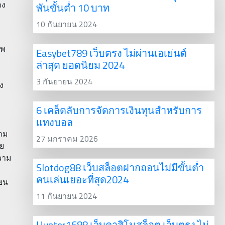
าง
พันขั้นต่ำ 10 บาท
10 กันยายน 2024
าพ
Easybet789 เว็บตรง ไม่ผ่านเอเย่นต์
ล่าสุด ยอดนิยม 2024
3 กันยายน 2024
ง
6 เคล็ดลับการจัดการเงินทุนสำหรับการ
แทงบอล
ตาม
27 มกราคม 2026
าย
ความ
Slotdog88 เว็บสล็อตฝากถอนไม่มีขั้นต่ำ
คนเล่นเยอะที่สุด2024
ียน
11 กันยายน 2024
Hunter1688 เว็บคาสิโนสล็อต เว็บตรง ไม่