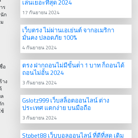
เล่นเยอะที่สุด 2024
การ
17 กันยายน 2024
นัก
รม
เว็บตรง ไม่ผ่านเอเย่นต์ จากอเมริกา
มั่นคง ปลอดภัย 100%
4 กันยายน 2024
ตรง ฝากถอนไม่มีขั้นต่ํา 1 บาท ก็ถอนได้
ื่อ
ถอนไม่อั้น 2024
ร้าง
3 กันยายน 2024
้
ผล
Gslotz999 เว็บสล็อตออนไลน์ ต่าง
ัก
ประเทศ แตกง่าย บนมือถือ
ช้
3 กันยายน 2024
Stpbet88 เว็บบอลออนไลน์ ที่ดีที่สุด เดิม