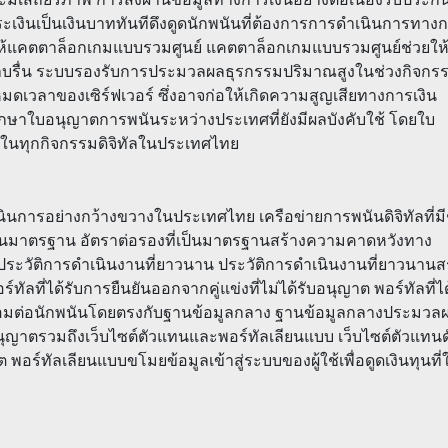
ะเงินเป็นเงินบาททันทีดึงดูดนักพนันที่ต้องการการดำเนินการทาง
ห้แคตตาล็อกเกมแบบรวมศูนย์ แคตตาล็อกเกมแบบรวมศูนย์ช่วยให้
ราบรื่น ระบบรองรับการประมวลผลธุรกรรมปริมาณสูงในช่วงกิจกร
เวลาของเซิร์ฟเวอร์ ซึ่งอาจก่อให้เกิดความสูญเสียทางการเงิน
ักษาใบอนุญาตการพนันระหว่างประเทศที่ยังมีผลบังคับใช้ โดยใบ
ดในทุกกิจกรรมดิจิทัลในประเทศไทย
ดำเนินการอย่างกว้างขวางในประเทศไทย เครือข่ายการพนันดิจิทัลที่มีช
เป็นมาตรฐาน อัตราต่อรองที่เป็นมาตรฐานสร้างความคาดหวังทาง
ประวัติการดำเนินงานที่ยาวนาน ประวัติการดำเนินงานที่ยาวนานส
ัลที่ได้รับการยืนยันออกจากคู่แข่งที่ไม่ได้รับอนุญาต พอร์ทัลที่ได
l เชื่อมต่อนักพนันโดยตรงกับฐานข้อมูลกลาง ฐานข้อมูลกลางประมวล
อนุญาตรวมถึงเว็บไซต์ตัวแทนและพอร์ทัลเลียนแบบ เว็บไซต์ตัวแทนด
ต พอร์ทัลเลียนแบบขโมยข้อมูลเข้าสู่ระบบของผู้ใช้เพื่อดูดเงินทุนที่ใ