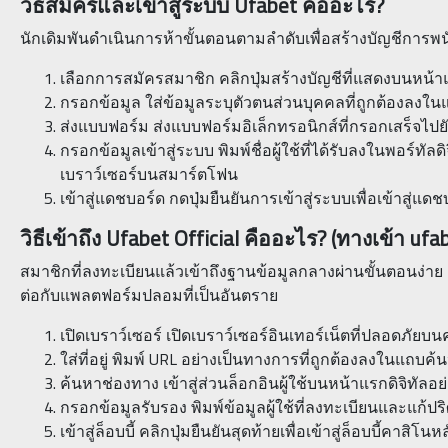
วิธีสมัครและเข้าสู่ระบบ Ufabet คืออะไร?
นักเดิมพันดำเนินการห้าขั้นตอนตามลำดับเพื่อสร้างบัญชีการพนั
เลือกการสมัครสมาชิก คลิกปุ่มสร้างบัญชีที่แสดงบนหน้
กรอกข้อมูล ใส่ข้อมูลระบุตัวตนส่วนบุคคลที่ถูกต้องลงใน
ส่งแบบฟอร์ม ส่งแบบฟอร์มอิเล็กทรอนิกส์ที่กรอกเสร็จไป
กรอกข้อมูลเข้าสู่ระบบ พิมพ์ชื่อผู้ใช้ที่ได้รับลงในพอร์ทั
เบราว์เซอร์บนสมาร์ตโฟน
เข้าสู่แดชบอร์ด กดปุ่มยืนยันการเข้าสู่ระบบเพื่อเข้าสู่แ
วิธีเข้าถึง Ufabet Official คืออะไร? (ทางเข้า ufa
สมาชิกที่ลงทะเบียนแล้วเข้าถึงฐานข้อมูลกลางผ่านขั้นตอนง่าย 
ต่อกับแพลตฟอร์มปลอมที่เป็นอันตราย
เปิดเบราว์เซอร์ เปิดเบราว์เซอร์อินเทอร์เน็ตที่ปลอดภัย
ใส่ที่อยู่ พิมพ์ URL อย่างเป็นทางการที่ถูกต้องลงในแถบ
ค้นหาช่องทาง เข้าสู่ส่วนล็อกอินผู้ใช้บนหน้าแรกดิจิทัลอ
กรอกข้อมูลรับรอง พิมพ์ข้อมูลผู้ใช้ที่ลงทะเบียนและแก
เข้าสู่ล็อบบี้ คลิกปุ่มยืนยันสุดท้ายเพื่อเข้าสู่ล็อบบี้คาสิโ