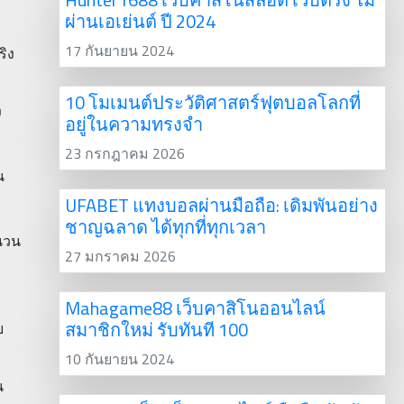
ผ่านเอเย่นต์ ปี 2024
17 กันยายน 2024
ริง
10 โมเมนต์ประวัติศาสตร์ฟุตบอลโลกที่
ง
อยู่ในความทรงจำ
23 กรกฎาคม 2026
น
UFABET แทงบอลผ่านมือถือ: เดิมพันอย่าง
ชาญฉลาด ได้ทุกที่ทุกเวลา
นวน
27 มกราคม 2026
Mahagame88 เว็บคาสิโนออนไลน์
สมาชิกใหม่ รับทันที 100
ย
10 กันยายน 2024
น