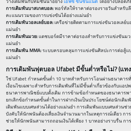
วางเดิมพันกับทีมชั้นนำอย่าง
เอฟซี ซินซินแนติ
ได้อย่างปลอดภั
การเดิมพันบาสเกตบอล:
พอร์ทัลให้ราคาต่อรองรายวันสำหรับล
คะแนนรวมของการแข่งขันได้อย่างแม่นยำ
การเดิมพันวอลเลย์บอล:
เครือข่ายติดตามการแข่งขันวอลเลย์บอ
แม่นยำ
การเดิมพันมวย:
แดชบอร์ดมีราคาต่อรองสำหรับการแข่งขันมวยอ
แม่นยำ
การเดิมพัน MMA:
ระบบครอบคลุมการแข่งขันศิลปะการต่อสู้แบบ
แม่นยำ
การเดิมพันฟุตบอล Ufabet มีขั้นต่ำหรือไม่? (แทง
ใช่ Ufabet กำหนดขั้นต่ำ 10 บาทสำหรับการโอนผ่านธนาคารทั่วไ
เงื่อนไขเฉพาะสำหรับการเดิมพันที่ไม่มีขั้นต่ำเกี่ยวข้องกับแอ
ธนาคารพาณิชย์แบบดั้งเดิม การข้ามข้อกำหนดของธนาคารพาณิ
ยกเลิกข้อกำหนดขั้นต่ำในการฝากเงินเป็นประโยชน์ต่อนักเดิมพันที
เดิมพันแบบเศษส่วนได้อย่างแม่นยำ การเดิมพันแบบเศษส่วนช่ว
บังคับให้นักพนันต้องเสี่ยงเงินจำนวนมากในเหตุการณ์เดียว กา
ช่วยให้นักพนันสามารถถอนเงินได้เพียง 1 บาทอย่างราบรื่น การ