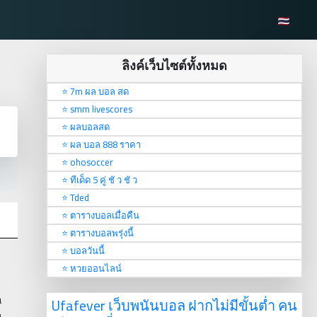
ลิงค์เว็บไซต์ทั้งหมด
⭐ 7m ผล บอล สด
⭐ smm livescores
⭐ ผลบอลสด
⭐ ผล บอล 888 ราคา
⭐ ohosoccer
⭐ ทีเด็ด 5 คู่ ชั ว ชั ว
⭐ Tded
⭐ ตารางบอลเมื่อคืน
⭐ ตารางบอลพรุ่งนี้
⭐ บอลวันนี้
⭐ หวยออนไลน์
a
Ufafever เว็บพนันบอล ฝากไม่มีขั้นต่ำ คน
น