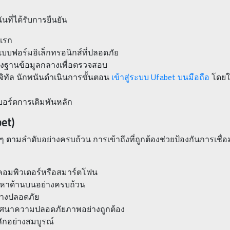
นที่ได้รับการยืนยัน
าแรก
แบบฟอร์มอิเล็กทรอนิกส์ที่ปลอดภัย
ยังฐานข้อมูลกลางเพื่อตรวจสอบ
ลดิจิทัล นักพนันดำเนินการขั้นตอน
เข้าสู่ระบบ Ufabet บนมือถือ
โดยใ
ดชบอร์ดการเดิมพันหลัก
bet)
ๆ ตามลำดับอย่างครบถ้วน การเข้าถึงที่ถูกต้องช่วยป้องกันการเชื่อ
บนคอมพิวเตอร์หรือสมาร์ตโฟน
ค้นหาด้านบนอย่างครบถ้วน
ย่างปลอดภัย
้ปริศนาความปลอดภัยภาพอย่างถูกต้อง
นหลักอย่างสมบูรณ์