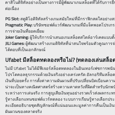
คาสิโนดิจิทัลอย่างเป็นทางการมีผู้พัฒนาเกมสล็อตที่ได้รับกา
ต่อเนื่อง
PG Slot:
สตูดิโอดิจิทัลสร้างเกมสมัยใหม่ที่มีกราฟิกสดใสอย่างส
Pragmatic Play:
บริษัทซอฟต์แวร์พัฒนาเกมที่มีแจ็คพอตโปรเ
การจ่ายเงินที่ยอดเยี่ยม
Joker Gaming:
ผู้ให้บริการนำเสนอเกมสล็อตสไตล์อาร์เคดแบบดั้งเดิ
JILI Games:
ผู้พัฒนาสร้างเกมดิจิทัลที่น่าสนใจพร้อมตัวคูณการ
โต้ตอบที่เป็นเอกลักษณ์
Ufabet มีสล็อตทดลองหรือไม่? (ทดลองเล่นสล็อ
ไม่มี Ufabet ไม่ได้มีฟีเจอร์สล็อตทดลองในอินเทอร์เฟซการพ
โปรโตคอลธุรกรรมด้วยเงินจริงอย่างเคร่งครัด อัลกอริทึมสล็อต
เงินที่บ่อยครั้ง การตั้งค่าความผันผวนที่ปรับเปลี่ยนบิดเบือน
น่าจะเป็นทางคณิตศาสตร์สร้างความคาดหวังที่ผิดสำหรับนักพนั
ระหว่างการเล่นจริง การสูญเสียเงินทุนอย่างรวดเร็วส่งผลกระ
รู้ทางเลือกแทนซอฟต์แวร์ทดลอง ระบบการเรียนรู้ทางเลือกประ
ละเอียดอธิบายชุดสัญลักษณ์ที่แน่นอนและมูลค่าการคืนเป็นเงิน
ผันผวนของตลาดจริง