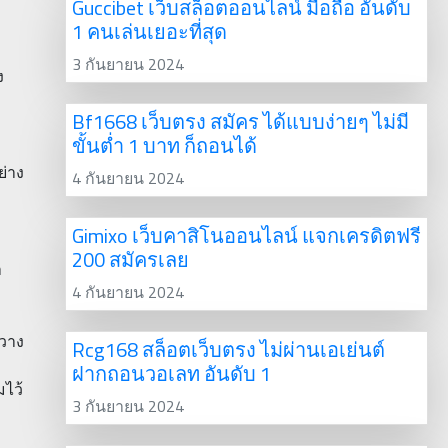
Guccibet เว็บสล็อตออนไลน์ มือถือ อันดับ
1 คนเล่นเยอะที่สุด
3 กันยายน 2024
ง
Bf1668 เว็บตรง สมัคร ได้แบบง่ายๆ ไม่มี
ขั้นต่ำ 1 บาท ก็ถอนได้
ย่าง
4 กันยายน 2024
Gimixo เว็บคาสิโนออนไลน์ แจกเครดิตฟรี
200 สมัครเลย
ำ
4 กันยายน 2024
ถวาง
Rcg168 สล็อตเว็บตรง ไม่ผ่านเอเย่นต์
ฝากถอนวอเลท อันดับ 1
มไว้
3 กันยายน 2024