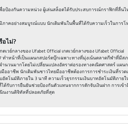
ื่อป้องกันความหน่วง ผู้เล่นสล็อตได้รับประสบการณ์กราฟิกที่ลื่น
ูมิภาคอย่างสมบูรณ์แบบ นักเดิมพันในพื้นที่ได้รับความเร็วในการ
ือไม่?
ตเวย์กลางของ Ufabet Official เกตเวย์กลางของ Ufabet Official
หน้าที่เป็นแผนกสปอร์ตบุ๊กเฉพาะทางที่มุ่งเน้นตลาดกีฬาที่มีส
พันจำนวนมากโดยไม่เปลี่ยนแปลงอัตราต่อรองทางคณิตศาสตร์ แผนก
มืออาชีพ นักเดิมพันชาวไทยมืออาชีพต้องการการชำระเงินที่รวดเ
บบอัตโนมัติภายใน 3 นาที ความเร็วธุรกรรมเงินบาทอัตโนมัติภายใ
ได้รับการยืนยันช่วยป้องกันตัวแทนจากการดักจับเงินฝาก การเข้าถ
นงานดิจิทัลที่ปลอดภัยที่สุด