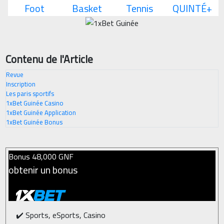
Foot
Basket
Tennis
QUINTÉ+
Contenu de l'Article
Revue
Inscription
Les paris sportifs
1xBet Guinée Casino
1xBet Guinée Application
1xBet Guinée Bonus
Bonus 48,000 GNF
obtenir un bonus
✔️ Sports, eSports, Casino