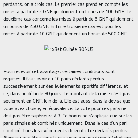
perdants, on a trois cas. Le premier cas prend en compte les
mises à partir de 2 GNF qui donnent un bonus de 100 GNF. Le
deuxième cas concerne les mises à partir de 5 GNF qui donnent
un bonus de 250 GNF. Enfin le troisième cas est pour les
mises à partir de 10 GNF qui donnent un bonus de 500 GNF.
Pour recevoir cet avantage, certaines conditions sont
requises. Il faut avoir eu 20 paris déclarés perdus
successivement sur des événements sportifs différents, et
ce, dans un délai de 30 jours. Le montant de la mise n’est pas
seulement en GNF, loin de là. Elle est aussi dans la devise que
vous avez choisie, en équivalence. La cote pour ces paris ne
doit pas être supérieure à 3. Ce bonus ne s’applique que sur les
paris simples et combinés uniquement. Dans le cas d’un pari
combiné, tous les événements doivent être déclarés perdus.
Alors si vous êtes dans le cas, vous pouvez écrire à 1xbet sur