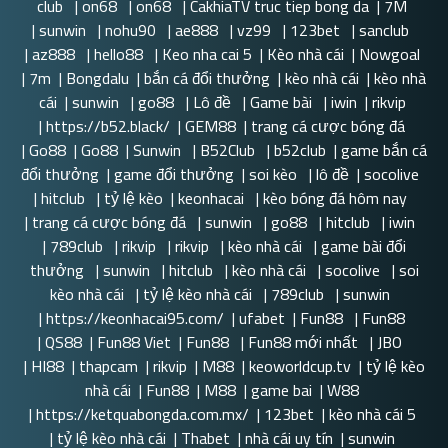
club
|
on68
|
on68
|
CakhiaTV truc tiep bong da
|
7M
|
sunwin
|
nohu90
|
ae888
|
vz99
|
123bet
|
sanclub
|
az888
|
hello88
|
Keo nha cai 5
|
Kèo nhà cái
|
Nowgoal
|
7m
|
Bongdalu
|
bắn cá đổi thưởng
|
kèo nhà cái
|
kèo nhà
cái
|
sunwin
|
go88
|
Lô đề
|
Game bài
|
iwin
|
rikvip
|
https://b52.black/
|
GEM88
|
trang cá cược bóng đá
|
Go88
|
Go88
|
Sunwin
|
B52Club
|
b52club
|
game bắn cá
đổi thưởng
|
game đổi thưởng
|
soi kèo
|
lô đề
|
socolive
|
hitclub
|
tỷ lệ kèo
|
keonhacai
|
kèo bóng đá hôm nay
|
trang cá cược bóng đá
|
sunwin
|
go88
|
hitclub
|
iwin
|
789club
|
rikvip
|
rikvip
|
kèo nhà cái
|
game bài đổi
thưởng
|
sunwin
|
hitclub
|
kèo nhà cái
|
socolive
|
soi
kèo nhà cái
|
tỷ lệ kèo nhà cái
|
789club
|
sunwin
|
https://keonhacai95.com/
|
ufabet
|
Fun88
|
Fun88
|
QS88
|
Fun88 Viet
|
Fun88
|
Fun88 mới nhất
|
JBO
|
HI88
|
thapcam
|
rikvip
|
M88
|
keoworldcup.tv
|
tỷ lệ kèo
nhà cái
|
Fun88
|
M88
|
game bai
|
W88
|
https://ketquabongda.com.mx/
|
123bet
|
kèo nhà cái 5
|
tỷ lệ kèo nhà cái
|
Thabet
|
nhà cái uy tín
|
sunwin