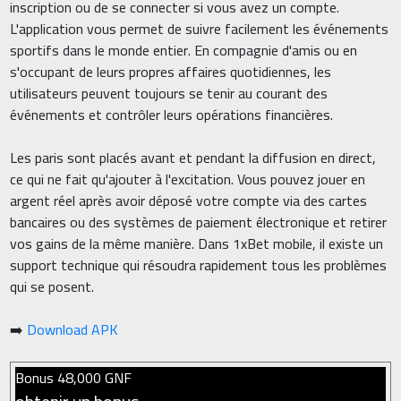
inscription ou de se connecter si vous avez un compte.
L'application vous permet de suivre facilement les événements
sportifs dans le monde entier. En compagnie d'amis ou en
s'occupant de leurs propres affaires quotidiennes, les
utilisateurs peuvent toujours se tenir au courant des
événements et contrôler leurs opérations financières.
Les paris sont placés avant et pendant la diffusion en direct,
ce qui ne fait qu'ajouter à l'excitation. Vous pouvez jouer en
argent réel après avoir déposé votre compte via des cartes
bancaires ou des systèmes de paiement électronique et retirer
vos gains de la même manière. Dans 1xBet mobile, il existe un
support technique qui résoudra rapidement tous les problèmes
qui se posent.
➡️
Download APK
Bonus 48,000 GNF