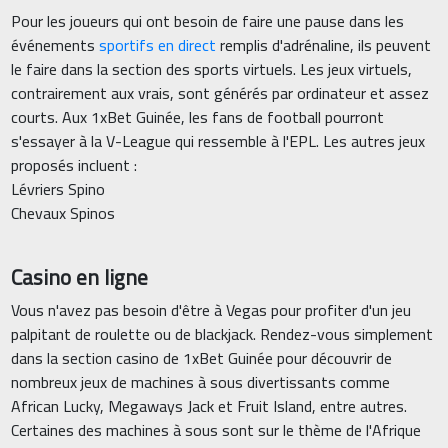
Pour les joueurs qui ont besoin de faire une pause dans les
événements
sportifs en direct
remplis d'adrénaline, ils peuvent
le faire dans la section des sports virtuels. Les jeux virtuels,
contrairement aux vrais, sont générés par ordinateur et assez
courts. Aux 1xBet Guinée, les fans de football pourront
s'essayer à la V-League qui ressemble à l'EPL. Les autres jeux
proposés incluent :
Lévriers Spino
Chevaux Spinos
Casino en ligne
Vous n'avez pas besoin d'être à Vegas pour profiter d'un jeu
palpitant de roulette ou de blackjack. Rendez-vous simplement
dans la section casino de 1xBet Guinée pour découvrir de
nombreux jeux de machines à sous divertissants comme
African Lucky, Megaways Jack et Fruit Island, entre autres.
Certaines des machines à sous sont sur le thème de l'Afrique