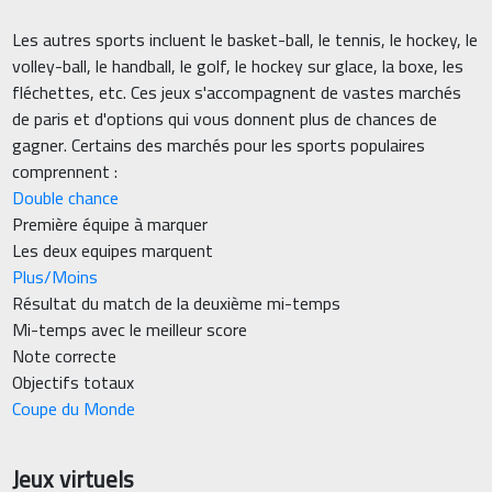
Les autres sports incluent le basket-ball, le tennis, le hockey, le
volley-ball, le handball, le golf, le hockey sur glace, la boxe, les
fléchettes, etc. Ces jeux s'accompagnent de vastes marchés
de paris et d'options qui vous donnent plus de chances de
gagner. Certains des marchés pour les sports populaires
comprennent :
Double chance
Première équipe à marquer
Les deux equipes marquent
Plus/Moins
Résultat du match de la deuxième mi-temps
Mi-temps avec le meilleur score
Note correcte
Objectifs totaux
Coupe du Monde
Jeux virtuels