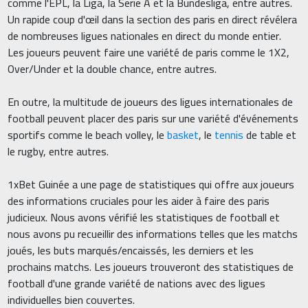
comme l'EPL, la Liga, la Serie A et la Bundesliga, entre autres.
Un rapide coup d'œil dans la section des paris en direct révélera
de nombreuses ligues nationales en direct du monde entier.
Les joueurs peuvent faire une variété de paris comme le 1X2,
Over/Under et la double chance, entre autres.
En outre, la multitude de joueurs des ligues internationales de
football peuvent placer des paris sur une variété d'événements
sportifs comme le beach volley, le
basket
, le
tennis
de table et
le rugby, entre autres.
1xBet Guinée a une page de statistiques qui offre aux joueurs
des informations cruciales pour les aider à faire des paris
judicieux. Nous avons vérifié les statistiques de football et
nous avons pu recueillir des informations telles que les matchs
joués, les buts marqués/encaissés, les derniers et les
prochains matchs. Les joueurs trouveront des statistiques de
football d'une grande variété de nations avec des ligues
individuelles bien couvertes.