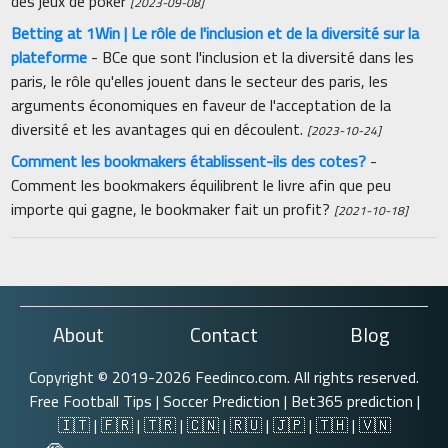
des jeux de poker
[2023-09-08]
Betting at 1Win | Le rôle de l'inclusion et de la diversité sur la
plateforme
- BCe que sont l'inclusion et la diversité dans les
paris, le rôle qu'elles jouent dans le secteur des paris, les
arguments économiques en faveur de l'acceptation de la
diversité et les avantages qui en découlent.
[2023-10-24]
Comment les bookmakers établissent-ils des cotes?
-
Comment les bookmakers équilibrent le livre afin que peu
importe qui gagne, le bookmaker fait un profit?
[2021-10-18]
About
Contact
Blog
Copyright © 2019-2026 Feedinco.com. All rights reserved.
Free Football Tips
|
Soccer Prediction
| Bet365 prediction |
🇮🇹
|
🇫🇷
|
🇹🇷
|
🇨🇳
|
🇷🇺
|
🇯🇵
|
🇹🇭
|
🇻🇳