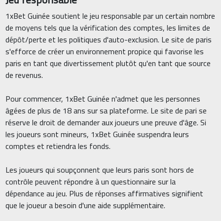
1xBet Guinée soutient le jeu responsable par un certain nombre
de moyens tels que la vérification des comptes, les limites de
dépôt/perte et les politiques d'auto-exclusion. Le site de paris
s'efforce de créer un environnement propice qui favorise les
paris en tant que divertissement plutôt qu'en tant que source
de revenus.
Pour commencer, 1xBet Guinée n'admet que les personnes
âgées de plus de 18 ans sur sa plateforme. Le site de pari se
réserve le droit de demander aux joueurs une preuve d'âge. Si
les joueurs sont mineurs, 1xBet Guinée suspendra leurs
comptes et retiendra les fonds.
Les joueurs qui soupçonnent que leurs paris sont hors de
contrôle peuvent répondre à un questionnaire sur la
dépendance au jeu. Plus de réponses affirmatives signifient
que le joueur a besoin d'une aide supplémentaire.