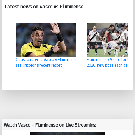
Latest news on Vasco vs Fluminense
Claus to referee Vasco v Fluminense,
Fluminense v Vasco for third
see Tricolor’s recent record
2026, new boss each derby
Watch Vasco - Fluminense on Live Streaming