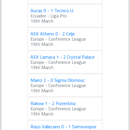
Aucas 0 - 1 Tecnico U.
Ecuador - Liga Pro
19th March
AEK Athens 0 - 2 Celje
Europe - Conference League
19th March
AEK Larnaca 1 - 2 Crystal Palace
Europe - Conference League
19th March
Mainz 2 - 0 Sigma Olomouc
Europe - Conference League
19th March
Rakow 1 - 2 Fiorentina
Europe - Conference League
19th March
Rayo Vallecano 0 - 1 Samsunspor