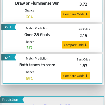
Draw or Fluminense Win
3.72
Chance
Compare Odds ⬇
66%
Tip 3
Match Prediction
Best Odds
Over 2.5 Goals
2.15
Chance
Compare Odd ⬇
72%
Tip 4
Match Prediction
Best Odds
Both teams to score
1.87
Chance
Compare Odds ⬇
69%
Prediction