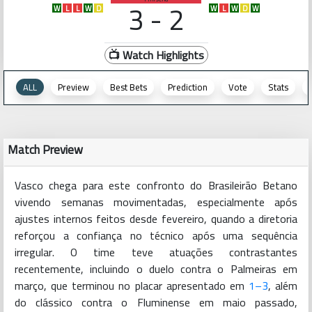
3 - 2
W
L
L
W
D
W
L
W
D
W
📺 Watch Highlights
ALL
Preview
Best Bets
Prediction
Vote
Stats
Match Preview
Vasco chega para este confronto do Brasileirão Betano
vivendo semanas movimentadas, especialmente após
ajustes internos feitos desde fevereiro, quando a diretoria
reforçou a confiança no técnico após uma sequência
irregular. O time teve atuações contrastantes
recentemente, incluindo o duelo contra o Palmeiras em
março, que terminou no placar apresentado em
1–3
, além
do clássico contra o Fluminense em maio passado,