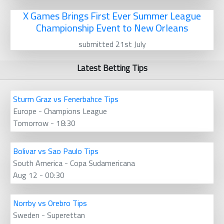
X Games Brings First Ever Summer League
Championship Event to New Orleans
submitted 21st July
Latest Betting Tips
Sturm Graz vs Fenerbahce Tips
Europe - Champions League
Tomorrow - 18:30
Bolivar vs Sao Paulo Tips
South America - Copa Sudamericana
Aug 12 - 00:30
Norrby vs Orebro Tips
Sweden - Superettan