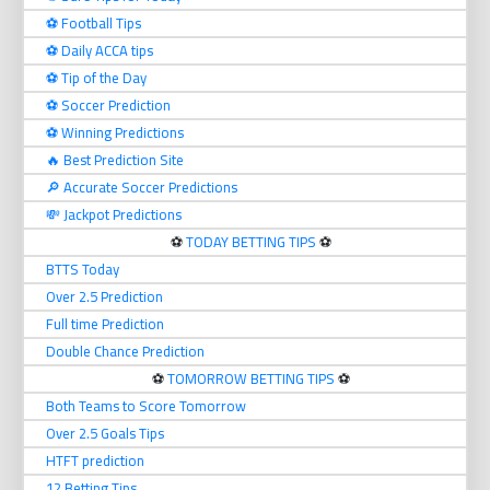
⚽️ Football Tips
⚽️ Daily ACCA tips
⚽️ Tip of the Day
⚽️ Soccer Prediction
⚽️ Winning Predictions
🔥 Best Prediction Site
🔎 Accurate Soccer Predictions
💸 Jackpot Predictions
⚽️
TODAY BETTING TIPS
⚽️
BTTS Today
Over 2.5 Prediction
Full time Prediction
Double Chance Prediction
⚽️
TOMORROW BETTING TIPS
⚽️
Both Teams to Score Tomorrow
Over 2.5 Goals Tips
HTFT prediction
12 Betting Tips