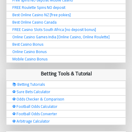
FREE Roulette Spins NO deposit
Best Online Casino NZ [free pokies]
Best Online Casino Canada
FREE Casino Slots South Africa [no deposit bonus]
Online Casino Games India [Online Casino, Online Roulette]
Best Casino Bonus
Online Casino Bonus
Mobile Casino Bonus
Betting Tools & Tutorial
📚 Betting Tutorials
⚽️ Sure Bets Calculator
⚽️ Odds Checker & Comparison
⚽️ Football Odds Calculator
⚽️ Football Odds Converter
⚽️ Arbitrage Calculator