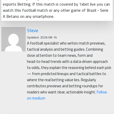
esports Betting. If this match is covered by 1xbet live you can
watch this football match or any other game of Brazil - Serie
A Betano on any smartphone.
Steve
Updated: 2026-08-14
A football specialist who writes match previews,
tactical analysis and betting guides. Combining
close attention to team news, form and
head‑to‑head trends with a data‑driven approach
to odds, they explain the reasoning behind each pick
— from predicted lineups and tactical battles to
where the real betting value lies. Regularly
contributes previews and betting roundups for
readers who want clear, actionable insight.
Follow
on medium