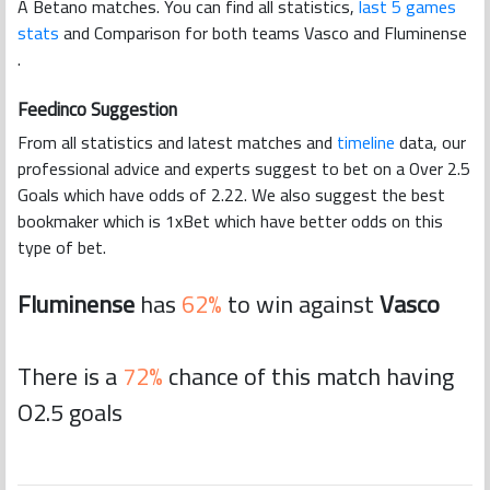
A Betano matches. You can find all statistics,
last 5 games
stats
and Comparison for both teams Vasco and Fluminense
.
Feedinco Suggestion
From all statistics and latest matches and
timeline
data, our
professional advice and experts suggest to bet on a Over 2.5
Goals which have odds of 2.22. We also suggest the best
bookmaker which is 1xBet which have better odds on this
type of bet.
Fluminense
has
62%
to win against
Vasco
There is a
72%
chance of this match having
O2.5 goals