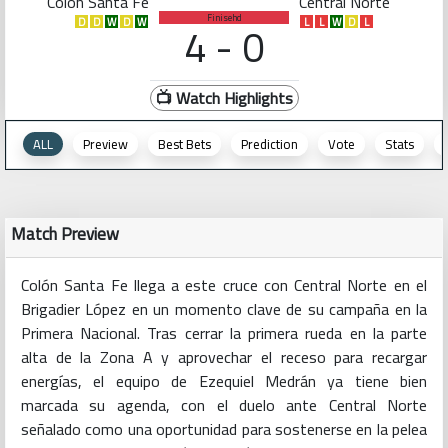
Colon Santa Fe
Central Norte
Finisehd
4 - 0
D
D
W
D
W
L
L
W
D
L
📺 Watch Highlights
ALL
Preview
Best Bets
Prediction
Vote
Stats
Match Preview
Colón Santa Fe llega a este cruce con Central Norte en el
Brigadier López en un momento clave de su campaña en la
Primera Nacional. Tras cerrar la primera rueda en la parte
alta de la Zona A y aprovechar el receso para recargar
energías, el equipo de Ezequiel Medrán ya tiene bien
marcada su agenda, con el duelo ante Central Norte
señalado como una oportunidad para sostenerse en la pelea