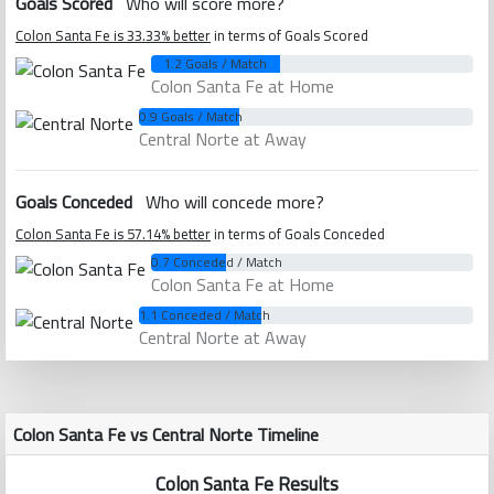
Goals Scored
Who will score more?
Colon Santa Fe is 33.33% better
in terms of Goals Scored
1.2 Goals / Match
Colon Santa Fe at Home
0.9 Goals / Match
Central Norte at Away
Goals Conceded
Who will concede more?
Colon Santa Fe is 57.14% better
in terms of Goals Conceded
0.7 Conceded / Match
Colon Santa Fe at Home
1.1 Conceded / Match
Central Norte at Away
Colon Santa Fe vs Central Norte Timeline
Colon Santa Fe Results