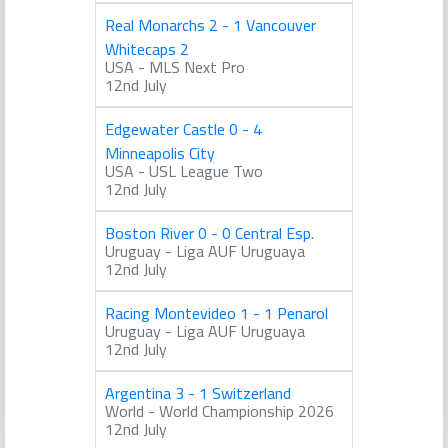
Real Monarchs 2 - 1 Vancouver
Whitecaps 2
USA - MLS Next Pro
12nd July
Edgewater Castle 0 - 4
Minneapolis City
USA - USL League Two
12nd July
Boston River 0 - 0 Central Esp.
Uruguay - Liga AUF Uruguaya
12nd July
Racing Montevideo 1 - 1 Penarol
Uruguay - Liga AUF Uruguaya
12nd July
Argentina 3 - 1 Switzerland
World - World Championship 2026
12nd July