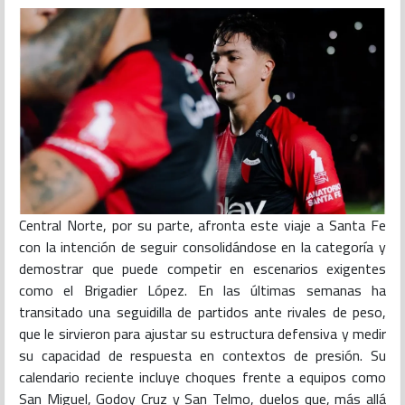
Central Norte, por su parte, afronta este viaje a Santa Fe
con la intención de seguir consolidándose en la categoría y
demostrar que puede competir en escenarios exigentes
como el Brigadier López. En las últimas semanas ha
transitado una seguidilla de partidos ante rivales de peso,
que le sirvieron para ajustar su estructura defensiva y medir
su capacidad de respuesta en contextos de presión. Su
calendario reciente incluye choques frente a equipos como
San Miguel, Godoy Cruz y San Telmo, duelos que, más allá