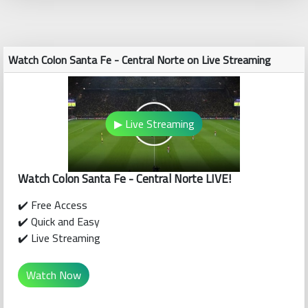
Watch Colon Santa Fe - Central Norte on Live Streaming
▶ Live Streaming
Watch Colon Santa Fe - Central Norte LIVE!
✔️ Free Access
✔️ Quick and Easy
✔️ Live Streaming
Watch Now