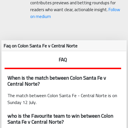
contributes previews and betting roundups for
readers who want clear, actionable insight.
Follow
on medium
Faq on Colon Santa Fe v Central Norte
FAQ
When is the match between Colon Santa Fe v
Central Norte?
The match between Colon Santa Fe - Central Norte is on
Sunday 12 July.
who is the Favourite team to win between Colon
Santa Fe v Central Norte?