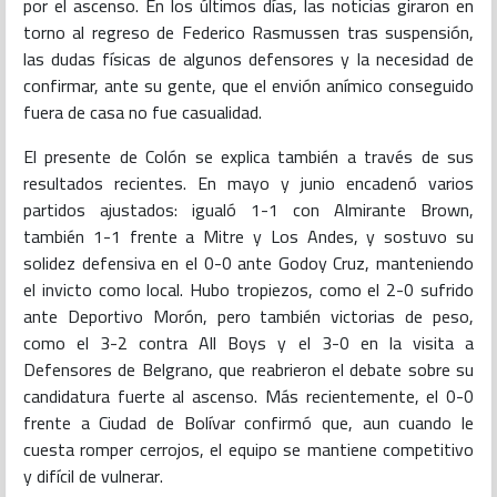
por el ascenso. En los últimos días, las noticias giraron en
torno al regreso de Federico Rasmussen tras suspensión,
las dudas físicas de algunos defensores y la necesidad de
confirmar, ante su gente, que el envión anímico conseguido
fuera de casa no fue casualidad.
El presente de Colón se explica también a través de sus
resultados recientes. En mayo y junio encadenó varios
partidos ajustados: igualó 1-1 con Almirante Brown,
también 1-1 frente a Mitre y Los Andes, y sostuvo su
solidez defensiva en el 0-0 ante Godoy Cruz, manteniendo
el invicto como local. Hubo tropiezos, como el 2-0 sufrido
ante Deportivo Morón, pero también victorias de peso,
como el 3-2 contra All Boys y el 3-0 en la visita a
Defensores de Belgrano, que reabrieron el debate sobre su
candidatura fuerte al ascenso. Más recientemente, el 0-0
frente a Ciudad de Bolívar confirmó que, aun cuando le
cuesta romper cerrojos, el equipo se mantiene competitivo
y difícil de vulnerar.