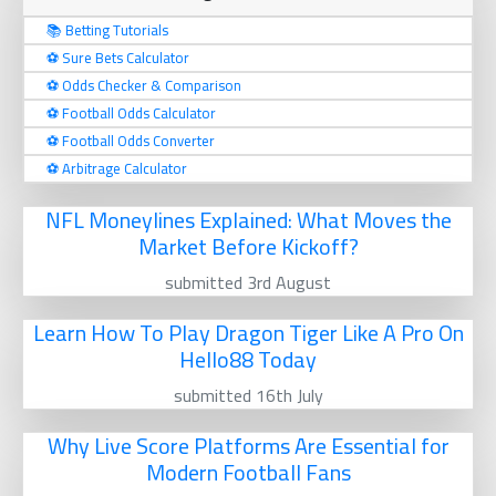
📚 Betting Tutorials
⚽️ Sure Bets Calculator
⚽️ Odds Checker & Comparison
⚽️ Football Odds Calculator
⚽️ Football Odds Converter
⚽️ Arbitrage Calculator
NFL Moneylines Explained: What Moves the
Market Before Kickoff?
submitted 3rd August
Learn How To Play Dragon Tiger Like A Pro On
Hello88 Today
submitted 16th July
Why Live Score Platforms Are Essential for
Modern Football Fans