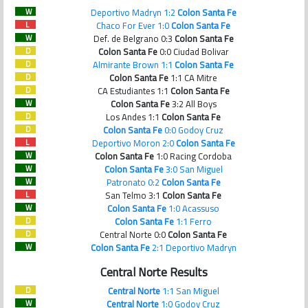
Deportivo Madryn 1:2
Colon Santa Fe
W
Chaco For Ever 1:0
Colon Santa Fe
L
Def. de Belgrano 0:3
Colon Santa Fe
W
Colon Santa Fe
0:0 Ciudad Bolivar
D
Almirante Brown 1:1
Colon Santa Fe
D
Colon Santa Fe
1:1 CA Mitre
D
CA Estudiantes 1:1
Colon Santa Fe
D
Colon Santa Fe
3:2 All Boys
W
Los Andes 1:1
Colon Santa Fe
D
Colon Santa Fe
0:0 Godoy Cruz
D
Deportivo Moron 2:0
Colon Santa Fe
L
Colon Santa Fe
1:0 Racing Cordoba
W
Colon Santa Fe
3:0 San Miguel
W
Patronato 0:2
Colon Santa Fe
W
San Telmo 3:1
Colon Santa Fe
L
Colon Santa Fe
1:0 Acassuso
W
Colon Santa Fe
1:1 Ferro
D
Central Norte 0:0
Colon Santa Fe
D
Colon Santa Fe
2:1 Deportivo Madryn
W
Central Norte Results
Central Norte
1:1 San Miguel
D
Central Norte
1:0 Godoy Cruz
W