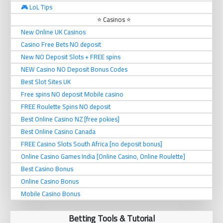
🎮 LoL Tips
⭐ Casinos ⭐
New Online UK Casinos
Casino Free Bets NO deposit
New NO Deposit Slots + FREE spins
NEW Casino NO Deposit Bonus Codes
Best Slot Sites UK
Free spins NO deposit Mobile casino
FREE Roulette Spins NO deposit
Best Online Casino NZ [free pokies]
Best Online Casino Canada
FREE Casino Slots South Africa [no deposit bonus]
Online Casino Games India [Online Casino, Online Roulette]
Best Casino Bonus
Online Casino Bonus
Mobile Casino Bonus
Betting Tools & Tutorial