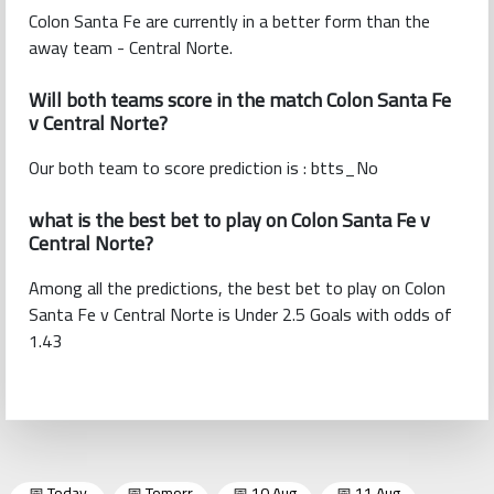
Colon Santa Fe are currently in a better form than the
away team - Central Norte.
Will both teams score in the match Colon Santa Fe
v Central Norte?
Our both team to score prediction is : btts_No
what is the best bet to play on Colon Santa Fe v
Central Norte?
Among all the predictions, the best bet to play on Colon
Santa Fe v Central Norte is Under 2.5 Goals with odds of
1.43
📅 Today
📅 Tomorr.
📅 10 Aug
📅 11 Aug