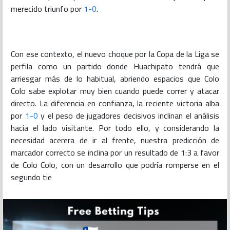
merecido triunfo por
1-0
.
Con ese contexto, el nuevo choque por la Copa de la Liga se
perfila como un partido donde Huachipato tendrá que
arriesgar más de lo habitual, abriendo espacios que Colo
Colo sabe explotar muy bien cuando puede correr y atacar
directo. La diferencia en confianza, la reciente victoria alba
por
1-0
y el peso de jugadores decisivos inclinan el análisis
hacia el lado visitante. Por todo ello, y considerando la
necesidad acerera de ir al frente, nuestra predicción de
marcador correcto se inclina por un resultado de 1:3 a favor
de Colo Colo, con un desarrollo que podría romperse en el
segundo tie