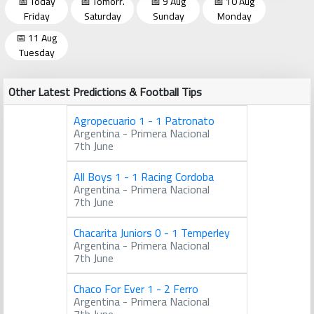
📅 Today
📅 Tomorr.
📅 9 Aug
📅 10 Aug
Friday
Saturday
Sunday
Monday
📅 11 Aug
Tuesday
Other Latest Predictions & Football Tips
Agropecuario 1 - 1 Patronato
Argentina - Primera Nacional
7th June
All Boys 1 - 1 Racing Cordoba
Argentina - Primera Nacional
7th June
Chacarita Juniors 0 - 1 Temperley
Argentina - Primera Nacional
7th June
Chaco For Ever 1 - 2 Ferro
Argentina - Primera Nacional