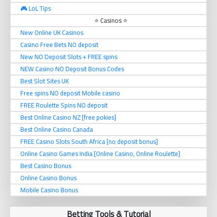
🎮 LoL Tips
⭐ Casinos ⭐
New Online UK Casinos
Casino Free Bets NO deposit
New NO Deposit Slots + FREE spins
NEW Casino NO Deposit Bonus Codes
Best Slot Sites UK
Free spins NO deposit Mobile casino
FREE Roulette Spins NO deposit
Best Online Casino NZ [free pokies]
Best Online Casino Canada
FREE Casino Slots South Africa [no deposit bonus]
Online Casino Games India [Online Casino, Online Roulette]
Best Casino Bonus
Online Casino Bonus
Mobile Casino Bonus
Betting Tools & Tutorial