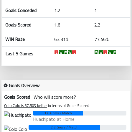
Goals Conceded
1.2
1
Goals Scored
1.6
2.2
WIN Rate
63.31%
77.46%
Last 5 Games
L
W
W
W
L
W
W
L
W
W
⚽ Goals Overview
Goals Scored
Who will score more?
Colo Colo is 37.50% better
in terms of Goals Scored
1.6 Goals / Match
Huachipato at Home
2.2 Goals / Match