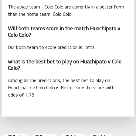
The away team - Colo Colo are currently in a better form
than the home team, Colo Colo.
Will both teams score in the match Huachipato v
Colo Colo?
Our both team to score prediction is : btts
what is the best bet to play on Huachipato v Colo
Colo?
Among all the predictions, the best bet to play on
Huachipato v Colo Colo is Both teams to score with
odds of 1.75