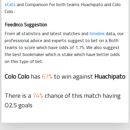
stats
and Comparison for both teams Huachipato and Colo
Colo .
Feedinco Suggestion
From all statistics and latest matches and
timeline
data, our
professional advice and experts suggest to bet on a Both
teams to score which have odds of 1.75. We also suggest
the best bookmaker which is stake which have better odds
on this type of bet.
Colo Colo
has
67%
to win against
Huachipato
There is a
74%
chance of this match having
O2.5 goals