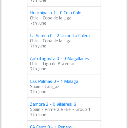
7th June
Huachipato 1 - 0 Colo Colo
Chile - Copa de la Liga
7th June
La Serena 0 - 2 Union La Calera
Chile - Copa de la Liga
7th June
Antofagasta 0 - 0 Magallanes
Chile - Liga de Ascenso
7th June
Las Palmas 0 - 1 Malaga
Spain - LaLiga2
7th June
Zamora 2 - 0 Villarreal B
Spain - Primera RFEF - Group 1
7th June
CA Cerro 0 - 1 Penarol