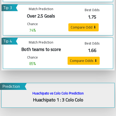
Tip 3
Match Prediction
Best Odds
Over 2.5 Goals
1.75
Chance
Compare Odd ⬇
74%
Tip 4
Match Prediction
Best Odds
Both teams to score
1.66
Chance
Compare Odds ⬇
85%
Prediction
Huachipato vs Colo Colo Prediction
Huachipato 1 : 3 Colo Colo